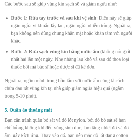
Các bước sau sẽ giúp vùng kín sạch sẽ và giảm ngứa như:
Bước 1:
Rửa tay trước và sau khi vệ sinh
: Điều này sẽ giúp
ngăn ngừa vi khuẩn lây lan, ngăn ngừa nhiễm trùng. Ngoài ra,
bạn không nên dùng chung khăn mặt hoặc khăn tắm với người
khác.
Bước 2: Rửa sạch vùng kín bằng nước ấm
(không nóng) ít
nhất hai lần một ngày. Nhẹ nhàng lau khô và sau đó thoa loại
thuốc bôi mà bác sĩ hoặc dược sĩ đã kê đơn.
Ngoài ra, ngâm mình trong bồn tắm với nước ấm cũng là cách
chữa đau rát vùng kín tại nhà giúp giảm ngứa hiệu quả (ngâm
trong 5-10 phút).
5. Quần áo thoáng mát
Bạn cần tránh quần bó sát và đồ lót nylon, bởi đồ bó sát sẽ hạn
chế luồng không khí đến vùng sinh dục, làm tăng nhiệt độ và độ
ẩm, gây kích ứng. Thay vào đó, bạn nên mặc đồ lót dạng cotton