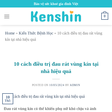
Skip
Bảo vệ sức khoẻ gia đình Việt
to
content
0
Home
»
Kiến Thức Bệnh Học
»
10 cách điều trị đau rát vùng
kín tại nhà hiệu quả
10 cách điều trị đau rát vùng kín tại
nhà hiệu quả
POSTED ON
10/05/2024
BY
ADMIN
10
Th5
Đau rát vùng kín có thể khiến phụ nữ khó chịu và ảnh