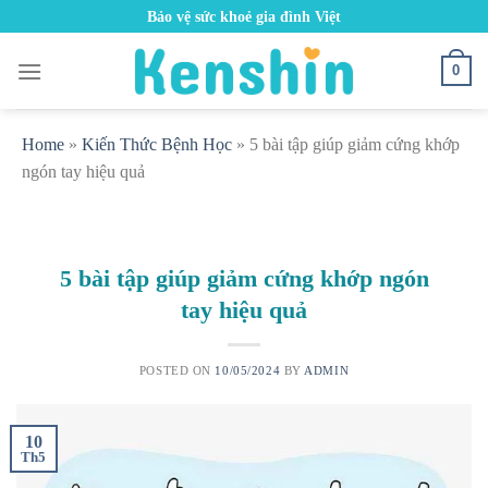
Skip
Bảo vệ sức khoẻ gia đình Việt
to
content
0
Home
»
Kiến Thức Bệnh Học
»
5 bài tập giúp giảm cứng khớp
ngón tay hiệu quả
5 bài tập giúp giảm cứng khớp ngón
tay hiệu quả
POSTED ON
10/05/2024
BY
ADMIN
10
Th5