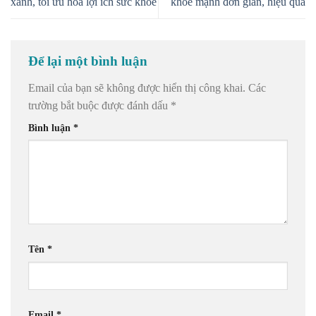
xanh, tối ưu hoá lợi ích sức khỏe
khỏe mạnh đơn giản, hiệu quả
Để lại một bình luận
Email của bạn sẽ không được hiển thị công khai.
Các
trường bắt buộc được đánh dấu
*
Bình luận
*
Tên
*
Email
*