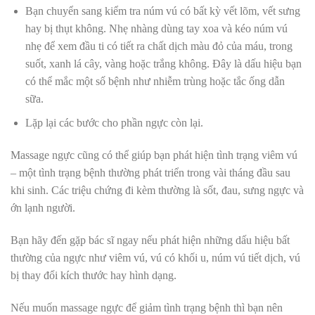
Bạn chuyển sang kiểm tra núm vú có bất kỳ vết lõm, vết sưng
hay bị thụt không. Nhẹ nhàng dùng tay xoa và kéo núm vú
nhẹ để xem đầu ti có tiết ra chất dịch màu đỏ của máu, trong
suốt, xanh lá cây, vàng hoặc trắng không. Đây là dấu hiệu bạn
có thể mắc một số bệnh như nhiễm trùng hoặc tắc ống dẫn
sữa.
Lặp lại các bước cho phần ngực còn lại.
Massage ngực cũng có thể giúp bạn phát hiện tình trạng viêm vú
– một tình trạng bệnh thường phát triển trong vài tháng đầu sau
khi sinh. Các triệu chứng đi kèm thường là sốt, đau, sưng ngực và
ớn lạnh người.
Bạn hãy đến gặp bác sĩ ngay nếu phát hiện những dấu hiệu bất
thường của ngực như viêm vú, vú có khối u, núm vú tiết dịch, vú
bị thay đổi kích thước hay hình dạng.
Nếu muốn massage ngực để giảm tình trạng bệnh thì bạn nên