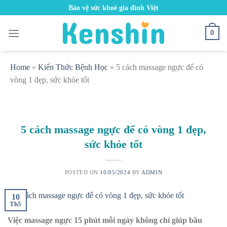
Skip
Bảo vệ sức khoẻ gia đình Việt
to
content
0
Home
»
Kiến Thức Bệnh Học
»
5 cách massage ngực để có
vòng 1 đẹp, sức khỏe tốt
5 cách massage ngực để có vòng 1 đẹp,
sức khỏe tốt
POSTED ON
10/05/2024
BY
ADMIN
10
Th5
Việc massage ngực 15 phút mỗi ngày không chỉ giúp bầu