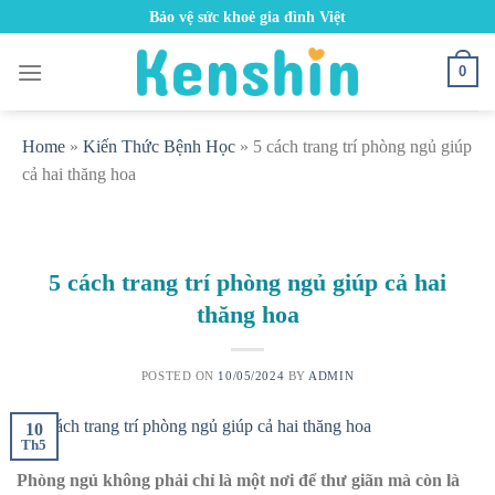
Skip
Bảo vệ sức khoẻ gia đình Việt
to
content
0
Home
»
Kiến Thức Bệnh Học
»
5 cách trang trí phòng ngủ giúp
cả hai thăng hoa
5 cách trang trí phòng ngủ giúp cả hai
thăng hoa
POSTED ON
10/05/2024
BY
ADMIN
10
Th5
Phòng ngủ không phải chỉ là một nơi để thư giãn mà còn là