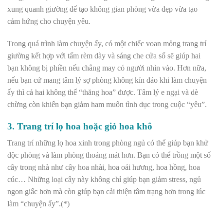
xung quanh giường để tạo không gian phòng vừa đẹp vừa tạo
cảm hứng cho chuyện yêu.
Trong quá trình làm chuyện ấy, có một chiếc voan mỏng trang trí
giường kết hợp với tấm rèm dày và sáng che cửa sổ sẽ giúp hai
bạn không bị phiền nếu chẳng may có người nhìn vào. Hơn nữa,
nếu bạn cứ mang tâm lý sợ phòng không kín đáo khi làm chuyện
ấy thì cả hai không thể “thăng hoa” được. Tâm lý e ngại và dè
chừng còn khiến bạn giảm ham muốn tình dục trong cuộc “yêu”.
3. Trang trí lọ hoa hoặc giỏ hoa khô
Trang trí những lọ hoa xinh trong phòng ngủ có thể giúp bạn khử
độc phòng và làm phòng thoáng mát hơn. Bạn có thể trồng một số
cây trong nhà như cây hoa nhài, hoa oải hương, hoa hồng, hoa
cúc… Những loại cây này không chỉ giúp bạn giảm stress, ngủ
ngon giấc hơn mà còn giúp bạn cải thiện tâm trạng hơn trong lúc
làm “chuyện ấy”.(*)