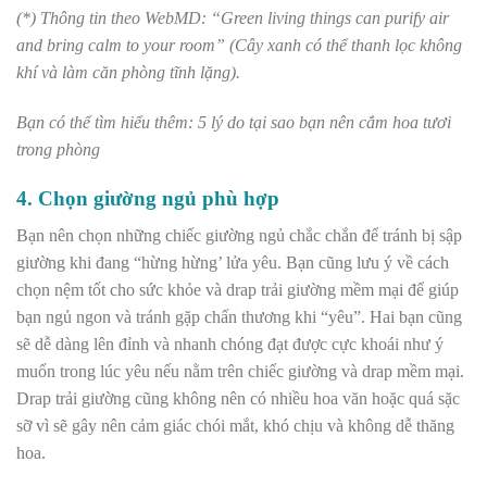
(*) Thông tin theo WebMD: “Green living things can purify air
and bring calm to your room” (Cây xanh có thể thanh lọc không
khí và làm căn phòng tĩnh lặng).
Bạn có thể tìm hiểu thêm: 5 lý do tại sao bạn nên cắm hoa tươi
trong phòng
4. Chọn giường ngủ phù hợp
Bạn nên chọn những chiếc giường ngủ chắc chắn để tránh bị sập
giường khi đang “hừng hừng’ lửa yêu. Bạn cũng lưu ý về cách
chọn nệm tốt cho sức khỏe và drap trải giường mềm mại để giúp
bạn ngủ ngon và tránh gặp chấn thương khi “yêu”. Hai bạn cũng
sẽ dễ dàng lên đỉnh và nhanh chóng đạt được cực khoái như ý
muốn trong lúc yêu nếu nằm trên chiếc giường và drap mềm mại.
Drap trải giường cũng không nên có nhiều hoa văn hoặc quá sặc
sỡ vì sẽ gây nên cảm giác chói mắt, khó chịu và không dễ thăng
hoa.