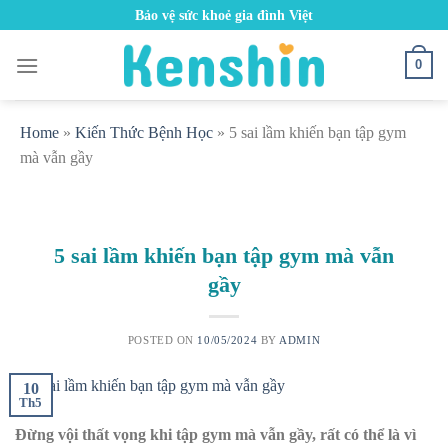
Skip
Bảo vệ sức khoẻ gia đình Việt
to
content
0
Home
»
Kiến Thức Bệnh Học
»
5 sai lầm khiến bạn tập gym
mà vẫn gầy
5 sai lầm khiến bạn tập gym mà vẫn
gầy
POSTED ON
10/05/2024
BY
ADMIN
10
Th5
Đừng vội thất vọng khi tập gym mà vẫn gầy, rất có thể là vì