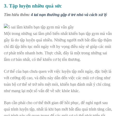
3. Tập luyện nhiều quá sức
Tìm hiểu thêm:
4 tai nạn thường gặp ở trẻ nhỏ và cách xử lý
Một trong những sai lầm phổ biến nhất khiến bạn tập gym mà vẫn
gầy là do tập luyện quá nhiều. Những người mới bắt đầu tập thậm
chí đã tập liên tục mỗi ngày với hy vọng điều này sẽ giúp các múi
cơ phát triển nhanh hơn. Thực chất, đây là một trong những sai
lầm cơ bản nhất, có thể khiến cơ bị tổn thương.
Cơ thể của bạn chưa quen với việc luyện tập mỗi ngày, đặc biệt là
với cường độ cao, và điều này dẫn đến việc các múi cơ cũng như
toàn bộ cơ thể sẽ trở nên mệt mỏi, khiến bạn đánh mất ý chí cũng
như mang lại một số vấn đề về sức khỏe khác.
Bạn cần phải cho cơ thể thời gian để hồi phục, để nghỉ ngơi sau
quá trình luyện tập, nhất là khi bạn mới bắt đầu quá trình tăng cân,
quá trình này rất quan trọng để các múi cơ có thể phát triển tốt