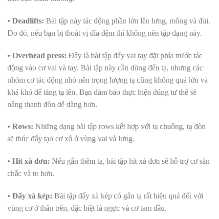
• Deadlifts:
Bài tập này tác động phần lớn lên lưng, mông và đùi.
Do đó, nếu bạn bị thoát vị đĩa đệm thì không nên tập dạng này.
• Overhead press:
Đây là bài tập đẩy vai tay đặt phía trước tác
động vào cơ vai và tay. Bài tập này cần dùng đến tạ, nhưng các
nhóm cơ tác động nhỏ nên trọng lượng tạ cũng không quá lớn và
khá khó để tăng tạ lên. Bạn đảm bảo thực hiện đúng tư thế sẽ
nâng thanh đòn dễ dàng hơn.
• Rows:
Những dạng bài tập rows kết hợp với tạ chuông, tạ đòn
sẽ thúc đẩy tạo cơ xô ở vùng vai và lưng.
• Hít xà đơn:
Nếu gắn thêm tạ, bài tập hít xà đơn sẽ hỗ trợ cơ săn
chắc và to hơn.
• Đẩy xà kép:
Bài tập đẩy xà kép có gắn tạ rất hiệu quả đối với
vùng cơ ở thân trên, đặc biệt là ngực và cơ tam đầu.