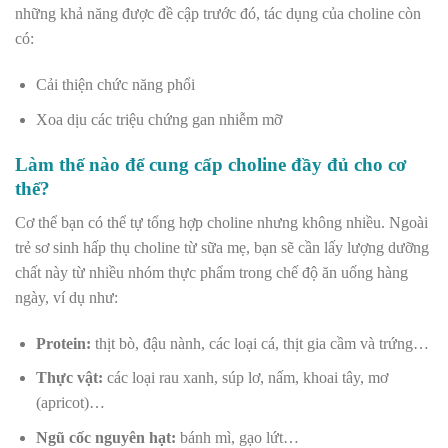
những khả năng được đề cập trước đó, tác dụng của choline còn
có:
Cải thiện chức năng phổi
Xoa dịu các triệu chứng gan nhiễm mỡ
Làm thế nào để cung cấp choline đầy đủ cho cơ
thể?
Cơ thể bạn có thể tự tổng hợp choline nhưng không nhiều. Ngoài
trẻ sơ sinh hấp thụ choline từ sữa mẹ, bạn sẽ cần lấy lượng dưỡng
chất này từ nhiều nhóm thực phẩm trong chế độ ăn uống hàng
ngày, ví dụ như:
Protein:
thịt bò, đậu nành, các loại cá, thịt gia cầm và trứng…
Thực vật:
các loại rau xanh, súp lơ, nấm, khoai tây, mơ
(apricot)…
Ngũ cốc nguyên hạt:
bánh mì, gạo lứt…