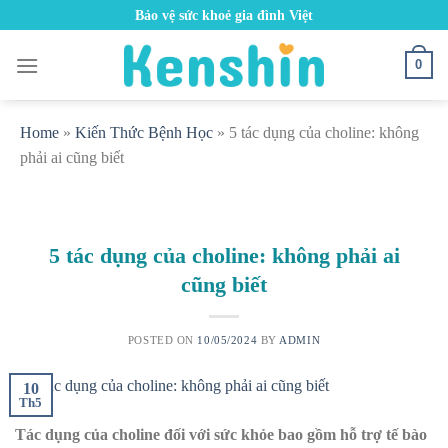
Skip
Bảo vệ sức khoẻ gia đình Việt
to
content
0
Home
»
Kiến Thức Bệnh Học
»
5 tác dụng của choline: không
phải ai cũng biết
5 tác dụng của choline: không phải ai
cũng biết
POSTED ON
10/05/2024
BY
ADMIN
10
Th5
Tác dụng của choline đối với sức khỏe bao gồm hỗ trợ tế bào