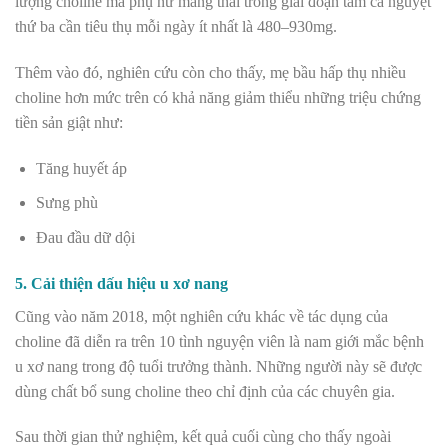
lượng choline mà phụ nữ mang thai trong giai đoạn tam cá nguyệt
thứ ba cần tiêu thụ mỗi ngày ít nhất là 480–930mg.
Thêm vào đó, nghiên cứu còn cho thấy, mẹ bầu hấp thụ nhiều
choline hơn mức trên có khả năng giảm thiểu những triệu chứng
tiền sản giật như:
Tăng huyết áp
Sưng phù
Đau đầu dữ dội
5. Cải thiện dấu hiệu u xơ nang
Cũng vào năm 2018, một nghiên cứu khác về tác dụng của
choline đã diễn ra trên 10 tình nguyện viên là nam giới mắc bệnh
u xơ nang trong độ tuổi trưởng thành. Những người này sẽ được
dùng chất bổ sung choline theo chỉ định của các chuyên gia.
Sau thời gian thử nghiệm, kết quả cuối cùng cho thấy ngoài