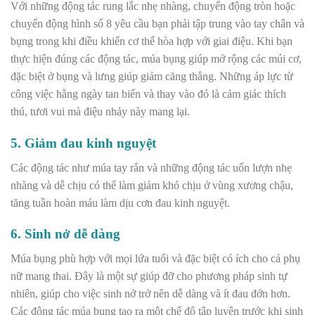
Với những động tác rung lắc nhẹ nhàng, chuyển động tròn hoặc
chuyển động hình số 8 yêu cầu bạn phải tập trung vào tay chân và
bụng trong khi điều khiển cơ thể hòa hợp với giai điệu. Khi bạn
thực hiện đúng các động tác, múa bụng giúp mở rộng các múi cơ,
đặc biệt ở bụng và lưng giúp giảm căng thẳng. Những áp lực từ
công việc hằng ngày tan biến và thay vào đó là cảm giác thích
thú, tươi vui mà điệu nhảy này mang lại.
5. Giảm đau kinh nguyệt
Các động tác như múa tay rắn và những động tác uốn lượn nhẹ
nhàng và dễ chịu có thể làm giảm khó chịu ở vùng xương chậu,
tăng tuần hoàn máu làm dịu cơn đau kinh nguyệt.
6. Sinh nở dễ dàng
Múa bụng phù hợp với mọi lứa tuổi và đặc biệt có ích cho cả phụ
nữ mang thai. Đây là một sự giúp đỡ cho phương pháp sinh tự
nhiên, giúp cho việc sinh nở trở nên dễ dàng và ít đau đớn hơn.
Các động tác múa bụng tạo ra một chế độ tập luyện trước khi sinh