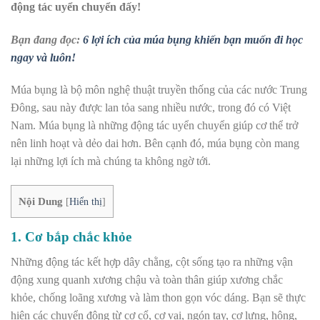
động tác uyển chuyển đấy!
Bạn đang đọc:
6 lợi ích của múa bụng khiến bạn muốn đi học
ngay và luôn!
Múa bụng là bộ môn nghệ thuật truyền thống của các nước Trung
Đông, sau này được lan tỏa sang nhiều nước, trong đó có Việt
Nam. Múa bụng là những động tác uyển chuyển giúp cơ thể trở
nên linh hoạt và dẻo dai hơn. Bên cạnh đó, múa bụng còn mang
lại những lợi ích mà chúng ta không ngờ tới.
Nội Dung
[
Hiển thị
]
1. Cơ bắp chắc khỏe
Những động tác kết hợp dây chằng, cột sống tạo ra những vận
động xung quanh xương chậu và toàn thân giúp xương chắc
khỏe, chống loãng xương và làm thon gọn vóc dáng. Bạn sẽ thực
hiện các chuyển động từ cơ cổ, cơ vai, ngón tay, cơ lưng, hông,