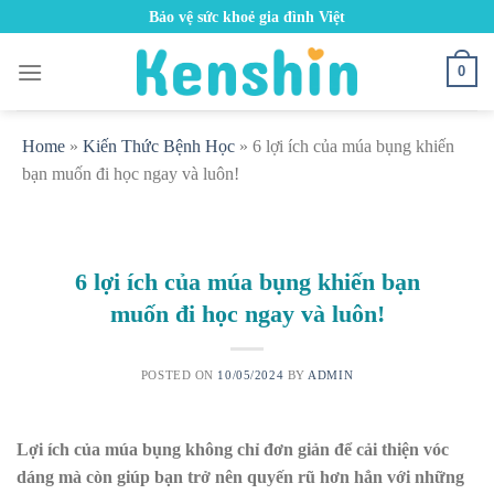
Skip
Bảo vệ sức khoẻ gia đình Việt
to
content
0
Home
»
Kiến Thức Bệnh Học
»
6 lợi ích của múa bụng khiến
bạn muốn đi học ngay và luôn!
6 lợi ích của múa bụng khiến bạn
muốn đi học ngay và luôn!
POSTED ON
10/05/2024
BY
ADMIN
Lợi ích của múa bụng không chỉ đơn giản để cải thiện vóc
dáng mà còn giúp bạn trở nên quyến rũ hơn hẳn với những