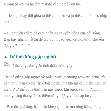
xương bả vai và hạ tầm mắt để vào tư thế con bò.
– Tiếp tục thay đổi giữa tư thế con mèo và tư thế con bò theo nhịp
thở.
– Di chuyển chậm để cảm nhận sự chuyển động của cột sống.
Bạn hãy nhắm mắt lại để tập trung vào việc kết nối từng chuyển
động với hơi thở.
5. Tư thế đứng gập người
Tư thế đứng gập người về phía trước (standing forward bend) rất
tiện lợi vì bạn có thể tập ở bất cứ đâu mà không cần thảm. Bạn có
thể thử tư thế yoga thư giãn này trước khi bước vào những tình
huống căng thẳng để có thêm năng lượng và bớt áp lực.
– Bạn đứng thẳng, hai chân khép lại hoặc mở rộng bằng hông.