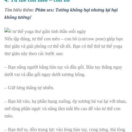
Tìm hiểu thêm:
Phim sex: Tưởng không hại nhưng lại hại
không tưởng!
Nếu tập đúng, tư thế con mèo – con bò (cat/cow pose) giúp bạn
thư giãn và giải phóng cơ thể rất tốt. Bạn có thể thử tư thế yoga
thư giãn này theo các bước sau:
– Bạn nâng người bằng bàn tay và đầu gối. Bàn tay thẳng ngay
dưới vai và đầu gối ngay dưới xương hông.
– Giữ lưng thẳng tự nhiên.
– Bạn hít vào, hạ phần bụng xuống, ép xương bả vai lại với nhau,
mở rộng phần ngực và nâng tầm mắt lên cao để vào tư thế con
mèo.
– Bạn thở ra, dồn trọng lực vào lòng bàn tay, cong lưng, thả lỏng