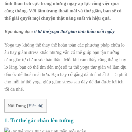
tinh thần tích cực trong những ngày áp lực công việc quá
căng thẳng. Với tâm trạng thoải mái và thư giãn, bạn sẽ có
thể giải quyết mọi chuyện thật năng suất và hiệu quả.
Bạn đang đọc:
6 tư thế yoga thư giãn tinh thần mỗi ngày
Yoga tuy không thể thay thế hoàn toàn các phương pháp chữa lo
âu hay giảm stress khác nhưng vẫn có thể giúp bạn tận hưởng
cảm giác tự chăm sóc bản thân. Mỗi khi cảm thấy căng thẳng hay
lo lắng, bạn có thể tìm đến một số tư thế yoga thư giãn và làm dịu
đầu óc để thoải mái hơn. Bạn hãy cố gắng dành ít nhất 3 – 5 phút
cho mỗi tư thế yoga giúp giảm stress sau đây để đạt được lợi ích
tối đa nhé.
Nội Dung
[
Hiển thị
]
1. Tư thế gác chân lên tường