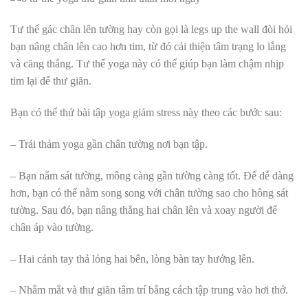
Tư thế gác chân lên tường hay còn gọi là legs up the wall đòi hỏi
bạn nâng chân lên cao hơn tim, từ đó cải thiện tâm trạng lo lắng
và căng thẳng. Tư thế yoga này có thể giúp bạn làm chậm nhịp
tim lại để thư giãn.
Bạn có thể thử bài tập yoga giảm stress này theo các bước sau:
– Trải thảm yoga gần chân tường nơi bạn tập.
– Bạn nằm sát tường, mông càng gần tường càng tốt. Để dễ dàng
hơn, bạn có thể nằm song song với chân tường sao cho hông sát
tường. Sau đó, bạn nâng thẳng hai chân lên và xoay người để
chân áp vào tường.
– Hai cánh tay thả lỏng hai bên, lòng bàn tay hướng lên.
– Nhắm mắt và thư giãn tâm trí bằng cách tập trung vào hơi thở.