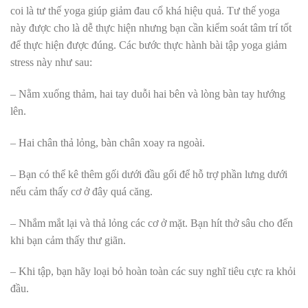
coi là tư thế yoga giúp giảm đau cổ khá hiệu quả. Tư thế yoga
này được cho là dễ thực hiện nhưng bạn cần kiểm soát tâm trí tốt
để thực hiện được đúng. Các bước thực hành bài tập yoga giảm
stress này như sau:
– Nằm xuống thảm, hai tay duỗi hai bên và lòng bàn tay hướng
lên.
– Hai chân thả lỏng, bàn chân xoay ra ngoài.
– Bạn có thể kê thêm gối dưới đầu gối để hỗ trợ phần lưng dưới
nếu cảm thấy cơ ở đây quá căng.
– Nhắm mắt lại và thả lỏng các cơ ở mặt. Bạn hít thở sâu cho đến
khi bạn cảm thấy thư giãn.
– Khi tập, bạn hãy loại bỏ hoàn toàn các suy nghĩ tiêu cực ra khỏi
đầu.