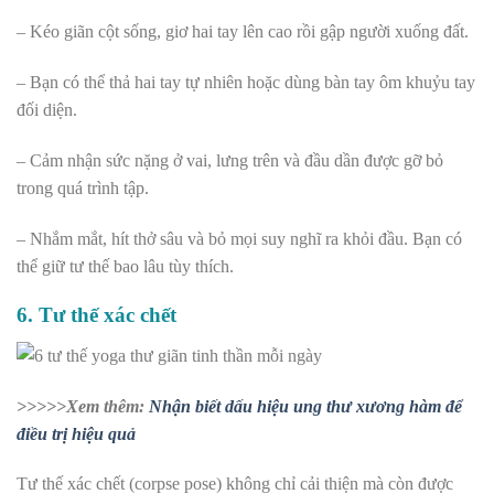
– Kéo giãn cột sống, giơ hai tay lên cao rồi gập người xuống đất.
– Bạn có thể thả hai tay tự nhiên hoặc dùng bàn tay ôm khuỷu tay
đối diện.
– Cảm nhận sức nặng ở vai, lưng trên và đầu dần được gỡ bỏ
trong quá trình tập.
– Nhắm mắt, hít thở sâu và bỏ mọi suy nghĩ ra khỏi đầu. Bạn có
thể giữ tư thế bao lâu tùy thích.
6. Tư thế xác chết
>>>>>Xem thêm:
Nhận biết dấu hiệu ung thư xương hàm để
điều trị hiệu quả
Tư thế xác chết (corpse pose) không chỉ cải thiện mà còn được