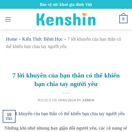
Skip
Bảo vệ sức khoẻ gia đình Việt
to
content
0
Home
»
Kiến Thức Bệnh Học
»
7 lời khuyên của bạn thân có
thể khiến bạn chia tay người yêu
7 lời khuyên của bạn thân có thể khiến
bạn chia tay người yêu
POSTED ON
10/05/2024
BY
ADMIN
10
Th5
Những khi nhớ nhung hay giận dỗi người yêu, các cô nàng sẽ