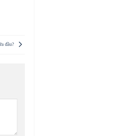
nửa đầu?