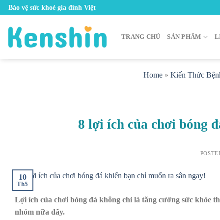
Skip
Bảo vệ sức khoẻ gia đình Việt
to
content
TRANG CHỦ
SẢN PHẨM
L
Home
»
Kiến Thức Bện
8 lợi ích của chơi bóng 
POSTE
10
Th5
Lợi ích của chơi bóng đá không chỉ là tăng cường sức khỏe th
nhóm nữa đấy.