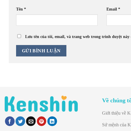
Tên
*
Email
*
Lưu tên của tôi, email, và trang web trong trình duyệt này 
Về chúng tô
Giới thiệu về K
Sứ mệnh của K