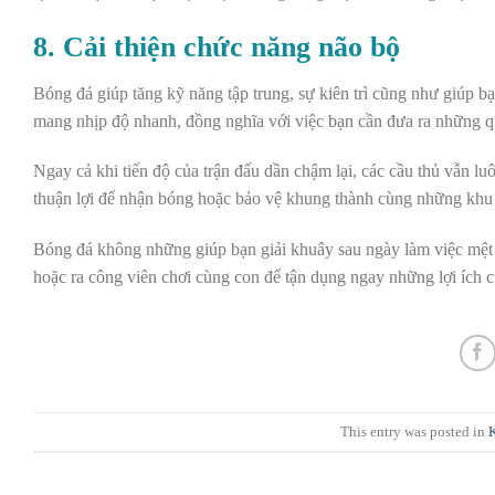
8. Cải thiện chức năng não bộ
Bóng đá giúp tăng kỹ năng tập trung, sự kiên trì cũng như giúp bạ
mang nhịp độ nhanh, đồng nghĩa với việc bạn cần đưa ra những qu
Ngay cả khi tiến độ của trận đấu dần chậm lại, các cầu thủ vẫn luô
thuận lợi để nhận bóng hoặc bảo vệ khung thành cùng những khu 
Bóng đá không những giúp bạn giải khuây sau ngày làm việc mệt m
hoặc ra công viên chơi cùng con để tận dụng ngay những lợi ích 
This entry was posted in