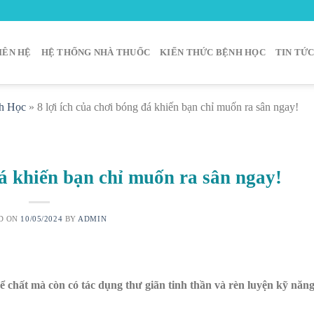
IÊN HỆ
HỆ THỐNG NHÀ THUỐC
KIẾN THỨC BỆNH HỌC
TIN TỨ
h Học
»
8 lợi ích của chơi bóng đá khiến bạn chỉ muốn ra sân ngay!
đá khiến bạn chỉ muốn ra sân ngay!
D ON
10/05/2024
BY
ADMIN
ể chất mà còn có tác dụng thư giãn tinh thần và rèn luyện kỹ năng