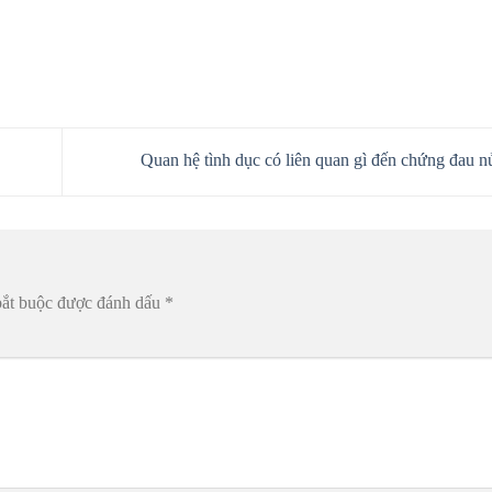
Quan hệ tình dục có liên quan gì đến chứng đau 
bắt buộc được đánh dấu
*