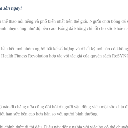
ra sân ngay!
hể thao nổi tiếng và phổ biến nhất trên thế giới. Người chơi bóng đá 
hanh nhẹn cũng như độ bền cao. Bóng đá không chỉ tốt cho sức khỏe n
ới hầu hết mọi nhóm người bất kể số lượng và ở bất kỳ nơi nào có không
í Health Fitness Revolution hợp tác với tác giả của quyển sách ReSYN
 độ nào đi chăng nữa cũng đòi hỏi ở người vận động viên một sức chịu 
iới hạn sức bền cao hơn hẳn so với người bình thường.
hi chính thức đi thi đấu. Điều này đồng nghĩa với việc họ có thể chuyể