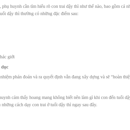
, phụ huynh cần tìm hiểu rõ con trai dậy thì như thế nào, bao gồm cả 
 tuổi dậy thì thường có những đặc điểm sau
:
hác giới
h dục
h nhiệm phán đoán và ra quyết định vẫn đang xây dựng và sẽ “hoàn thi
uynh cảm thấy hoang mang không biết nên làm gì khi con đến tuổi dậy
 những cách dạy con trai ở tuổi dậy thì ngay sau đây.