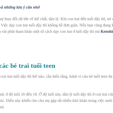
t và những lưu ý cần nhớ
sự thay đổi rất lớn về thể chất, tâm lý. K
hi con trai đến tuổi dậy thì
, trẻ
 Việc dạy con trai tuổi dậy thì không hề đơn giản. Nếu bạn cũng đang 
nh vài phút tham khảo một số
cách dạy con trai ở tuổi dậy thì
mà
Kenshi
ác bé trai tuổi teen
con trai tuổi dậy thì thế nào, cần hiểu rằng, hành vi của trẻ tuổi teen đa
úc ở độ tuổi 16 đến 18. Ở độ tuổi này, tâm lý tuổi dậy thì ở con trai cũ
 xúc. Điều này khiến cho cha mẹ gặp rất nhiều khó khăn trong việc nuô
uả.