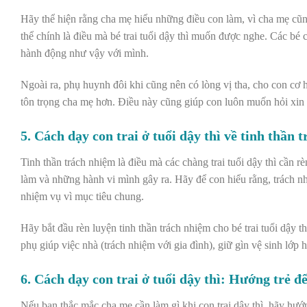
Hãy thể hiện rằng cha mẹ hiểu những điều con làm, vì cha mẹ cũng
thể chính là điều mà bé trai tuổi dậy thì muốn được nghe. Các b
hành động như vậy với mình.
Ngoài ra, phụ huynh đôi khi cũng nên có lòng vị tha, cho con cơ h
tôn trọng cha mẹ hơn. Điều này cũng giúp con luôn muốn hỏi xin 
5. Cách dạy con trai ở tuổi dậy thì về tinh thần 
Tinh thần trách nhiệm là điều mà các chàng trai tuổi dậy thì cần r
làm và những hành vi mình gây ra. Hãy để con hiểu rằng, trách n
nhiệm vụ vì mục tiêu chung.
Hãy bắt đầu rèn luyện tinh thần trách nhiệm cho bé trai tuổi dậy t
phụ giúp việc nhà (trách nhiệm với gia đình), giữ gìn vệ sinh lớ
6.
Cách dạy con trai ở tuổi dậy thì: Hướng trẻ đ
Nếu bạn thắc mắc c
ha mẹ cần làm gì khi con trai dậy thì, hãy h
ướn