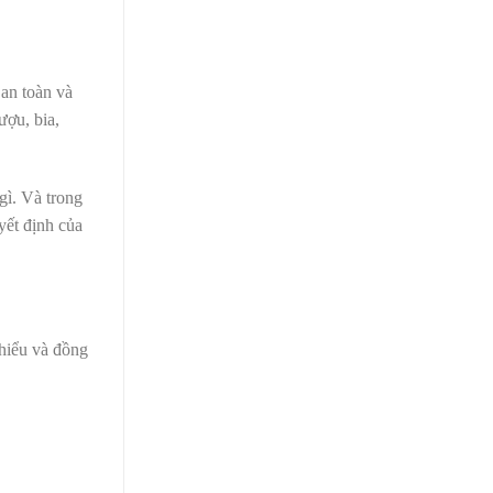
 an toàn và
ượu, bia,
gì. Và trong
yết định của
 hiểu và đồng