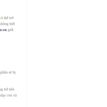
 có thể trở
không biết
n.vn
giới
 phần sẽ bị
ng trở nên
i
dạy con và