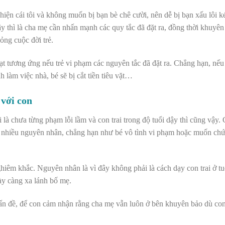
 hiện cái tôi và không muốn bị bạn bè chê cười, nên dễ bị bạn xấu lôi 
dậy thì là cha mẹ cần nhấn mạnh các quy tắc đã đặt ra, đồng thời khuyê
hỏng cuộc đời trẻ.
 tương ứng nếu trẻ vi phạm các nguyên tắc đã đặt ra. Chẳng hạn, nếu 
làm việc nhà, bé sẽ bị cắt tiền tiêu vặt…
 với con
 là chưa từng phạm lỗi lầm và con trai trong độ tuổi dậy thì cũng vậy. 
 do nhiều nguyên nhân, chẳng hạn như bé vô tình vi phạm hoặc muốn ch
iêm khắc. Nguyên nhân là vì đây không phải là cách dạy con trai ở tuổ
ày càng xa lánh bố mẹ.
ấn đề, để con cảm nhận rằng cha mẹ vẫn luôn ở bên khuyên bảo dù co