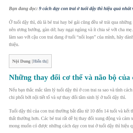
Bạn đang đọc:
9 cách dạy con trai ở tuổi dậy thì hiệu quả nhấ
Ở tuổi dậy thì, dù là bé trai hay bé gái cũng đều sẽ trải qua những 
nên ương bướng, gàn dở, hay ngại ngùng và ít chia sẻ với cha mẹ.
làm sao với cậu con trai đang ở tuổi “nổi loạn” của mình, hãy dà
thiệu.
Nội Dung
[
Hiển thị
]
Những thay đổi cơ thể và não bộ của c
Nếu bạn thắc mắc tâm lý tuổi dậy thì ở con trai ra sao và tính cách 
chi phối bởi nội tiết tố và sự thay đổi tâm sinh lý ở tuổi dậy thì.
T
uổi dậy thì của con trai
thường bắt đầu từ 10 đến 14 tuổi và kết th
thất thường hơn. Các bé trai rất dễ bị thay đổi xung động và cảm
mong muốn có được những cách dạy con trai ở tuổi dậy thì hiệu q