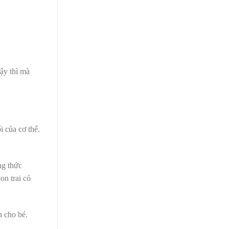
dậy thì mà
 của cơ thể.
ng thức
con trai
có
n cho bé.