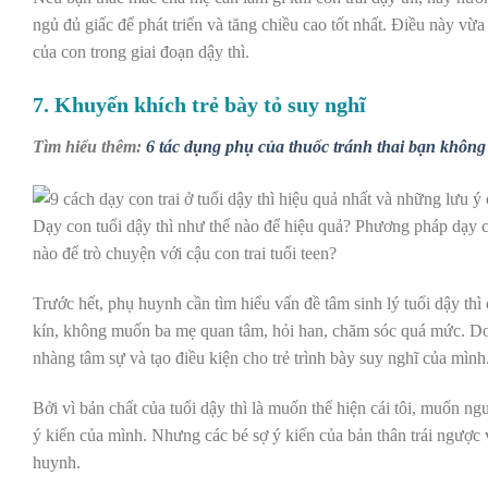
ngủ đủ giấc để phát triển và tăng chiều cao tốt nhất. Điều này vừa
của con trong giai đoạn dậy thì.
7. Khuyến khích trẻ bày tỏ suy nghĩ
Tìm hiểu thêm:
6 tác dụng phụ của thuốc tránh thai bạn không
Dạy con tuổi dậy thì như thế nào để hiệu quả? Phương pháp dạy con 
nào để trò chuyện với cậu con trai tuổi teen?
Trước hết, phụ huynh cần tìm hiểu vấn đề
tâm sinh lý tuổi dậy th
kín, không muốn ba mẹ quan tâm, hỏi han, chăm sóc quá mức. Do
nhàng tâm sự và tạo điều kiện cho trẻ trình bày suy nghĩ của mình
Bởi vì bản chất của tuổi dậy thì là muốn thể hiện cái tôi, muốn ng
ý kiến của mình. Nhưng các bé sợ ý kiến của bản thân trái ngược
huynh.