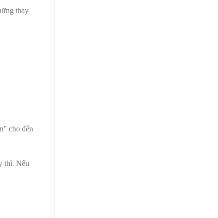
những thay
ện” cho đến
 thì. Nếu