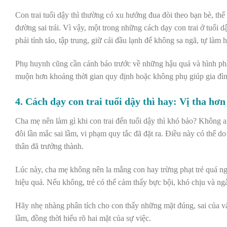
Con trai tuổi dậy thì thường có xu hướng đua đòi theo bạn bè, thể
đường sai trái. Vì vậy, một trong những cách dạy con trai ở tuổi 
phải tỉnh táo, tập trung, giữ cái đầu lạnh để không sa ngã, tự làm 
Phụ huynh cũng cần cảnh báo trước về những hậu quả và hình phạt
muộn hơn khoảng thời gian quy định hoặc không phụ giúp gia đình 
4. Cách dạy con trai tuổi dậy thì hay: Vị tha hơn
Cha mẹ nên làm gì khi con trai đến tuổi dậy thì khó bảo? Không ai
đôi lần mắc sai lầm, vi phạm quy tắc đã đặt ra. Điều này có thể
thân đã trưởng thành.
Lúc này, cha mẹ không nên la mắng con hay trừng phạt trẻ quá ngh
hiệu quả. Nếu không, trẻ có thể cảm thấy bực bội, khó chịu và ng
Hãy nhẹ nhàng phân tích cho con thấy những mặt đúng, sai của v
lầm, đồng thời hiểu rõ hai mặt của sự việc.