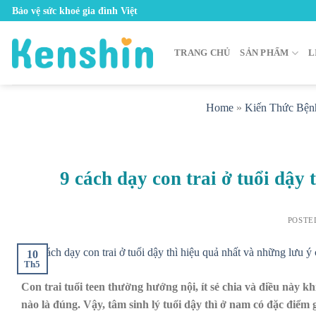
Skip
Bảo vệ sức khoẻ gia đình Việt
to
content
TRANG CHỦ
SẢN PHẨM
L
Home
»
Kiến Thức Bện
9 cách dạy con trai ở tuổi dậy
POSTE
10
Th5
Con trai tuổi teen thường hướng nội, ít sẻ chia và điều này k
nào là đúng. Vậy,
tâm sinh lý tuổi dậy thì ở nam có đặc điểm 