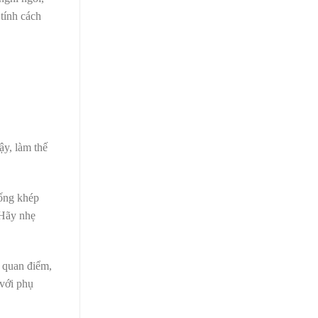
 tính cách
ậy, làm thế
sống khép
 Hãy nhẹ
y quan điểm,
 với phụ