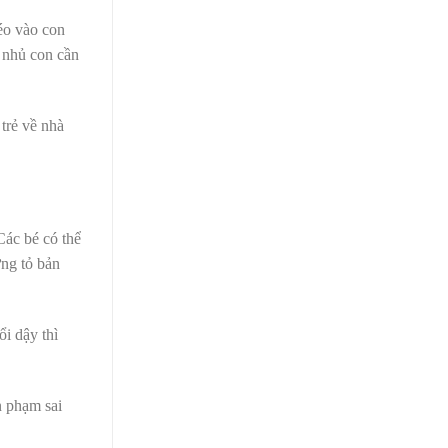
kéo vào con
n nhủ con cần
trẻ về nhà
Các bé có thể
ứng tỏ bản
i dậy thì
n phạm sai