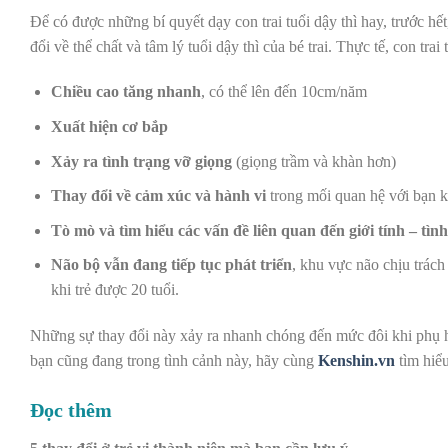
Để có được những bí quyết
dạy con trai tuổi dậy thì
hay, trước hết
đổi về thể chất và
tâm lý tuổi dậy thì của bé trai.
Thực tế, c
on trai
Chiều cao tăng nhanh
, có thể lên đến 10cm/năm
Xuất hiện cơ bắp
Xảy ra tình trạng vỡ giọng
(giọng trầm và khàn hơn)
Thay đổi về cảm xúc và hành vi
trong mối quan hệ với bạn k
Tò mò và tìm hiểu các vấn đề liên quan đến giới tính – tìn
Não bộ vẫn đang tiếp tục phát triển
, khu vực não chịu trác
khi trẻ được 20 tuổi.
Những sự thay đổi này xảy ra nhanh chóng đến mức đôi khi phụ h
bạn cũng đang trong tình cảnh này, hãy cùng
Kenshin.vn
tìm hiểu
Đọc thêm