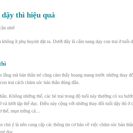
 dậy thì hiệu quả
 không ít phụ huynh đặt ra. Dưới đây là
cẩm nang dạy con trai ở tuổi 
thì
lo lắng mà bản thân trẻ cũng cảm thấy hoang mang trước những thay đổi
y con trai cách chăm sóc bản thân đúng đắn.
 thân. Không những thế, các bé
trai trong độ tuổi này
thường có xu hướ
 và lười tập thể dục. Điều này cộng với những thay đổi
tuổi dậy thì ở 
cơ thể, mụn trứng cá…
ần chú ý là nên c
ung cấp các thông tin cơ bản về việc chăm sóc bản thâ
trẻ đọc.