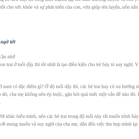
 tốt cho sức khỏe và sự phát triển của con, vừa giúp rèn luyện, uốn nắn
 ngờ tới
trai ở tuổi dậy thì tốt nhất là tạo điều kiện cho trẻ bày tỏ suy nghĩ. V
ì ở nam có đặc điểm gì?
Ở độ
tuổi dậy thì, các bé trai hay có xu hướng 
 đó, cha mẹ không nên ép buộc, gặn hỏi quá mức một vấn đề nào đó.
.
ười khác hiểu mình, nên các bé trai trong độ tuổi này rất muốn trình bà
 với mong muốn và suy nghĩ của cha mẹ, dẫn đến việc thu hẹp mình lại