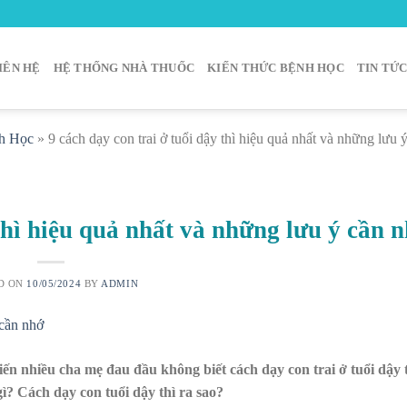
IÊN HỆ
HỆ THỐNG NHÀ THUỐC
KIẾN THỨC BỆNH HỌC
TIN TỨ
h Học
»
9 cách dạy con trai ở tuổi dậy thì hiệu quả nhất và những lưu 
 thì hiệu quả nhất và những lưu ý cần 
D ON
10/05/2024
BY
ADMIN
hiến nhiều cha mẹ đau đầu không biết cách dạy con trai ở tuổi dậy 
gì? Cách dạy con tuổi dậy thì ra sao?