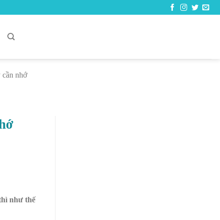
C
ý cần nhớ
nhớ
thì như thế