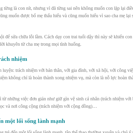
 từng là con nít, nhưng vì đã từng sai nên không muốn con lặp lại đi
é cũng muốn được bố mẹ thấu hiểu và cũng muốn hiểu vì sao cha mẹ lại 
ội để sửa chữa lỗi lầm. Cách dạy con trai tuổi dậy thì này sẽ khiến con
lời khuyên từ cha mẹ trong mọi tình huống.
trách nhiệm
èn luyện: trách nhiệm với bản thân, với gia đình, với xã hội, với công v
hiệm không chỉ là hoàn thành xong nhiệm vụ, mà còn là nỗ lực hoàn th
hì từ những việc đơn giản như giữ gìn vệ sinh cá nhân (trách nhiệm với 
p học và nơi công cộng (trách nhiệm với cộng đồng)…
ến một lối sống lành mạnh
g trẻ đến một lối sống lành mạnh, tập thể thao thường xuyên và chú ý 