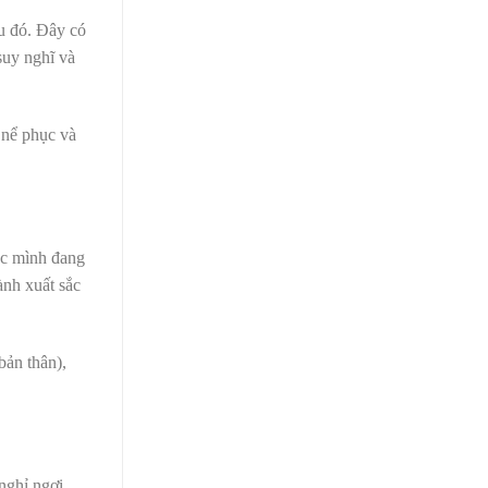
ều đó. Đây có
suy nghĩ và
 nể phục và
iệc mình đang
ành xuất sắc
bản thân),
nghỉ ngơi,