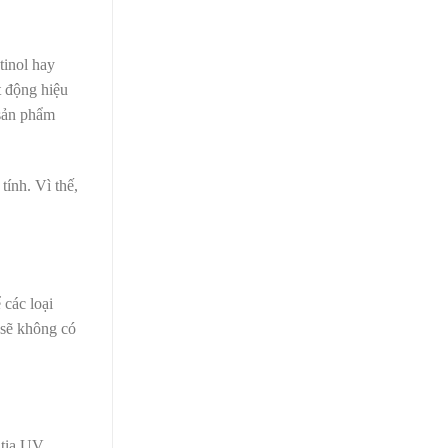
tinol
hay
t động hiệu
 sản phẩm
ính. Vì thế,
 các loại
 sẽ không có
 tia UV,