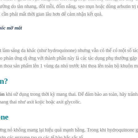
thường do tàn nhang,
đồi mồi
, đốm nắng, sẹo mụn hoặc dùng arbutin
trị
 cần phải mất thời gian lâu hơn để cảm nhận kết quả.
huốc mỡ mắt
hất làm sáng da khác (như hydroquinone) nhưng vẫn có thể có một số tá
do phản ứng dị ứng với thành phần này là các tác dụng phụ thường gặp
uôn thoa sản phẩm lên 1 vùng da nhỏ trước khi thoa lên toàn bộ khuôn m
in?
àn
khi sử dụng trong thời kỳ mang thai. Để đảm bảo an toàn, hãy trán
 mang thai như
axit kojic
hoặc axit glycolic.
one
ưng nó không mang lại hiệu quả mạnh bằng. Trong khi hydroquinone gi
hặn các enzyme tạo ra các tế bào hắc sắc tố.