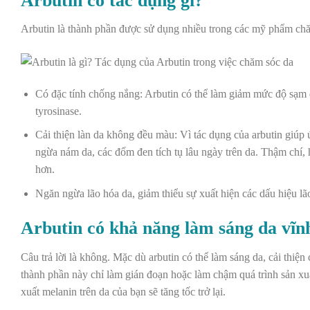
Arbutin có tác dụng gì?
Arbutin là thành phần được sử dụng nhiều trong các mỹ phẩm chăm
Có đặc tính chống nắng: Arbutin có thể làm giảm mức độ sạm d
tyrosinase.
Cải thiện làn da không đều màu: Vì tác dụng của arbutin giúp 
ngừa
nám da
, các đốm đen tích tụ lâu ngày trên da. Thậm chí,
hơn.
Ngăn ngừa
lão hóa da
, giảm thiểu sự xuất hiện các
dấu hiệu lã
Arbutin có khả năng làm sáng da vĩn
Câu trả lời là không. Mặc dù arbutin có thể làm sáng da, cải thi
thành phần này chỉ làm gián đoạn hoặc làm chậm quá trình sản xuấ
xuất melanin trên da của bạn sẽ tăng tốc trở lại.