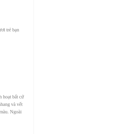
ơi trẻ bạn
h hoạt bất cứ
nhang
và vết
u màu. Ngoài