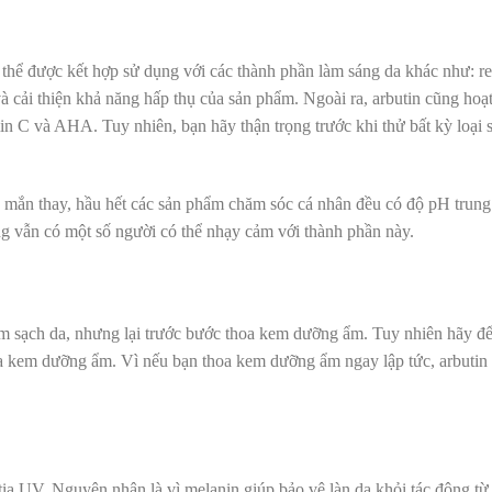
ó thể được kết hợp sử dụng với các thành phần làm sáng da khác như:
re
à cải thiện khả năng hấp thụ của sản phẩm. Ngoài ra, arbutin cũng hoạ
min C và
AHA
. Tuy nhiên, bạn hãy thận trọng trước khi thử bất kỳ loại
mắn thay, hầu hết các sản phẩm chăm sóc cá nhân đều có độ pH trung t
ng vẫn có một số người có thể nhạy cảm với thành phần này.
m sạch da
, nhưng lại trước bước thoa
kem dưỡng ẩm
. Tuy nhiên hãy để
oa kem dưỡng ẩm. Vì nếu bạn thoa kem dưỡng ẩm ngay lập tức, arbutin
ia UV. Nguyên nhân là vì melanin giúp bảo vệ làn da khỏi tác động từ