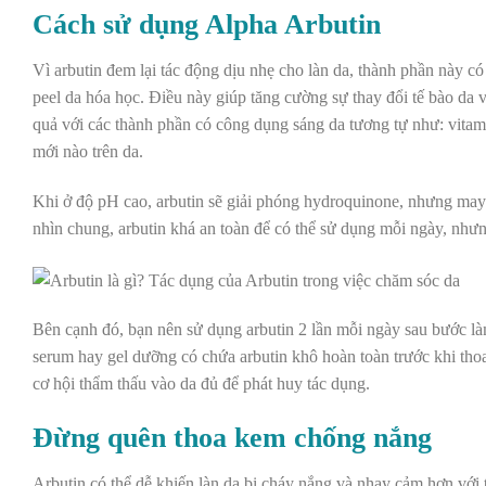
Cách sử dụng Alpha Arbutin
Vì arbutin đem lại tác động dịu nhẹ cho làn da, thành phần này c
peel da
hóa học. Điều này giúp tăng cường sự thay đổi tế bào da v
quả với các thành phần có công dụng sáng da tương tự như: vita
mới nào trên da.
Khi ở độ pH cao, arbutin sẽ giải phóng hydroquinone, nhưng may 
nhìn chung, arbutin khá an toàn để có thể sử dụng mỗi ngày, như
Bên cạnh đó, bạn nên sử dụng arbutin 2 lần mỗi ngày sau bước
là
serum hay gel dưỡng có chứa arbutin khô hoàn toàn trước khi th
cơ hội thẩm thấu vào da đủ để phát huy tác dụng.
Đừng quên thoa kem chống nắng
Arbutin có thể dễ khiến làn
da bị cháy nắng
và nhạy cảm hơn với t