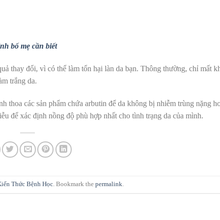
inh bố mẹ cần biết
ả thay đổi, vì có thể làm tổn hại làn da bạn. Thông thường, chỉ mất k
àm trắng da
.
ánh thoa các sản phẩm chứa arbutin để da không bị nhiễm trùng nặng 
liễu để xác định nồng độ phù hợp nhất cho tình trạng da của mình.
Kiến Thức Bệnh Học
. Bookmark the
permalink
.