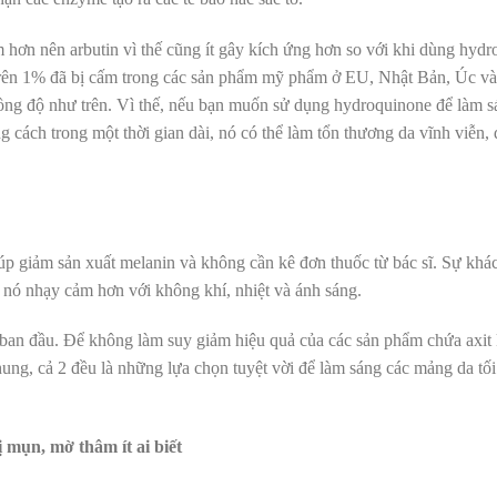
m hơn nên arbutin vì thế cũng ít gây kích ứng hơn so với khi dùng hyd
 trên 1% đã bị cấm trong các sản phẩm mỹ phẩm ở EU, Nhật Bản, Úc v
nồng độ như trên. Vì thế, nếu bạn muốn sử dụng hydroquinone để làm sá
cách trong một thời gian dài, nó có thể làm tổn thương da vĩnh viễn, đ
iúp giảm sản xuất melanin và không cần kê đơn thuốc từ bác sĩ. Sự khác
là nó nhạy cảm hơn với không khí, nhiệt và ánh sáng.
ban đầu. Để không làm suy giảm hiệu quả của các sản phẩm chứa axit k
ung, cả 2 đều là những lựa chọn tuyệt vời để làm sáng các mảng da tố
 mụn, mờ thâm ít ai biết