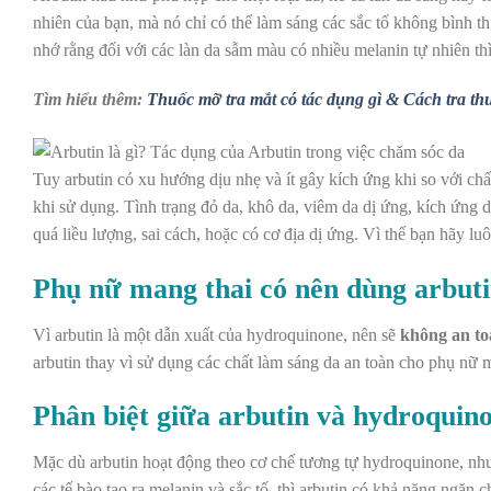
nhiên của bạn, mà nó chỉ có thể làm sáng các sắc tố không bình 
nhớ rằng đối với các làn da sẫm màu có nhiều melanin tự nhiên thì
Tìm hiểu thêm:
Thuốc mỡ tra mắt có tác dụng gì & Cách tra t
Tuy arbutin có xu hướng dịu nhẹ và ít gây kích ứng khi so với c
khi sử dụng. Tình trạng đỏ da,
khô da
,
viêm da dị ứng
, kích ứng 
quá liều lượng, sai cách, hoặc có cơ địa dị ứng. Vì thế bạn hãy l
Phụ nữ mang thai có nên dùng arbut
Vì arbutin là một dẫn xuất của hydroquinone, nên sẽ
không an to
arbutin thay vì sử dụng các chất làm sáng da an toàn cho phụ nữ
Phân biệt giữa arbutin và hydroquin
Mặc dù arbutin hoạt động theo cơ chế tương tự
hydroquinone
, nh
các tế bào tạo ra melanin và sắc tố, thì arbutin có khả năng ngăn c