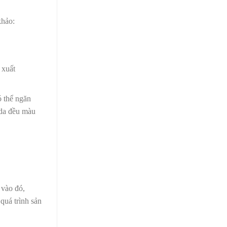
khảo:
 xuất
ó thể ngăn
 da đều màu
 vào đó,
quá trình sản