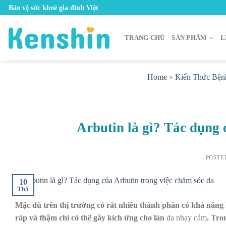
Skip
Bảo vệ sức khoẻ gia đình Việt
to
content
TRANG CHỦ
SẢN PHẨM
L
Home
»
Kiến Thức Bện
Arbutin là gì? Tác dụng 
POSTE
10
Th5
Mặc dù trên thị trường có rất nhiều thành phần có khả năng
ráp và thậm chí có thể gây kích ứng cho làn
da nhạy cảm
. Tro