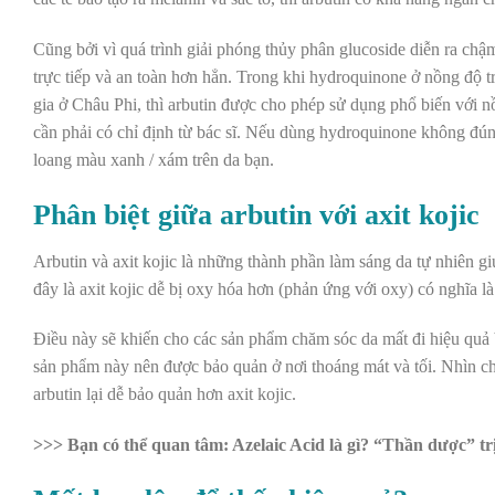
Cũng bởi vì quá trình giải phóng thủy phân glucoside diễn ra chậ
trực tiếp và an toàn hơn hẳn. Trong khi hydroquinone ở nồng độ
gia ở Châu Phi, thì arbutin được cho phép sử dụng phổ biến với 
cần phải có chỉ định từ bác sĩ. Nếu dùng hydroquinone không đúng 
loang màu xanh / xám trên da bạn.
Phân biệt giữa arbutin với axit kojic
Arbutin và axit kojic là những thành phần làm sáng da tự nhiên g
đây là axit kojic dễ bị oxy hóa hơn (phản ứng với oxy) có nghĩa 
Điều này sẽ khiến cho các sản phẩm chăm sóc da mất đi hiệu quả 
sản phẩm này nên được bảo quản ở nơi thoáng mát và tối. Nhìn ch
arbutin lại dễ bảo quản hơn axit kojic.
>>> Bạn có thể quan tâm: Azelaic Acid là gì? “Thần dược” trị