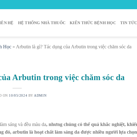
IÊN HỆ
HỆ THỐNG NHÀ THUỐC
KIẾN THỨC BỆNH HỌC
TIN TỨ
h Học
»
Arbutin là gì? Tác dụng của Arbutin trong việc chăm sóc da
của Arbutin trong việc chăm sóc da
D ON
10/05/2024
BY
ADMIN
làm sáng và đều màu da
, nhưng chúng có thể quá khắc nghiệt, khiế
ng đó, arbutin là hoạt chất làm sáng da được nhiều người lựa chọn