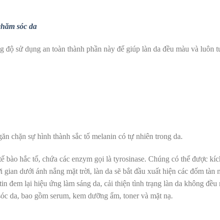
 chăm sóc da
ng độ sử dụng an toàn thành phần này để giúp làn da đều màu và luôn tư
găn chặn sự hình thành sắc tố melanin có tự nhiên trong da.
 tế bào hắc tố, chứa các enzym gọi là tyrosinase. Chúng có thể được kíc
ời gian dưới ánh nắng mặt trời, làn da sẽ bắt đầu xuất hiện các đốm
tàn 
tin đem lại hiệu ứng
làm sáng da
, cải thiện tình trạng làn da không đề
 sóc da, bao gồm
serum
,
kem dưỡng ẩm
, toner và mặt nạ.