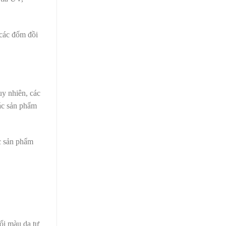
 các đốm đồi
uy nhiên, các
các sản phẩm
ác sản phẩm
ổi màu da tự