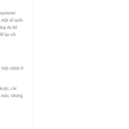
roquinone
à một số quốc
ng da thì
ể lại vết
 biệt chính ở
ojic, các
i màu, nhưng