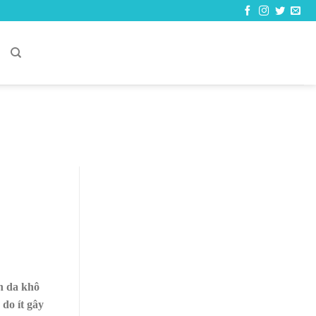
C
n da khô
 do ít gây