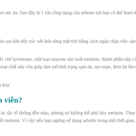
 sóc da. Sau đây là 1 vài công dụng của arbutin mà bạn có thể tham 
a sau khi tiếp xúc với ánh nắng mặt trời bằng cách ngăn chặn việc sản
ức chế tyrosinase, một loại enzyme sản xuất melanin, thành phần này c
 hoạt chất này còn giúp làm mờ tình trạng sạm da, sẹo mụn, đem lại làn
o hóa
h viễn?
ện các sắc tố không đều màu, nhưng nó không thể phá hủy melanin. Thay
t melanin. Vì vậy nếu bạn ngưng sử dụng arbutin trong một thời gian, 