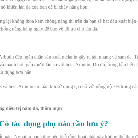
n nó khiến làn da của bạn dễ bị cháy nắng hơn.
ưng lại không thoa
kem chống nắng
thì trên da bạn sẽ bắt đầu xuất hiện
chống nắng hàng ngày để bảo vệ tối ưu cho làn da.
a-Arbutin đều ngăn chặn sản xuất melanin gây ra tàn nhang và sạm da. T
 và mạnh hơn gấp mười lần so với beta-Arbutin. Do đó, trong hầu hết 
sử dụng hơn hẳn.
% và beta-Arbutin an toàn khi sử dụng tại chỗ với nồng độ 7% trong c
ng điều trị nám da, thâm mụn
 Có tác dụng phụ nào cần lưu ý?
i màu. Ngoài ra bạn cũng nên biết rằng hoạt chất này không thể thay đ