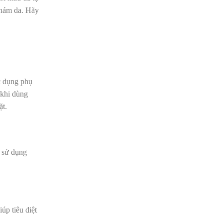
 nám da
. Hãy
c dụng phụ
 khi dùng
ặt.
h sử dụng
úp tiêu diệt