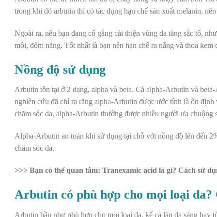
trong khi đó arbutin thì có tác dụng hạn chế sản xuất melanin, nê
Ngoài ra, nếu bạn đang cố gắng cải thiện vùng da tăng sắc tố, nh
mồi, đốm nắng. Tốt nhất là bạn nên hạn chế ra nắng và thoa kem 
Nồng độ sử dụng
Arbutin tồn tại ở 2 dạng, alpha và beta. Cả alpha-Arbutin và bet
nghiên cứu đã chỉ ra rằng alpha-Arbutin được ước tính là ổn định
chăm sóc da, alpha-Arbutin thường được nhiều người ưa chuộng 
Alpha-Arbutin an toàn khi sử dụng tại chỗ với nồng độ lên đến 2
chăm sóc da
.
>>> Bạn có thể quan tâm: Tranexamic acid là gì? Cách sử dụ
Arbutin có phù hợp cho mọi loại da?
Arbutin hầu như phù hợp cho mọi loại da, kể cả
làn da sáng
hay tố