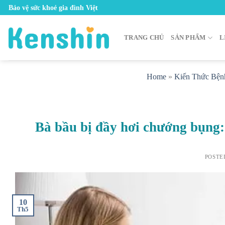
Skip
Bảo vệ sức khoẻ gia đình Việt
to
content
TRANG CHỦ
SẢN PHẨM
L
Home
»
Kiến Thức Bện
Bà bầu bị đầy hơi chướng bụng:
POSTE
10
Th5