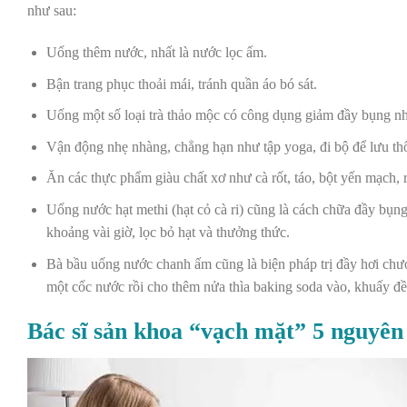
như sau:
Uống thêm nước, nhất là nước lọc ấm.
Bận trang phục thoải mái, tránh quần áo bó sát.
Uống một số loại
trà thảo mộc có công dụng giảm đầy bụng
nh
Vận động nhẹ nhàng, chẳng hạn như tập yoga, đi bộ để lưu thô
Ăn các thực phẩm giàu chất xơ như cà rốt, táo, bột yến mạch, r
Uống nước hạt methi (hạt cỏ cà ri) cũng là cách chữa đầy bụn
khoảng vài giờ, lọc bỏ hạt và thưởng thức.
Bà bầu uống nước chanh ấm cũng là biện pháp trị đầy hơi chư
một cốc nước rồi cho thêm nửa thìa baking soda vào, khuấy đề
Bác sĩ sản khoa “vạch mặt” 5 nguyên