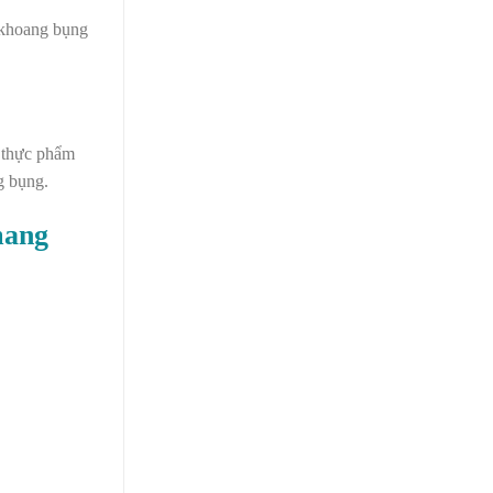
n khoang bụng
u thực phẩm
g bụng.
mang