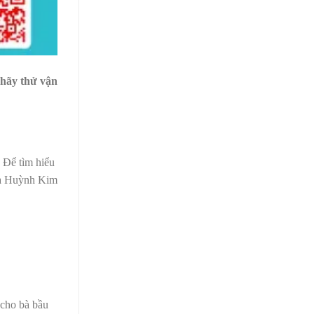
 hãy thử vận
. Để tìm hiểu
hoa Huỳnh Kim
 cho bà bầu