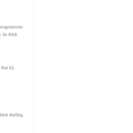
 progesterone
ức ăn được
thai kỳ
.
bình thường.