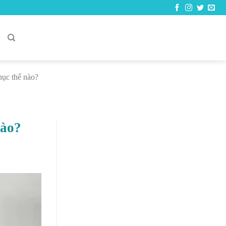
C
hục thế nào?
nào?