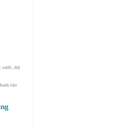
c nước, đợi
chanh vào
ụng