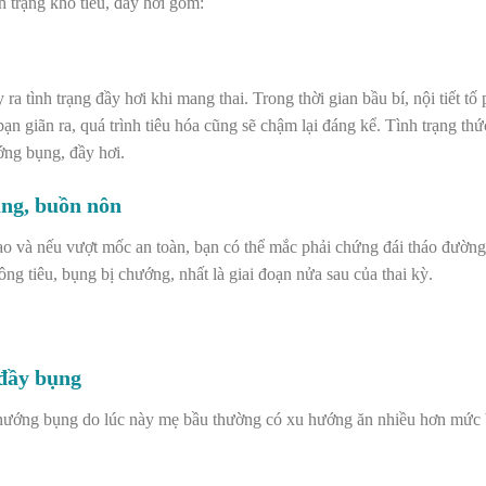
 trạng khó tiêu, đầy hơi gồm:
tình trạng đầy hơi khi mang thai. Trong thời gian bầu bí, nội tiết tố
bạn giãn ra, quá trình tiêu hóa cũng sẽ chậm lại đáng kể. Tình trạng th
ớng bụng, đầy hơi.
ụng, buồn nôn
o và nếu vượt mốc an toàn, bạn có thể mắc phải chứng đái tháo
đường 
ng tiêu, bụng bị chướng, nhất là giai đoạn nửa sau của thai kỳ.
 đầy bụng
 chướng bụng do lúc này mẹ bầu thường có xu hướng ăn nhiều hơn mức 