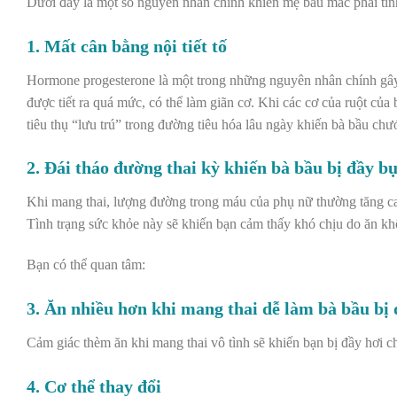
Dưới đây là một số nguyên nhân chính khiến mẹ bầu mắc phải tình
1. Mất cân bằng nội tiết tố
Hormone progesterone là một trong những nguyên nhân chính gây ra 
được tiết ra quá mức, có thể làm giãn cơ. Khi các cơ của ruột của 
tiêu thụ “lưu trú” trong đường tiêu hóa lâu ngày khiến bà bầu chư
2. Đái tháo đường thai kỳ khiến bà bầu bị đầy b
Khi mang thai, lượng đường trong máu của phụ nữ thường tăng ca
Tình trạng sức khỏe này sẽ khiến bạn cảm thấy khó chịu do ăn khô
Bạn có thể quan tâm:
3. Ăn nhiều hơn khi mang thai dễ làm bà bầu bị
Cảm giác thèm ăn khi mang thai vô tình sẽ khiến bạn bị đầy hơi
4. Cơ thể thay đổi