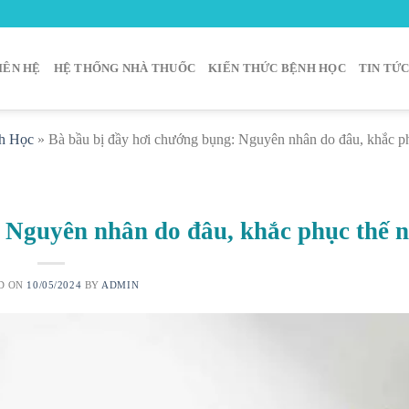
IÊN HỆ
HỆ THỐNG NHÀ THUỐC
KIẾN THỨC BỆNH HỌC
TIN TỨ
h Học
»
Bà bầu bị đầy hơi chướng bụng: Nguyên nhân do đâu, khắc p
 Nguyên nhân do đâu, khắc phục thế 
D ON
10/05/2024
BY
ADMIN