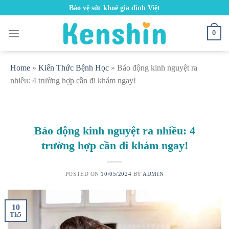
Skip
Bảo vệ sức khoẻ gia đình Việt
to
content
0
Home
»
Kiến Thức Bệnh Học
»
Báo động kinh nguyệt ra
nhiều: 4 trường hợp cần đi khám ngay!
Báo động kinh nguyệt ra nhiều: 4
trường hợp cần đi khám ngay!
POSTED ON
10/05/2024
BY
ADMIN
10
Th5