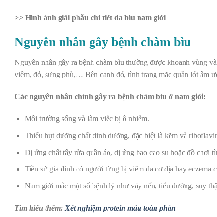
>>
Hình ảnh giải phẫu chi tiết da bìu nam giới
Nguyên nhân gây bệnh chàm bìu
Nguyên nhân gây ra bệnh chàm bìu thường được khoanh vùng vào 
viêm, đỏ, sưng phù,… Bên cạnh đó, tình trạng mặc quần lót ẩm ư
Các nguyên nhân chính gây ra bệnh chàm bìu ở nam giới:
Môi trường sống và làm việc bị ô nhiễm.
Thiếu hụt dưỡng chất dinh dưỡng, đặc biệt là kẽm và riboflavi
Dị ứng chất tẩy rửa quần áo, dị ứng bao cao su hoặc đồ chơi tì
Tiền sử gia đình có người từng bị viêm da cơ địa hay eczema c
Nam giới mắc một số bệnh lý như vảy nến, tiểu đường, suy th
Tìm hiểu thêm:
Xét nghiệm protein máu toàn phần