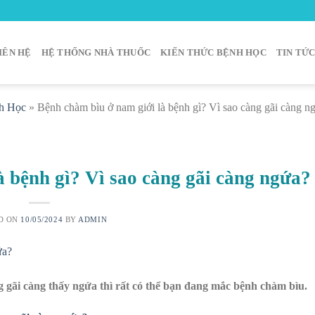
IÊN HỆ
HỆ THỐNG NHÀ THUỐC
KIẾN THỨC BỆNH HỌC
TIN TỨ
h Học
»
Bệnh chàm bìu ở nam giới là bệnh gì? Vì sao càng gãi càng n
à bệnh gì? Vì sao càng gãi càng ngứa?
D ON
10/05/2024
BY
ADMIN
gãi càng thấy ngứa thì rất có thể bạn đang mắc bệnh chàm bìu.