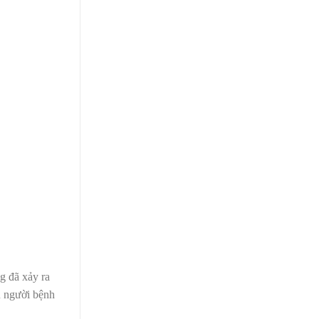
g đã xảy ra
ếu người bệnh