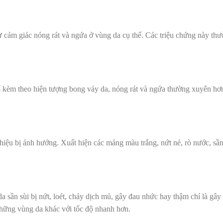
 cảm giác nóng rát và ngứa ở vùng da cụ thể. Các triệu chứng này thư
 kèm theo hiện tượng bong vảy da, nóng rát và ngứa thường xuyên hơn
iệu bị ảnh hưởng. Xuất hiện các mảng màu trắng, nứt nẻ, rò nước, sần 
a sần sùi bị nứt, loét, chảy dịch mủ, gây đau nhức hay thậm chí là gây
những vùng da khác với tốc độ nhanh hơn.