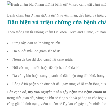
Bệnh chàm bìu ở nam giới là gì? Nguyên nhân, dấu hiệu và triệu
Dấu hiệu và triệu chứng của bệnh ch
Theo thông tin từ
Phòng khám Đa khoa Cleveland Clinic
, khi na
Sưng tấy, đau nhức vùng da bìu.
Da bị đổi màu do giảm sắc tố da.
Ngứa da bìu dữ dội, càng gãi càng ngứa.
Nổi các mụn nước hoặc tiết dịch, mủ ở da bìu.
Da vùng bìu hoặc xung quanh có dấu hiệu ửng đỏ, khô, bong v
Lông ở bộ phận sinh dục bắt đầu gãy rụng và lỗ chân lông bị 
Bên cạnh đó,
tùy vào nguyên nhân gây bệnh mà bệnh chàm bìu
trong thời gian dài, vùng da bìu sẽ tăng sinh và phóng ra các hoạ
càng gãi thì tình trạng viêm nhiễm sẽ lây lan và gây ngứa nhiều h