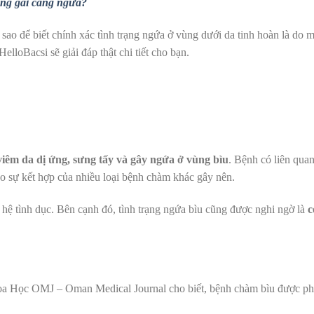
àng gãi càng ngứa?
ao để biết chính xác tình trạng ngứa ở vùng dưới da tinh hoàn là do 
elloBacsi sẽ giải đáp thật chi tiết cho bạn.
iêm da dị ứng, sưng tấy và gây ngứa ở vùng bìu
. Bệnh có liên quan
 do sự kết hợp của nhiều loại bệnh chàm khác gây nên.
hệ tình dục. Bên cạnh đó, tình trạng ngứa bìu cũng được nghi ngờ là
c
oa Học OMJ – Oman Medical Journal
cho biết, bệnh chàm bìu được ph