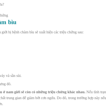
 chứng
àm bìu
m giới bị bệnh chàm bìu sẽ xuất hiện các triệu chứng sau:
ảy và sần sùi.
sưng đỏ.
 ở nam giới sẽ còn có những triệu chứng khác nhau.
Nếu tình trạn
t chất trung gian để giảm bớt cơn ngứa. Do đó, trong trường hợp này n
ơn.