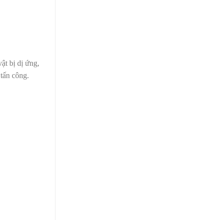
t bị dị ứng,
 tấn công.