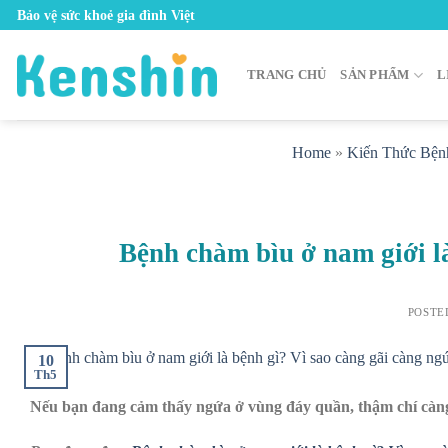
Skip
Bảo vệ sức khoẻ gia đình Việt
to
content
TRANG CHỦ
SẢN PHẨM
L
Home
»
Kiến Thức Bện
Bệnh chàm bìu ở nam giới l
POSTE
10
Th5
Nếu bạn đang cảm thấy ngứa ở vùng đáy quần, thậm chí càng 