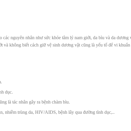
các nguyên nhân như sức khỏe tâm lý nam giới, da bìu và da dương vậ
ớt và không biết
cách giữ vệ sinh dương vật
cũng là yếu tố để vi khuẩn
n.
nh dục.
ũng là tác nhân gây ra bệnh chàm bìu.
ận, nhiễm trùng da, HIV/AIDS, bệnh lây qua đường tình dục,..