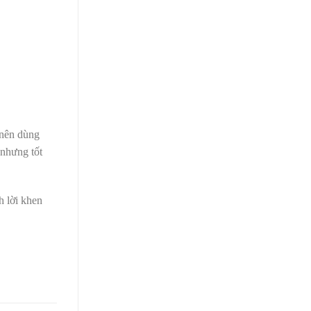
 nên dùng
 nhưng tốt
h lời khen