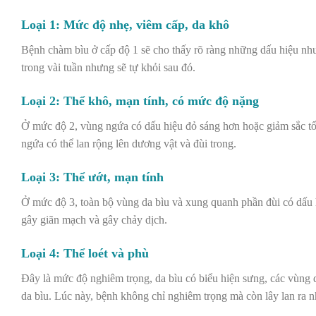
Loại 1: Mức độ nhẹ, viêm cấp, da khô
Bệnh chàm bìu ở cấp độ 1 sẽ cho thấy rõ ràng những dấu hiệu như
trong vài tuần nhưng sẽ tự khỏi sau đó.
Loại 2: Thể khô, mạn tính, có mức độ nặng
Ở mức độ 2, vùng ngứa có dấu hiệu đỏ sáng hơn hoặc giảm sắc tố
ngứa có thể lan rộng lên dương vật và đùi trong.
Loại 3: Thể ướt, mạn tính
Ở mức độ 3, toàn bộ vùng da bìu và xung quanh phần đùi có dấu h
gây giãn mạch và gây chảy dịch.
Loại 4: Thể loét và phù
Đây là mức độ nghiêm trọng, da bìu có biểu hiện sưng, các vùng d
da bìu. Lúc này, bệnh không chỉ nghiêm trọng mà còn lây lan ra 