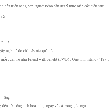
h tiến triển nặng hơn, người bệnh cần lưu ý thực hiện các điều sau:
tốt.
ứt hơn.
ây ngứa là do chất tẩy rửa quần áo.
ác mối quan hệ như
Friend with benefit (FWB)
,
One night stand (419)
,
n rộng.
 đến đời sống sinh hoạt hằng ngày và cả trong giấc ngủ.