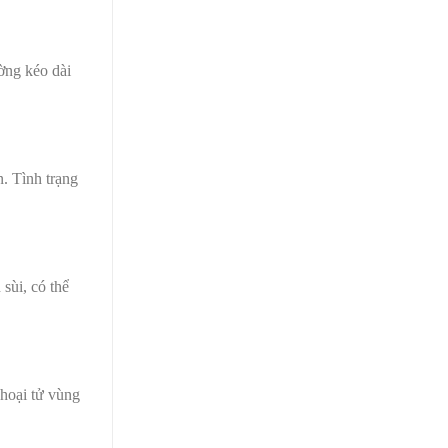
ờng kéo dài
. Tình trạng
sùi, có thể
 hoại tử vùng