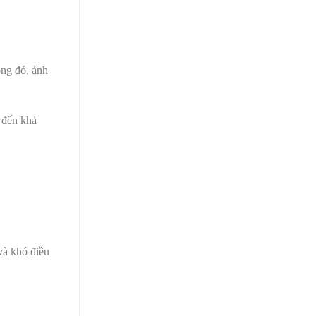
ong đó, ảnh
 đến khả
và khó điều