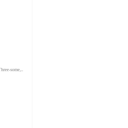
Three-some
,..