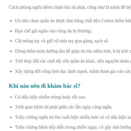
Cách phòng ngừa bệnh chàm bìu tái phát, cũng như là tránh để bện
Ưu tiên chọn quần áo được làm bằng chất liệu Cotton thấm hút 
Hạn chế gãi ngứa vào vùng da bị thương.
Cắt móng tay và giữ vệ sinh tay gọn gàng, sạch sẽ.
Dùng thêm kem dưỡng ẩm để giúp da bìu mềm hơn, ít bị khô n
Thử thay đổi các chất tẩy rửa quần áo khác, nếu nguyên nhân g
Xây dựng đời sống tình dục lành mạnh, tránh tham gia vào c
Khi nào nên đi khám bác sĩ?
Có dấu hiệu nhiễm trùng hoặc sốt cao.
Thời gian bệnh tái phát giữa các lần ngày càng ngắn.
Triệu chứng ngứa da bìu xuất hiện nhiều hơn và có dấu hiệu la
Triệu chứng bệnh tiếp diễn trong nhiều ngày, có gây ảnh hưởng