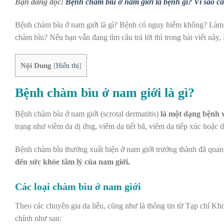
Bạn đang đọc:
Bệnh chàm bìu ở nam giới là bệnh gì? Vì sao c
Bệnh chàm bìu ở nam giới là gì? Bệnh có nguy hiểm không? Làm s
chàm bìu? Nếu bạn vẫn đang tìm câu trả lời thì trong bài viết này, H
Nội Dung
[
Hiển thị
]
Bệnh chàm bìu ở nam giới là gì?
Bệnh chàm bìu ở nam giới (scrotal dermatitis)
là
một dạng bệnh v
trạng như viêm da dị ứng, viêm da tiết bã, viêm da tiếp xúc hoặc
Bệnh chàm bìu thường xuất hiện ở nam giới trưởng thành đã quan 
đến sức khỏe tâm lý của nam giới.
Các loại chàm bìu ở nam giới
Theo các chuyên gia da liễu, cũng như là thông tin từ
Tạp chí Kh
chính như sau: