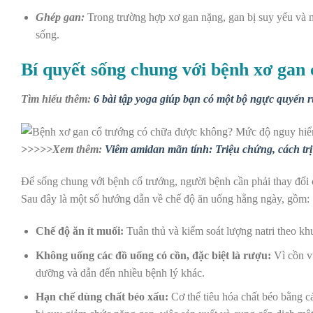
Ghép gan:
Trong trường hợp xơ gan nặng, gan bị suy yếu và m
sống.
Bí quyết sống chung với bệnh xơ gan
Tìm hiểu thêm:
6 bài tập yoga giúp bạn có một bộ ngực quyến 
>>>>>Xem thêm:
Viêm amidan mãn tính: Triệu chứng, cách trị
Để sống chung với bệnh cổ trướng, người bệnh cần phải thay đổi c
Sau đây là một số hướng dẫn về chế độ ăn uống hằng ngày, gồm:
Chế độ ăn ít muối:
Tuân thủ và kiểm soát lượng natri theo kh
Không uống các đồ uống có cồn, đặc biệt là rượu:
Vì cồn vừ
dưỡng và dẫn đến nhiều bệnh lý khác.
Hạn chế dùng chất béo xấu:
Cơ thể tiêu hóa chất béo bằng c