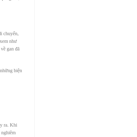
di chuyển,
c xem như
a về gan đã
 những biện
y ra. Khi
n nghiêm