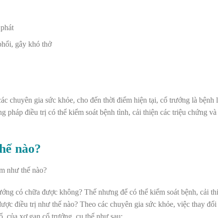
 phát
hổi, gây khó thở
 chuyên gia sức khỏe, cho đến thời điểm hiện tại, cổ trướng là bệnh 
g pháp điều trị có thể kiểm soát bệnh tình, cải thiện các triệu chứng v
thế nào?
ướng có chữa được không? Thế nhưng để có thể kiểm soát bệnh, cải thi
ược điều trị như thế nào?
Theo các chuyên gia sức khỏe, việc thay đổi
hổ của xơ gan cổ trướng, cụ thể như sau: