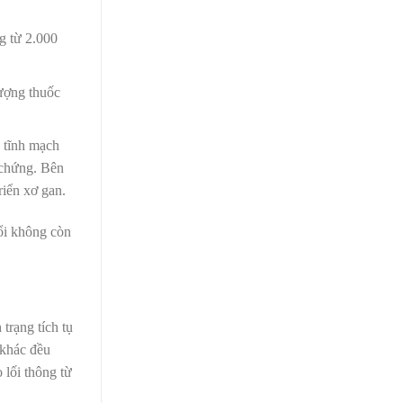
g từ 2.000
lượng thuốc
 tĩnh mạch
 chứng. Bên
riển xơ gan.
đổi không còn
 trạng tích tụ
 khác đều
 lối thông từ