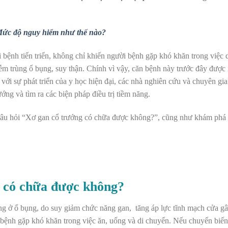
Mức độ nguy hiểm như thế nào?
bệnh tiến triển, không chỉ khiến người bệnh gặp khó khăn trong việc 
ễm trùng ổ bụng, suy thận. Chính vì vậy, căn bệnh này trước đây đượ
 với sự phát triển của y học hiện đại, các nhà nghiên cứu và chuyên gi
ướng và tìm ra các biện pháp điều trị tiềm năng.
câu hỏi “Xơ gan cổ trướng có chữa được không?”, cũng như khám phá
g có chữa được không?
rống ở ổ bụng, do suy giảm chức năng gan, tăng áp lực tĩnh mạch cửa gâ
 bệnh gặp khó khăn trong việc ăn, uống và di chuyển. Nếu chuyển biế