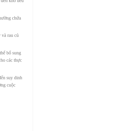
 đến khó tiêu
thường chứa
 và rau củ
thể bổ sung
cho các thực
đến suy dinh
ợng cuộc