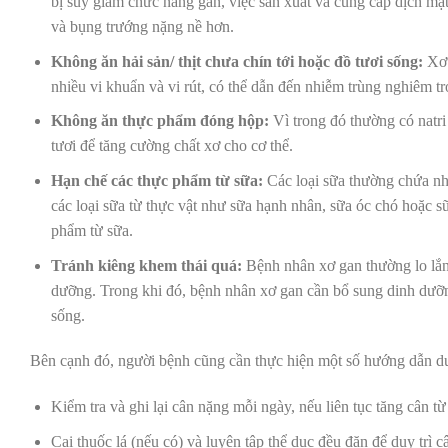
bị suy giảm chức năng gan, việc sản xuất và cung cấp dịch mật
và bụng trướng nặng nề hơn.
Không ăn hải sản/ thịt chưa chín tới hoặc đồ tươi sống:
Xơ 
nhiều vi khuẩn và vi rút, có thể dẫn đến nhiễm trùng nghiêm tr
Không ăn thực phẩm đóng hộp:
Vì trong đó thường có natri
tươi để tăng cường chất xơ cho cơ thể.
Hạn chế các thực phẩm từ sữa:
Các loại sữa thường chứa nhi
các loại sữa từ thực vật như sữa hạnh nhân, sữa óc chó hoặc s
phẩm từ sữa.
Tránh kiêng khem thái quá:
Bệnh nhân xơ gan thường lo lắn
dưỡng. Trong khi đó, bệnh nhân xơ gan cần bổ sung dinh dưỡn
sống.
Bên cạnh đó, người bệnh cũng cần thực hiện một số hướng dẫn dư
Kiểm tra và ghi lại cân nặng mỗi ngày, nếu liên tục tăng cân từ 
Cai thuốc lá (nếu có) và luyện tập thể dục đều đặn để duy trì 