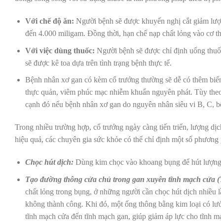
Với chế độ ăn:
Người bệnh sẽ được khuyến nghị cắt giảm lượn
đến 4.000 miligam. Đồng thời, hạn chế nạp chất lỏng vào cơ 
Với việc dùng thuốc:
Người bệnh sẽ được chỉ định uống thuốc 
sẽ được kê toa dựa trên tình trạng bệnh thực tế.
Bệnh nhân xơ gan có kèm cổ trướng thường sẽ dễ có thêm biến 
thực quản, viêm phúc mạc nhiễm khuẩn nguyên phát. Tùy theo t
cạnh đó nếu bệnh nhân xơ gan do nguyên nhân siêu vi B, C, bện
Trong nhiều trường hợp, cổ trướng ngày càng tiến triển, lượng dị
hiệu quả, các chuyên gia sức khỏe có thể chỉ định một số phươn
Chọc hút dịch:
Dùng kim chọc vào khoang bụng để hút lượng l
Tạo đường thông cửa chủ trong gan xuyên tĩnh mạch cửa (
chất lỏng trong bụng, ở những người cần chọc hút dịch nhiều
không thành công. Khi đó, một ống thông bằng kim loại có lướ
tĩnh mạch cửa đến tĩnh mạch gan, giúp giảm áp lực cho tĩnh mạ