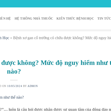
IÊN HỆ
HỆ THỐNG NHÀ THUỐC
KIẾN THỨC BỆNH HỌC
TIN TỨ
h Học
»
Bệnh xơ gan cổ trướng có chữa được không? Mức độ nguy hi
a được không? Mức độ nguy hiểm như 
nào?
D ON
10/05/2024
BY
ADMIN
?”… luôn là câu hỏi được nhận được sự quan tâm của đông đảo m