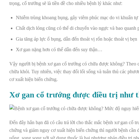
trọng, cổ trướng sẽ là tiền đề cho nhiều bệnh lý khác như:
Nhiễm trùng khoang bụng, gây viêm phúc mạc do vi khuẩn tự
Chất dịch lỏng cũng có thể di chuyển vào ngực và bao quanh p
Gia tăng áp lực ổ bụng, dẫn đến thoát vị rốn hoặc thoát vị bẹn
Xơ gan nặng hơn có thể dẫn đến suy thận…
Vậy người bị bệnh xơ gan cổ trướng có chữa được không? Theo các
chữa khỏi. Tuy nhiên, việc thay đổi lối sống và tuân thủ các phươn
cơ xuất hiện biến chứng.
Xơ gan cổ trướng được điều trị như 
Đến đây hẳn bạn đã có câu trả lời cho thắc mắc bệnh xơ gan cổ tr
chứng và giảm nguy cơ xuất hiện biến chứng thì người bệnh cần đ
uống, song song với sử dụng thuốc là hai phương pháp điều trị p