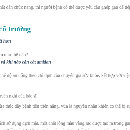
ất dần chức năng, thì người bệnh có thể được yêu cầu ghép gan để tiế
 cổ trướng
rũ hơn
 và khi nào cần cắt amidan
hế độ ăn uống theo chỉ định của chuyên gia sức khỏe, kết hợp với việ
uyến nghị của bác sĩ.
a thúc đẩy bệnh tiến triển nặng, vừa là nguyên nhân khiến cơ thể bị s
ách sử dụng dịch mật, một chất lỏng màu vàng lục được tạo ra trong g