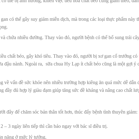
 có thể bị ảnh hưởng, khiến việc tiêu hóa chất béo cũng giảm theo, dẫn
gan có thể gây suy giảm miễn dịch, mà trong các loại thực phẩm này 
ọng.
 và chứa nhiều đường. Thay vào đó, người bệnh có thể bổ sung trái cây
ều chất béo, gây khó tiêu. Thay vào đó, người bị xơ gan cổ trướng có 
ữa đậu nành. Ngoài ra, sữa chua Hy Lạp ít chất béo cũng là một gợi ý 
g về vấn đề sức khỏe nên nhiều trường hợp kiêng ăn quá mức dễ dẫn 
g đầy đủ hợp lý giàu đạm giúp tăng sức đề kháng và nâng cao chất lư
ới đây để chăm sóc bản thân tốt hơn, thúc đẩy bệnh tình thuyên giảm:
2 – 3 ngày liên tiếp thì cần báo ngay với bác sĩ điều trị.
cân nặng ở mức lý tưởng.