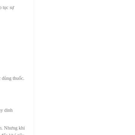
p tục sự
c dùng thuốc.
uy dinh
an. Nhưng khi