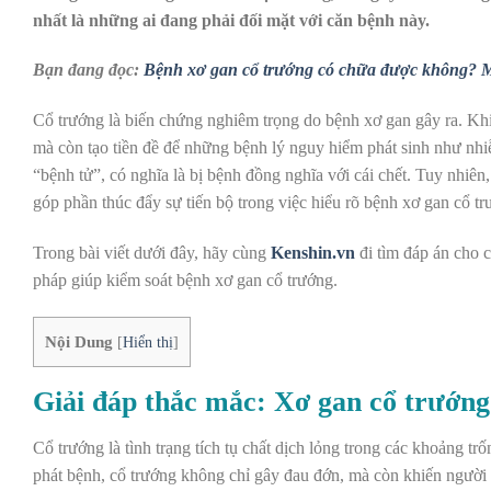
nhất là những ai đang phải đối mặt với căn bệnh này.
Bạn đang đọc:
Bệnh xơ gan cổ trướng có chữa được không? 
Cổ trướng là biến chứng nghiêm trọng do bệnh xơ gan gây ra. Khi 
mà còn tạo tiền đề để những bệnh lý nguy hiểm phát sinh như nhi
“bệnh tử”, có nghĩa là bị bệnh đồng nghĩa với cái chết. Tuy nhiên,
góp phần thúc đẩy sự tiến bộ trong việc hiểu rõ bệnh xơ gan cổ tr
Trong bài viết dưới đây, hãy cùng
Kenshin.vn
đi tìm đáp án cho 
pháp giúp kiểm soát bệnh xơ gan cổ trướng.
Nội Dung
[
Hiển thị
]
Giải đáp thắc mắc: Xơ gan cổ trướn
Cổ trướng là tình trạng tích tụ chất dịch lỏng trong các khoảng t
phát bệnh, cổ trướng không chỉ gây đau đớn, mà còn khiến người