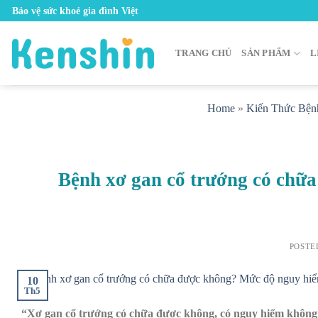
Skip
Bảo vệ sức khoẻ gia đình Việt
to
content
TRANG CHỦ
SẢN PHẨM
L
Home
»
Kiến Thức Bện
Bệnh xơ gan cổ trướng có chữ
POSTE
10
Th5
“Xơ gan cổ trướng có chữa được không, có nguy hiểm không