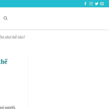
C
ểm như thế nào?
thế
ọi người,