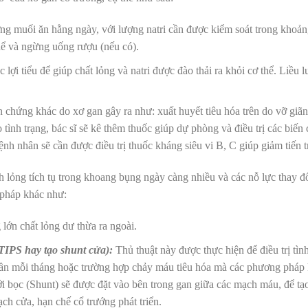
g muối ăn hằng ngày, với lượng natri cần được kiểm soát trong khoản
thể và ngừng uống rượu (nếu có).
lợi tiểu để giúp chất lỏng và natri được đào thải ra khỏi cơ thể. Liều 
chứng khác do xơ gan gây ra như: xuất huyết tiêu hóa trên do vỡ giãn
ình trạng, bác sĩ sẽ kê thêm thuốc giúp dự phòng và điều trị các biến
h nhân sẽ cần được điều trị thuốc kháng siêu vi B, C giúp giảm tiến t
ch lỏng tích tụ trong khoang bụng ngày càng nhiều và các nỗ lực thay 
g pháp khác như:
ớn chất lỏng dư thừa ra ngoài.
TIPS hay tạo shunt cửa):
Thủ thuật này được thực hiện để điều trị tình
 lần mỗi tháng hoặc trường hợp chảy máu tiêu hóa mà các phương pháp
i bọc (Shunt) sẽ được đặt vào bên trong gan giữa các mạch máu, để tạo
ch cửa, hạn chế cổ trướng phát triển.