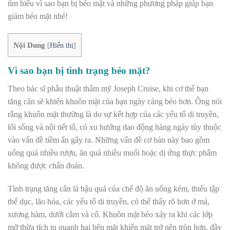
tìm hiểu vì sao bạn bị béo mặt và những phương pháp giúp bạn
giảm béo mặt nhé!
Nội Dung
[
Hiển thị
]
Vì sao bạn bị tình trạng béo mặt?
Theo bác sĩ phẫu thuật thẩm mỹ Joseph Cruise, khi cơ thể bạn
tăng cân sẽ khiến khuôn mặt của bạn ngày càng béo hơn. Ông nói
rằng khuôn mặt thường là do sự kết hợp của các yếu tố di truyền,
lối sống và nội tiết tố, có xu hướng dao động hàng ngày tùy thuộc
vào vấn đề tiềm ẩn gây ra. Những vấn đề cơ bản này bao gồm
uống quá nhiều rượu, ăn quá nhiều muối hoặc dị ứng thực phẩm
không được chẩn đoán.
Tình trạng tăng cân là hậu quả của chế độ ăn uống kém, thiếu tập
thể dục, lão hóa, các yếu tố di truyền, có thể thấy rõ hơn ở má,
xương hàm, dưới cằm và cổ. Khuôn mặt béo xảy ra khi các lớp
mỡ thừa tích tụ quanh hai bên mặt khiến mặt trở nên tròn hơn, đầy