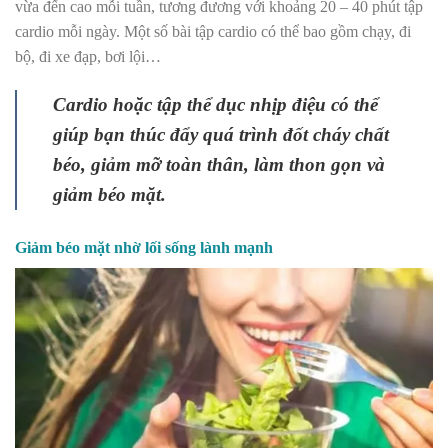
vừa đến cao mỗi tuần, tương đương với khoảng 20 – 40 phút tập
cardio mỗi ngày. Một số bài tập cardio có thể bao gồm chạy, đi
bộ, đi xe đạp, bơi lội…
Cardio hoặc tập thể dục nhịp điệu có thể
giúp bạn thúc đẩy quá trình đốt cháy chất
béo, giảm mỡ toàn thân, làm thon gọn và
giảm béo mặt.
Giảm béo mặt nhờ lối sống lành mạnh