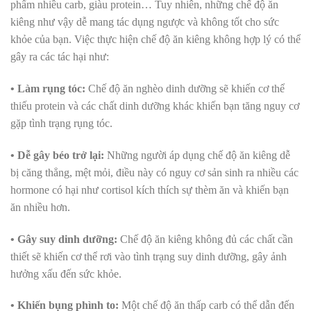
phẩm nhiều carb, giàu protein… Tuy nhiên, những chế độ ăn
kiêng như vậy dễ mang tác dụng ngược và không tốt cho sức
khỏe của bạn. Việc thực hiện chế độ ăn kiêng không hợp lý có thể
gây ra các tác hại như:
• Làm rụng tóc:
Chế độ ăn nghèo dinh dưỡng sẽ khiến cơ thể
thiếu protein và các chất dinh dưỡng khác khiến bạn tăng nguy cơ
gặp tình trạng rụng tóc.
• Dễ gây béo trở lại:
Những người áp dụng chế độ ăn kiêng dễ
bị căng thẳng, mệt mỏi, điều này có nguy cơ sản sinh ra nhiều các
hormone có hại như cortisol kích thích sự thèm ăn và khiến bạn
ăn nhiều hơn.
• Gây suy dinh dưỡng:
Chế độ ăn kiêng không đủ các chất cần
thiết sẽ khiến cơ thể rơi vào tình trạng suy dinh dưỡng, gây ảnh
hưởng xấu đến sức khỏe.
• Khiến bụng phình to:
Một chế độ ăn thấp carb có thể dẫn đến