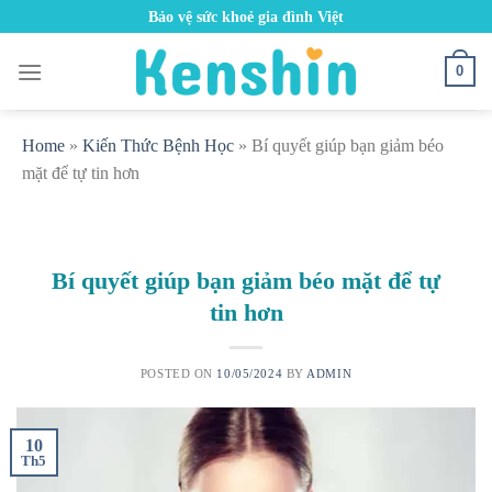
Skip
Bảo vệ sức khoẻ gia đình Việt
to
content
0
Home
»
Kiến Thức Bệnh Học
»
Bí quyết giúp bạn giảm béo
mặt để tự tin hơn
Bí quyết giúp bạn giảm béo mặt để tự
tin hơn
POSTED ON
10/05/2024
BY
ADMIN
10
Th5