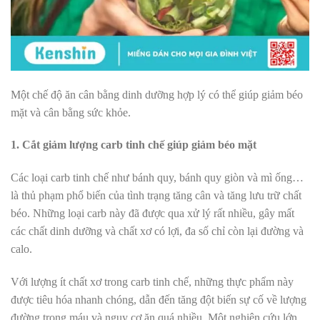
Một chế độ ăn cân bằng dinh dưỡng hợp lý có thể giúp giảm béo
mặt và cân bằng sức khỏe.
1. Cắt giảm lượng carb tinh chế giúp giảm béo mặt
Các loại carb tinh chế như bánh quy, bánh quy giòn và mì ống…
là thủ phạm phổ biến của tình trạng tăng cân và tăng lưu trữ chất
béo. Những loại carb này đã được qua xử lý rất nhiều, gây mất
các chất dinh dưỡng và chất xơ có lợi, đa số chỉ còn lại đường và
calo.
Với lượng ít chất xơ trong carb tinh chế, những thực phẩm này
được tiêu hóa nhanh chóng, dẫn đến tăng đột biến sự cố về lượng
đường trong máu và nguy cơ ăn quá nhiều. Một nghiên cứu lớn