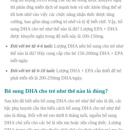
thì phản ứng miễn dịch sẽ mạnh hơn và sức khỏe tổng thể sẽ
tốt hơn nhờ vào việc các chức năng nhận thức được tăng
cường, bao gồm tăng cường trí nhớ và tỷ lệ biết chữ. Vậy, bổ
sung DHA cho trẻ như thế nào là đủ? Lượng EPA + DHA
được khuyến nghị trong độ tuổi này là 100-150mg.
Đối với trẻ từ 4-6 tuổi:
Lượng DHA nên bổ sung cho trẻ như
thế nào là đủ? Hãy cung cấp cho bé 150-200mg DHA + EPA
mỗi ngày.
Đối với trẻ từ 6-10 tuổi:
Lượng DHA + EPA cần thiết để trẻ
phát triển tốt là 200-250mg DHA/ngày.
Bổ sung DHA cho trẻ như thế nào là đúng?
Sau khi đã biết nên bổ sung DHA cho trẻ như thế nào là đủ, các
bậc phụ huynh cần tìm hiểu cách bổ sung DHA cho trẻ như thế
nào là đúng. Đối với trẻ em dưới 6 tháng tuổi, nguồn bổ sung
DHA chủ yếu cho các bé là sữa mẹ hoặc sữa công thức. Lượng
DHA trong sữa mẹ phụ thuộc chặt chẽ vào thực phẩm mà mẹ ăn