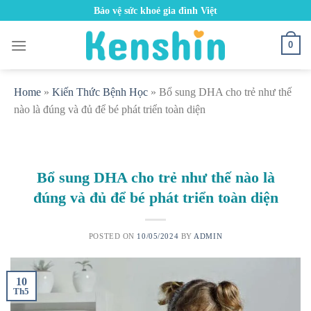
Skip
Bảo vệ sức khoẻ gia đình Việt
to
content
0
Home
»
Kiến Thức Bệnh Học
»
Bổ sung DHA cho trẻ như thế
nào là đúng và đủ để bé phát triển toàn diện
Bổ sung DHA cho trẻ như thế nào là
đúng và đủ để bé phát triển toàn diện
POSTED ON
10/05/2024
BY
ADMIN
10
Th5