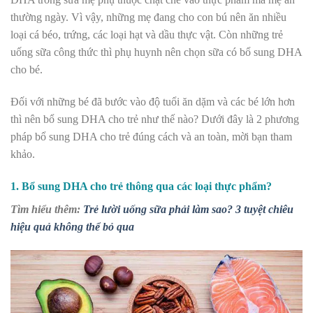
thường ngày. Vì vậy, những mẹ đang cho con bú nên ăn nhiều
loại cá béo, trứng, các loại hạt và dầu thực vật. Còn những trẻ
uống sữa công thức thì phụ huynh nên chọn sữa có bổ sung DHA
cho bé.
Đối với những bé đã bước vào độ tuổi ăn dặm và các bé lớn hơn
thì nên bổ sung DHA cho trẻ như thế nào? Dưới đây là 2 phương
pháp bổ sung DHA cho trẻ đúng cách và an toàn, mời bạn tham
khảo.
1. Bổ sung DHA cho trẻ thông qua các loại thực phẩm?
Tìm hiểu thêm:
Trẻ lười uống sữa phải làm sao? 3 tuyệt chiêu
hiệu quả không thể bỏ qua