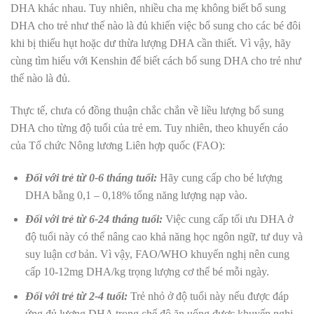
DHA khác nhau. Tuy nhiên, nhiều cha mẹ không biết bổ sung
DHA cho trẻ như thế nào là đủ khiến việc bổ sung cho các bé đôi
khi bị thiếu hụt hoặc dư thừa lượng DHA cần thiết. Vì vậy, hãy
cùng tìm hiểu với Kenshin để biết cách bổ sung DHA cho trẻ như
thế nào là đủ.
Thực tế, chưa có đồng thuận chắc chắn về liều lượng bổ sung
DHA cho từng độ tuổi của trẻ em. Tuy nhiên, theo khuyến cáo
của Tổ chức Nông lương Liên hợp quốc (FAO):
Đối với trẻ từ 0-6 tháng tuổi:
Hãy cung cấp cho bé lượng
DHA bằng 0,1 – 0,18% tổng năng lượng nạp vào.
Đối với trẻ từ 6-24 tháng tuổi:
Việc cung cấp tối ưu DHA ở
độ tuổi này có thể nâng cao khả năng học ngôn ngữ, tư duy và
suy luận cơ bản. Vì vậy, FAO/WHO khuyến nghị nên cung
cấp 10-12mg DHA/kg trọng lượng cơ thể bé mỗi ngày.
Đối với trẻ từ 2-4 tuổi:
Trẻ nhỏ ở độ tuổi này nếu được đáp
ứng đủ lượng DHA trong chế độ ăn uống được khuyến nghị