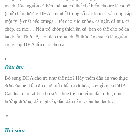
mạch. Các nguồn cá béo mà bạn có thể chế biến cho trẻ là cá hồi
(chứa hàm lượng DHA cao nhất trong số các loại cá và cung cấp
một tỷ lệ chất béo omega-3 tốt cho sức khỏe), cá ngừ, cá thu, cá
chép, cá mòi… Nếu trẻ không thích ăn cá, bạn có thể cho bé ăn
tảo biển. Thực tế, tảo biển trong chuỗi thức ăn của cá là nguồn
cung cấp DHA dồi dào cho cá.
Dầu ăn:
Bổ sung DHA cho trẻ như thế nào? Hãy thêm dầu ăn vào thực
đơn của bé. Dầu ăn chứa rất nhiều axit béo, bao gồm cả DHA.
Các loại dầu rất tốt cho sức khỏe trẻ bao gồm dầu ô liu, dầu
hướng dương, dầu hạt cải, dầu đậu nành, dầu hạt lanh…
Hải sản: