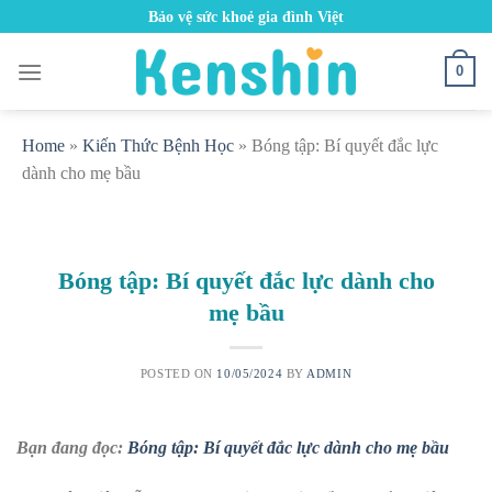
Skip
Bảo vệ sức khoẻ gia đình Việt
to
content
0
Home
»
Kiến Thức Bệnh Học
»
Bóng tập: Bí quyết đắc lực
dành cho mẹ bầu
Bóng tập: Bí quyết đắc lực dành cho
mẹ bầu
POSTED ON
10/05/2024
BY
ADMIN
Bạn đang đọc:
Bóng tập: Bí quyết đắc lực dành cho mẹ bầu