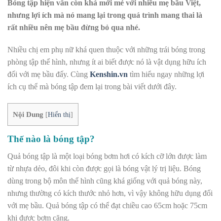
Bóng tập hiện vẫn còn khá mới mẻ với nhiều mẹ bầu Việt,
nhưng lợi ích mà nó mang lại trong quá trình mang thai là
rất nhiều nên mẹ bầu đừng bỏ qua nhé.
Nhiều chị em phụ nữ khá quen thuộc với những trái bóng trong
phòng tập thể hình, nhưng ít ai biết được nó là vật dụng hữu ích
đối với mẹ bầu đấy. Cùng
Kenshin.vn
tìm hiểu ngay những lợi
ích cụ thể mà bóng tập đem lại trong bài viết dưới đây.
Nội Dung
[
Hiển thị
]
Thế nào là bóng tập?
Quả bóng tập là một loại bóng bơm hơi có kích cỡ lớn được làm
từ nhựa dẻo, đôi khi còn được gọi là bóng vật lý trị liệu. Bóng
dùng trong bộ môn thể hình cũng khá giống với quả bóng này,
nhưng thường có kích thước nhỏ hơn, vì vậy không hữu dụng đối
với mẹ bầu. Quả bóng tập có thể đạt chiều cao 65cm hoặc 75cm
khi được bơm căng.