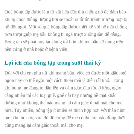
Quả bóng tập được làm từ vật liệu đặc thù chống nổ để đảm bảo
khi bị chọc thủng, lượng hơi sẽ thoát ra từ từ, tránh trường hợp bị
nổ đột ngột. Một số quả bóng tập được thiết kế với bề mặt chống
trơn trượt giúp mẹ bầu không bị ngã trượt xuống sàn dễ dàng.
Bóng tập sẽ phát huy tác dụng tốt hơn khi mẹ bầu sử dụng trên
nền cứng ở nhà hoặc ở bệnh viện.
Lợi ích của bóng tập trong suốt thai kỳ
Đối với chị em phụ nữ khi mang bầu, việc có được một giấc ngủ
ngon hay có thể ngồi một cách thoải mái là điều rất khó. Trong
khi bụng mẹ đang to dần lên và cảm giác đau tức ở lưng ngày
càng nhiều thì các loại ghế, ghế dài hay những bề mặt khác
dường như không thể nào mang lại cảm giác thoải mái cho mẹ
nữa. Tuy nhiên, bóng tập ít nhiều sẽ thích hợp hơn với thân hình
mẹ bầu lúc này, vừa đủ độ cứng để mẹ có thể tựa vào đồng thời
cũng mang lại cảm giác thoải mái cho mẹ.