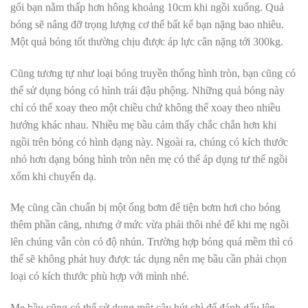
gối bạn nằm thấp hơn hông khoảng 10cm khi ngồi xuống. Quả
bóng sẽ nâng đỡ trọng lượng cơ thể bất kể bạn nặng bao nhiêu.
Một quả bóng tốt thường chịu được áp lực cân nặng tới 300kg.
Cũng tương tự như loại bóng truyền thống hình tròn, bạn cũng có
thể sử dụng bóng có hình trái đậu phộng. Những quả bóng này
chỉ có thể xoay theo một chiều chứ không thể xoay theo nhiều
hướng khác nhau. Nhiều mẹ bầu cảm thấy chắc chắn hơn khi
ngồi trên bóng có hình dạng này. Ngoài ra, chúng có kích thước
nhỏ hơn dạng bóng hình tròn nên mẹ có thể áp dụng tư thế ngồi
xổm khi chuyển dạ.
Mẹ cũng cần chuẩn bị một ống bơm để tiện bơm hơi cho bóng
thêm phần căng, nhưng ở mức vừa phải thôi nhé để khi mẹ ngồi
lên chúng vẫn còn có độ nhún. Trường hợp bóng quá mềm thì có
thể sẽ không phát huy được tác dụng nên mẹ bầu cần phải chọn
loại có kích thước phù hợp với mình nhé.
Mẹ bầu cũng có thể sử dụng một cây bút chì để đánh dấu lên