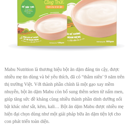
Mabu Nutrition là thương hiệu bột ăn dặm đáng tin cậy, được
nhiều mẹ tin dùng và bé yêu thích, đã có “thâm niên’ 9 năm trên
thị trường Việt. Với thành phần chính là một gạo xay mềm
nhuyễn, bột ăn dặm Mabu còn bổ sung thêm selen từ nấm men,
giúp tăng sức đề kháng cùng nhiều thành phần dinh dưỡng nổi
bật khác như sắt, kẽm, kali… Bột ăn dặm Mabu được nhiều mẹ
hiện đại chọn dùng như một giải pháp bữa ăn dặm tiện lợi cho
con phát triển toàn diện.