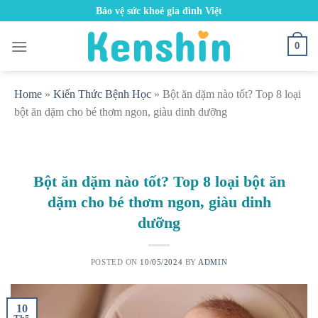
Skip
Bảo vệ sức khoẻ gia đình Việt
to
content
0
Home
»
Kiến Thức Bệnh Học
»
Bột ăn dặm nào tốt? Top 8 loại
bột ăn dặm cho bé thơm ngon, giàu dinh dưỡng
Bột ăn dặm nào tốt? Top 8 loại bột ăn
dặm cho bé thơm ngon, giàu dinh
dưỡng
POSTED ON
10/05/2024
BY
ADMIN
10