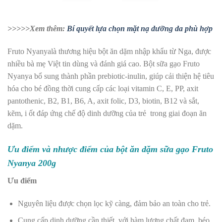
>>>>>Xem thêm:
Bí quyết lựa chọn mặt nạ dưỡng da phù hợp
Fruto Nyanya
là thương hiệu bột ăn dặm nhập khẩu từ Nga, được
nhiều bà mẹ Việt tin dùng và đánh giá cao. Bột sữa gạo Fruto
Nyanya bổ sung thành phần prebiotic-inulin, giúp cải thiện hệ tiêu
hóa cho bé đồng thời cung cấp các loại vitamin C, E,
PP, axit
pantothenic, B2, B1, B6, A, axit folic, D3, biotin, B12 và sắt,
kẽm, i ốt đáp ứng chế độ dinh dưỡng của trẻ trong giai đoạn ăn
dặm.
Ưu điểm và nhược điểm của bột ăn dặm sữa gạo Fruto
Nyanya 200g
Ưu điểm
Nguyên liệu được chọn lọc kỹ càng, đảm bảo an toàn cho trẻ.
Cung cấp dinh dưỡng cần thiết, với hàm lượng chất đạm, béo,