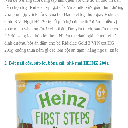
Nếu bé 6 tháng tuổi đang tập làm quen với chế độ ăn đặc thì bạn
nên chọn loại Ridielac vị ngọt của Vinamilk, vừa giàu dinh dưỡng
vừa phù hợp với khẩu vị của bé. Đặc biệt loại hộp giấy Ridielac
Gold 3 Vị Ngọt HG 200g rất phù hợp để bé thử được nhiều vị
khác nhau và chọn được vị bột ăn dặm yêu thích, sau đó mẹ có
thể đổi sang loại hộp lớn hơn. Nhiều mẹ đánh giá về mùi vị và
dinh dưỡng, bột ăn dặm cho bé Ridielac Gold 3 Vị Ngọt HG
200g không thua kém gì các loại bột ăn dặm “hàng ngoại’ khác.
2. Bột ngũ cốc, súp lơ, bông cải, phô mai HEINZ 200g