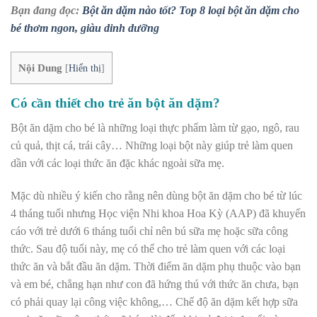
Bạn đang đọc:
Bột ăn dặm nào tốt? Top 8 loại bột ăn dặm cho
bé thơm ngon, giàu dinh dưỡng
Nội Dung
[
Hiển thị
]
Có cần thiết cho trẻ ăn bột ăn dặm?
Bột ăn dặm cho bé là những loại thực phẩm làm từ gạo, ngô, rau
củ quả, thịt cá, trái cây… Những loại bột này giúp trẻ làm quen
dần với các loại thức ăn đặc khác ngoài sữa mẹ.
Mặc dù nhiều ý kiến cho rằng nên dùng bột ăn dặm cho bé từ lúc
4 tháng tuổi nhưng Học viện Nhi khoa Hoa Kỳ (AAP) đã khuyến
cáo với t
rẻ dưới 6 tháng tuổi
chỉ nên bú sữa mẹ hoặc sữa công
thức. Sau độ tuổi này, mẹ có thể cho trẻ làm quen với các loại
thức ăn và bắt đầu ăn dặm. Thời điểm ăn dặm phụ thuộc vào bạn
và em bé, chẳng hạn như con đã hứng thú với thức ăn chưa, bạn
có phải quay lại công việc không,… Chế độ ăn dặm kết hợp sữa