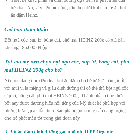
Thiết kế khẩu phần và dinh dưỡng dựa trên sự phát triển của
trẻ châu Âu, vậy nên mẹ cũng cần theo dõi khi cho trẻ ăn bột
ăn dặm Heinz.
Giá bán tham khảo
Bột ngũ cốc, súp lơ, bông cải, phô mai HEINZ 200g có giá bán
khoảng 185.000 đ/hộp.
Tại sao mẹ nên chọn bột ngũ cốc, súp lơ, bông cải, phô
mai HEINZ 200g cho bé?
Nếu mẹ đang tìm kiếm loại bột ăn dặm cho bé từ 6-7 tháng tuổi,
với mùi vị lạ miệng và giàu dinh dưỡng thì có thể thử bột ngũ cốc,
súp lơ, bông cải, phô mai HEINZ 200g. Thành phần công thức
bột này được thương hiệu nổi tiếng của Mỹ thiết kế phù hợp với
những bữa tập ăn đầu tiên. Sản phẩm giúp cung cấp năng lượng
cho trẻ phát triển tốt trong giai đoạn này.
3. Bột ăn dặm dinh dưỡng gạo nhũ nhi HiPP Organic