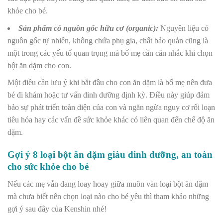
khỏe cho bé.
Sản phẩm có nguồn gốc hữu cơ (organic):
Nguyên liệu có
nguồn gốc tự nhiên, không chứa phụ gia, chất bảo quản cũng là
một trong các yếu tố quan trọng mà bố mẹ cần cân nhắc khi chọn
bột ăn dặm cho con.
Một điều cần lưu ý khi bắt đầu cho con ăn dặm là bố mẹ nên đưa
bé đi khám hoặc tư vấn dinh dưỡng định kỳ. Điều này giúp đảm
bảo sự phát triển toàn diện của con và ngăn ngừa nguy cơ rối loạn
tiêu hóa hay các vấn đề sức khỏe khác có liên quan đến chế độ ăn
dặm.
Gợi ý 8 loại bột ăn dặm giàu dinh dưỡng, an toàn
cho sức khỏe cho bé
Nếu các mẹ vẫn đang loay hoay giữa muôn vàn loại bột ăn dặm
mà chưa biết nên chọn loại nào cho bé yêu thì tham khảo những
gợi ý sau đây của Kenshin nhé!