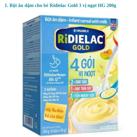
1. Bột ăn dặm cho bé Ridielac Gold 3 vị ngọt HG 200g