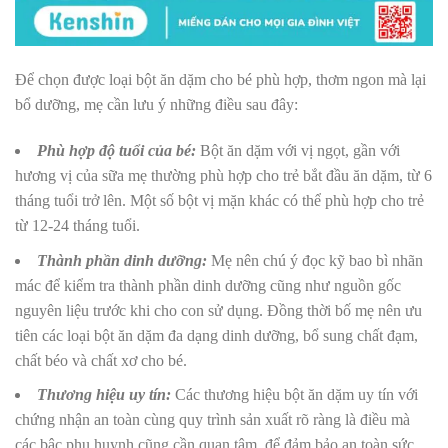
Để chọn được loại bột ăn dặm cho bé phù hợp, thơm ngon mà lại
bổ dưỡng, mẹ cần lưu ý những điều sau đây:
Phù hợp độ tuổi của bé:
Bột ăn dặm với vị ngọt, gần với
hương vị của sữa mẹ thường phù hợp cho trẻ bắt đầu ăn dặm, từ 6
tháng tuổi trở lên. Một số bột vị mặn khác có thể phù hợp cho trẻ
từ 12-24 tháng tuổi.
Thành phần dinh dưỡng:
Mẹ nên chú ý đọc kỹ bao bì nhãn
mác để kiểm tra thành phần dinh dưỡng cũng như nguồn gốc
nguyên liệu trước khi cho con sử dụng. Đồng thời bố mẹ nên ưu
tiên các loại bột ăn dặm đa dạng dinh dưỡng, bổ sung chất đạm,
chất béo và chất xơ cho bé.
Thương hiệu uy tín:
Các thương hiệu bột ăn dặm uy tín với
chứng nhận an toàn cùng quy trình sản xuất rõ ràng là điều mà
các bậc phụ huynh cũng cần quan tâm, để đảm bảo an toàn sức