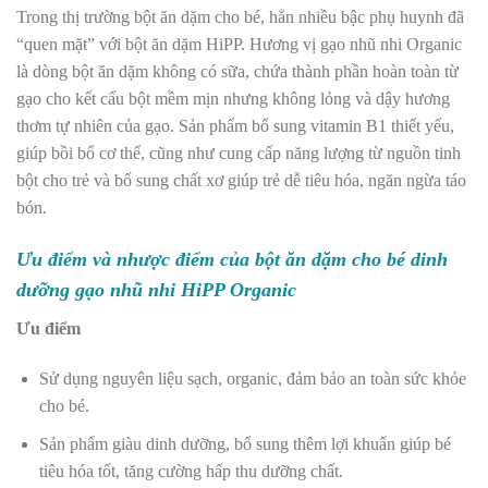
Trong thị trường bột ăn dặm cho bé, hẳn nhiều bậc phụ huynh đã
“quen mặt” với bột ăn dặm HiPP. Hương vị gạo nhũ nhi Organic
là dòng bột ăn dặm không có sữa, chứa thành phần hoàn toàn từ
gạo cho kết cấu bột mềm mịn nhưng không lỏng và dậy hương
thơm tự nhiên của gạo. Sản phẩm bổ sung vitamin B1 thiết yếu,
giúp bồi bổ cơ thể, cũng như cung cấp năng lượng từ nguồn tinh
bột cho trẻ và bổ sung chất xơ giúp trẻ dễ tiêu hóa, ngăn ngừa
táo
bón
.
Ưu điểm và nhược điểm của bột ăn dặm cho bé dinh
dưỡng gạo nhũ nhi HiPP Organic
Ưu điểm
Sử dụng nguyên liệu sạch, organic, đảm bảo an toàn sức khỏe
cho bé.
Sản phẩm giàu dinh dưỡng, bổ sung thêm lợi khuẩn giúp bé
tiêu hóa tốt, tăng cường hấp thu dưỡng chất.