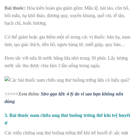
Bài thuốc:
Hóa kiên hoàn gia giảm gồm: Mẫu lệ, hải tảo, côn bố,
bối mẫu, hạ khô thảo, đương quy, xuyên khung, quế chi, tế tân,
bạch chỉ, hoắc hương.
Có thể giảm hoặc gia thêm một số trong các vị thuốc: bán hạ, nam
tinh, tạo giác thích, tiền hồ, ngưu bàng tử, miết giáp, quy bản…
Đem sắc với nửa lít nước bằng lửa nhỏ trong 30 phút.
Lấy lượng
nước sắc thu được chia làm 3 lần uống trong ngày.
>>>>>Xem thêm:
Siro gạo lứt: 4 lý do vì sao bạn không nên
dùng
3. Bài thuốc nam chữa ung thư buồng trứng thể khí trệ huyết
ứ
Các triệu chứng ung thư buồng trứng thể khí trệ huyết ứ: sắc mặt