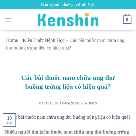
Skip
Bảo vệ sức khoẻ gia đình Việt
to
content
0
Home
»
Kiến Thức Bệnh Học
»
Các bài thuốc nam chữa ung
thư buồng trứng liệu có hiệu quả?
Các bài thuốc nam chữa ung thư
buồng trứng liệu có hiệu quả?
POSTED ON
10/05/2024
BY
ADMIN
10
Th5
Nhiều người tìm kiếm thuốc nam chữa ung thư buồng trứng