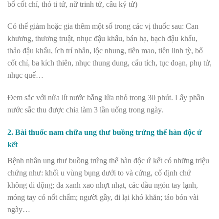
bổ cốt chỉ, thỏ ti tử, nữ trinh tử, câu kỷ tử)
Có thể giảm hoặc gia thêm một số trong các vị thuốc sau: Can
khương, thương truật, nhục đậu khấu, bán hạ, bạch đậu khấu,
thảo đậu khấu, ích trí nhân, lộc nhung, tiên mao, tiên linh tỳ, bổ
cốt chỉ, ba kích thiên, nhục thung dung, cẩu tích, tục đoạn, phụ tử,
nhục quế…
Đem
sắc với
nửa lít nước bằng lửa nhỏ trong 30 phút. Lấy phần
nước sắc thu được chia làm 3 lần uống trong ngày.
2. Bài thuốc nam chữa ung thư buồng trứng thể hàn độc ứ
kết
Bệnh nhân ung thư buồng trứng thể hàn độc ứ kết có những triệu
chứng như: khối u vùng bụng dưới to và cứng, cố định chứ
không di động; da xanh xao nhợt nhạt, các đầu ngón tay lạnh,
móng tay có nốt chẩm; người gầy, đi lại khó khăn; táo bón vài
ngày…