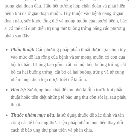
trong giai đoạn đầu. Hầu hết trường hợp chẩn đoán và phát hiện
bệnh khi đã ở giai đoạn muộn. Tùy thuộc vào bệnh đang ở giai
đoạn nào, sức khỏe tổng thể và mong muốn của người bệnh, bác
sĩ có thể chỉ định điều trị ung thư buồng trứng bằng các phương
pháp sau đây:
Phẫu thuật:
Các phương pháp phẫu thuật được lựa chọn tùy
vào mức độ lan rộng của bệnh và sự mong muốn có con của
bệnh nhân. Chúng bao gồm: cắt bỏ một bên buồng trứng, cắt
bỏ cả hai buồng trứng, cắt bỏ cả hai buồng trứng và tử cung
nhằm mục đích loại được triệt để khối u.
Hóa trị:
Sử dụng hóa chất để thu nhỏ khối u trước khi phẫu
thuật hoặc tiêu diệt những tế bào ung thư còn sót lại sau phẫu
thuật.
Thuốc nhắm mục tiêu:
là sử dụng thuốc để xác định và tấn
công các tế bào ung thư. Liệu pháp nhắm mục tiêu thay đổi
cách tế bào ung thư phát triển và phân chia.