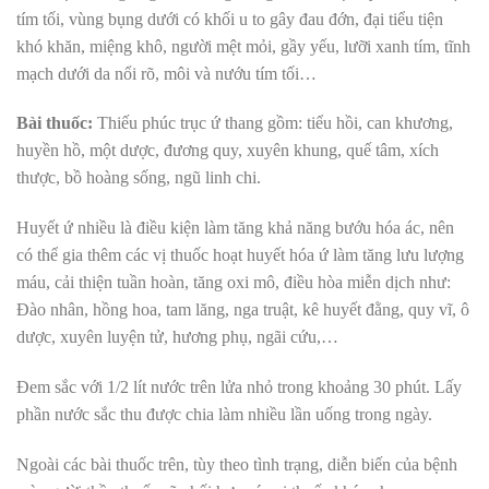
tím tối, vùng bụng dưới có khối u to gây đau đớn, đại tiểu tiện
khó khăn, miệng khô, người mệt mỏi, gầy yếu, lưỡi xanh tím, tĩnh
mạch dưới da nổi rõ, môi và nướu tím tối…
Bài thuốc:
Thiếu phúc trục ứ thang gồm: tiểu hồi, can khương,
huyền hồ, một dược, đương quy, xuyên khung, quế tâm, xích
thược, bồ hoàng sống, ngũ linh chi.
Huyết ứ nhiều là điều kiện làm tăng khả năng bướu hóa ác, nên
có thể gia thêm các vị thuốc hoạt huyết hóa ứ làm tăng lưu lượng
máu, cải thiện tuần hoàn, tăng oxi mô, điều hòa miễn dịch như:
Đào nhân, hồng hoa, tam lăng, nga truật, kê huyết đằng, quy vĩ, ô
dược, xuyên luyện tử, hương phụ, ngãi cứu,…
Đem sắc với 1/2 lít nước
trên lửa nhỏ trong khoảng 30 phút. Lấy
phần nước sắc thu được chia làm nhiều lần uống trong ngày.
Ngoài các bài thuốc trên, tùy theo tình trạng, diễn biến của bệnh