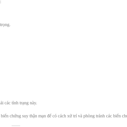
g:
 trọng.
i các tình trạng này.
c biến chứng suy thận mạn để có cách xử trí và phòng tránh các biến c