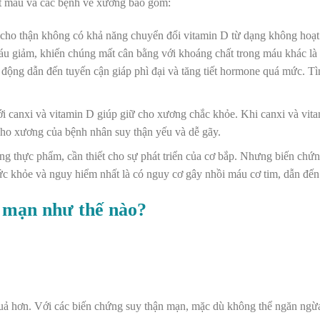
ất máu và các bệnh về xương bao gồm:
cho thận không có khả năng chuyển đổi vitamin D từ dạng không hoạt
u giảm, khiến chúng mất cân bằng với khoáng chất trong máu khác là 
 động dẫn đến tuyến cận giáp phì đại và tăng tiết hormone quá mức. Tì
ới canxi và vitamin D giúp giữ cho xương chắc khỏe. Khi canxi và vit
cho xương của bệnh nhân suy thận yếu và dễ gãy.
ng thực phẩm, cần thiết cho sự phát triển của cơ bắp. Nhưng biến chứ
 sức khỏe và nguy hiểm nhất là có nguy cơ gây nhồi máu cơ tim, dẫn đ
n mạn như thế nào?
quả hơn. Với các biến chứng suy thận mạn, mặc dù không thể ngăn ngừ