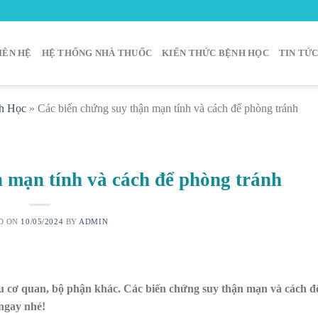
IÊN HỆ
HỆ THỐNG NHÀ THUỐC
KIẾN THỨC BỆNH HỌC
TIN TỨ
h Học
»
Các biến chứng suy thận mạn tính và cách để phòng tránh
n mạn tính và cách để phòng tránh
D ON
10/05/2024
BY
ADMIN
ều cơ quan, bộ phận khác. Các biến chứng suy thận mạn và cách đ
 ngay nhé!