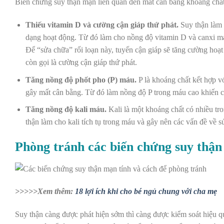
Biến chứng suy thận mạn liên quan đến mất cân bằng khoáng ch
Thiếu vitamin D và cường cận giáp thứ phát.
Suy thận làm 
dạng hoạt động. Từ đó làm cho nồng độ vitamin D và canxi má
Để “sửa chữa” rối loạn này, tuyến cận giáp sẽ tăng cường hoạt
còn gọi là cường cận giáp thứ phát.
Tăng nồng độ phốt pho (P) máu.
P là khoáng chất kết hợp v
gây mất cân bằng. Từ đó làm nồng độ P trong máu cao khiến 
Tăng nồng độ kali máu.
Kali là một khoáng chất có nhiều tro
thận làm cho kali tích tụ trong máu và gây nên các vấn đề về
Phòng tránh các biến chứng suy thậ
>>>>>Xem thêm:
18 lợi ích khi cho bé ngủ chung với cha mẹ
Suy thận càng được phát hiện sớm thì càng được kiểm soát hiệu 