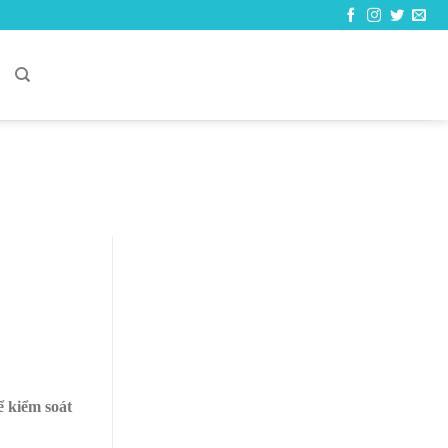
C
ể kiểm soát