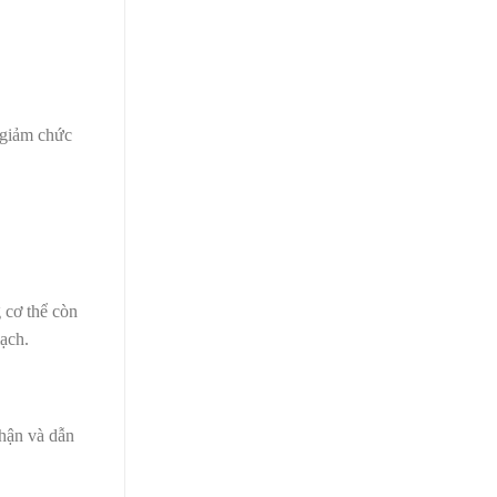
 giảm chức
 cơ thể còn
mạch.
thận và dẫn