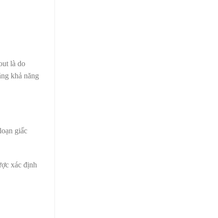
out là do
tăng khả năng
loạn giấc
ược xác định