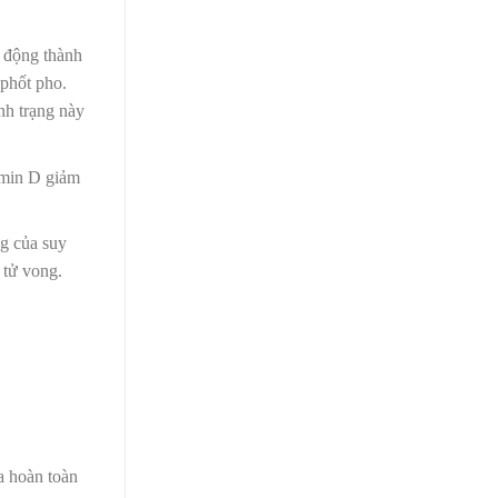
 động thành
phốt pho.
nh trạng này
amin D giảm
ng của suy
ến tử vong.
a hoàn toàn