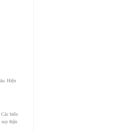
máu. Hiện
. Các biến
 suy thận