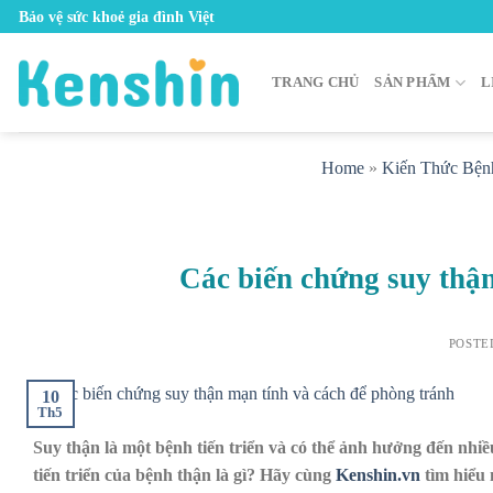
Skip
Bảo vệ sức khoẻ gia đình Việt
to
content
TRANG CHỦ
SẢN PHẨM
L
Home
»
Kiến Thức Bện
Các biến chứng suy thậ
POSTE
10
Th5
Suy thận là một bệnh tiến triển và có thể ảnh hưởng đến nhi
tiến triển của bệnh thận là gì? Hãy cùng
Kenshin.vn
tìm hiểu