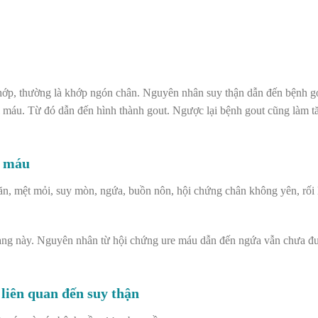
c khớp, thường là khớp ngón chân. Nguyên nhân suy thận dẫn đến bệnh g
i máu. Từ đó dẫn đến hình thành gout. Ngược lại bệnh gout cũng làm 
e máu
n, mệt mỏi, suy mòn, ngứa, buồn nôn, hội chứng chân không yên, rối 
trạng này. Nguyên nhân từ hội chứng ure máu dẫn đến ngứa vẫn chưa đ
 liên quan đến suy thận