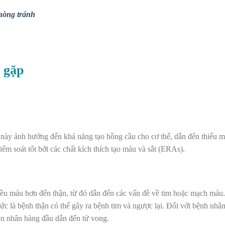
hòng tránh
g gặp
u này ảnh hưởng đến khả năng tạo hồng cầu cho cơ thể, dẫn đến thiếu 
ểm soát tốt bởi các chất kích thích tạo máu và sắt (ERAs).
iều máu hơn đến thận, từ đó dẫn đến các vấn đề về tim hoặc mạch máu
ức là bệnh thận có thể gây ra bệnh tim và ngược lại. Đối với bệnh nhân
ên nhân hàng đầu dẫn đến tử vong.