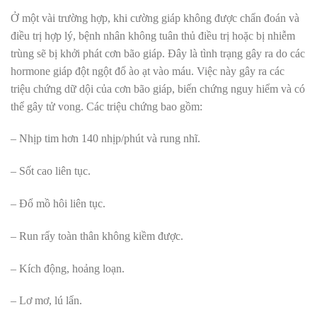
Ở một vài trường hợp, khi cường giáp không được chẩn đoán và
điều trị hợp lý, bệnh nhân không tuân thủ điều trị hoặc bị nhiễm
trùng sẽ bị khởi phát cơn bão giáp. Đây là tình trạng gây ra do các
hormone giáp đột ngột đổ ào ạt vào máu. Việc này gây ra các
triệu chứng dữ dội của cơn bão giáp, biến chứng nguy hiểm và có
thể gây tử vong. Các triệu chứng bao gồm:
– Nhịp tim hơn 140 nhịp/phút và rung nhĩ.
– Sốt cao liên tục.
– Đổ mồ hôi liên tục.
– Run rẩy toàn thân không kiềm được.
– Kích động, hoảng loạn.
– Lơ mơ, lú lẩn.