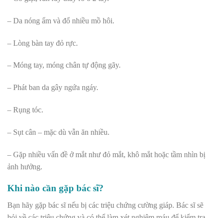
– Da nóng ẩm và đổ nhiều mồ hôi.
– Lòng bàn tay đỏ rực.
– Móng tay, móng chân tự động gãy.
– Phát ban da gây ngứa ngáy.
– Rụng tóc.
– Sụt cân – mặc dù vẫn ăn nhiều.
– Gặp nhiều vấn đề ở mắt như đỏ mắt, khô mắt hoặc tầm nhìn bị
ảnh hưởng.
Khi nào cần gặp bác sĩ?
Bạn hãy gặp bác sĩ nếu bị các triệu chứng cường giáp. Bác sĩ sẽ
hỏi về các triệu chứng và có thể làm xét nghiệm máu để kiểm tra