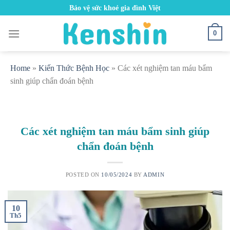
Skip
Bảo vệ sức khoẻ gia đình Việt
to
content
0
Home
»
Kiến Thức Bệnh Học
»
Các xét nghiệm tan máu bẩm
sinh giúp chẩn đoán bệnh
Các xét nghiệm tan máu bẩm sinh giúp
chẩn đoán bệnh
POSTED ON
10/05/2024
BY
ADMIN
10
Th5