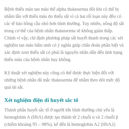
Bệnh thiếu máu tan máu thể alpha thalassemia đôi khi có thể bị
nhầm lẫn với thiếu máu do thiếu sắt vì cả hai rối loạn này đều có
các tế bào hồng cầu nhỏ hơn bình thường. Tuy nhiên, nồng độ sắt
trong cơ thể của bệnh nhân thalassemia sẽ không giảm thấp.
Chính vì vậy, chỉ định phương pháp sắt huyết thanh trong các xét
nghiệm tan máu bẩm sinh có ý nghĩa giúp chẩn đoán phân biệt và
xác định xem thiếu sắt có phải là nguyên nhân dẫn đến tình trạng
thiếu máu của bệnh nhân hay không.
Kỹ thuật xét nghiệm này cũng có thể được thực hiện đối với
những bệnh nhân đã mắc thalassemia để nhằm theo dõi mức độ
quá tải sắt.
Xét nghiệm điện di huyết sắc tố
Thành phần huyết sắc tố ở người lớn bình thường chủ yếu là
hemoglobin A (HbA) được tạo thành từ 2 chuỗi α và 2 chuỗi β
(chiếm khoảng 95 – 98%), kế đến là hemoglobin A2 (HbA2)