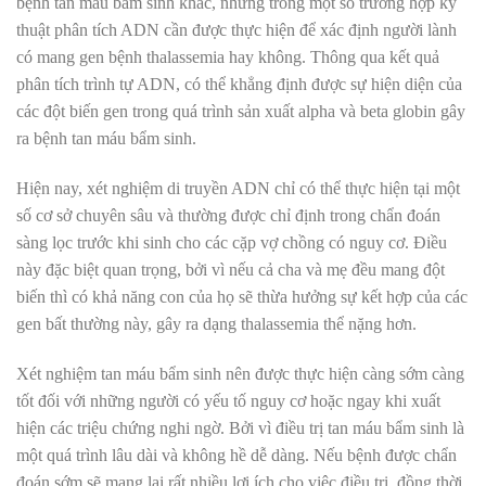
bệnh tan máu bẩm sinh khác, nhưng trong một số trường hợp kỹ
thuật phân tích ADN cần được thực hiện để xác định người lành
có mang gen bệnh thalassemia hay không. Thông qua kết quả
phân tích trình tự ADN, có thể khẳng định được sự hiện diện của
các đột biến gen trong quá trình sản xuất alpha và beta globin gây
ra bệnh tan máu bẩm sinh.
Hiện nay, xét nghiệm di truyền ADN chỉ có thể thực hiện tại một
số cơ sở chuyên sâu và thường được chỉ định trong chẩn đoán
sàng lọc trước khi sinh cho các cặp vợ chồng có nguy cơ. Điều
này đặc biệt quan trọng, bởi vì nếu cả cha và mẹ đều mang đột
biến thì có khả năng con của họ sẽ thừa hưởng sự kết hợp của các
gen bất thường này, gây ra dạng thalassemia thể nặng hơn.
Xét nghiệm tan máu bẩm sinh nên được thực hiện càng sớm càng
tốt đối với những người có yếu tố nguy cơ hoặc ngay khi xuất
hiện các triệu chứng nghi ngờ. Bởi vì điều trị tan máu bẩm sinh là
một quá trình lâu dài và không hề dễ dàng. Nếu bệnh được chẩn
đoán sớm sẽ mang lại rất nhiều lợi ích cho việc điều trị, đồng thời