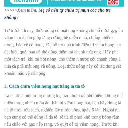
>>>>>Xem thêm:
Mẹ có nên tự chữa trị mụn cóc cho trẻ
không?
Từ trước tới nay, thức uống có mật ong không chỉ bổ dưỡng, giàu
vitamin mà còn giúp tăng cường hệ miễn dịch, chống nhiễm
trùng, bảo vệ cổ họng. Để hỗ trợ quá trình điều trị viêm họng hạt
đạt hiệu quả, bạn có thể dùng thêm trà chanh mật ong. Hãy pha
một tách trà, khi trà bớt nóng, cho thêm ít nước cốt chanh cùng 1
thìa cà phê mật ong và uống. Loại thức uống này có tác dụng sát
khuẩn, bảo vệ cổ họng.
3. Cách chữa viêm họng hạt bằng lá tía tô
Lá tía tô là một trong những loại rau thơm rất phổ biến, không thể
thiếu trong nhiều món ăn. Khi bị viêm họng hạt, bạn hãy dùng lá
tía tô tươi, rửa sạch, nghiền lấy nước uống ngày 5 lần. Ngoài ra,
bạn cũng có thể dùng lá tía tô, rễ tía tô phơi khô trong bóng râm
nấu cháo với gạo nếp rang, vỏ quýt để trị viêm họng. Trước khi