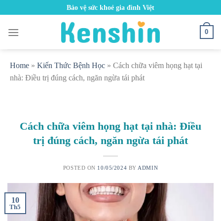
Skip
Bảo vệ sức khoẻ gia đình Việt
to
content
0
Home
»
Kiến Thức Bệnh Học
»
Cách chữa viêm họng hạt tại
nhà: Điều trị đúng cách, ngăn ngừa tái phát
Cách chữa viêm họng hạt tại nhà: Điều
trị đúng cách, ngăn ngừa tái phát
POSTED ON
10/05/2024
BY
ADMIN
10
Th5