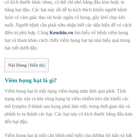
có kích thước khác nhau, có thể chỉ nhỏ bằng đầu kim hoặc to
bằng hạt đậu. Các hạt này rất dễ bị kích thích khiến người bệnh
luôn có cảm giác đau rát hoặc ngứa cổ họng, gây khó chịu khi
nuốt. Người bệnh cần phải sớm nhận biết các dấu hiệu để có cách
điều trị phù hợp. Cùng
Kenshin.vn
tìm hiểu về bệnh viêm họng
hạt và tham khảo cách chữa viêm họng hạt tại nhà hiệu quả trong
bài viết dưới đây.
Nội Dung
[
Hiển thị
]
Viêm họng hạt là gì?
Viêm họng hạt là một dạng viêm họng mãn tính quá phát. Tình
trạng này xảy ra khi vùng họng bị viêm nhiễm kéo dài khiến các
mô lympho ở thành sau họng phải làm việc trong thời gian dài và
phình to ra thành các hạt. Các hạt này có kích thước bằng đầu kim
đến hạt đậu.
Viêm họng hạt là một căn bệnh phổ biến của đường hô hấp và bất