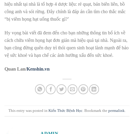
hiệu nhất tại nhà là tổ hợp 4 dược liệu: rẻ quạt, bán biên liên, bồ
công anh và sói rừng. Đây chính là đáp án cần tìm cho thắc mắc
“bị viêm họng hạt uống thuốc gì?’
Hy vọng bài viết đã đem đến cho bạn những thông tin bổ ích về
cách chữa viêm họng hạt đơn giản mà hiệu quả tại nhà. Ngoài ra,
bạn cũng đừng quên duy trì thói quen sinh hoạt lành mạnh để bảo
vệ sức khoẻ và hạn chế các ảnh hưởng xấu đến sức khoẻ.
Quan Lan/
Kenshin.vn
This entry was posted in
Kiến Thức Bệnh Học
. Bookmark the
permalink
.
ADMIN