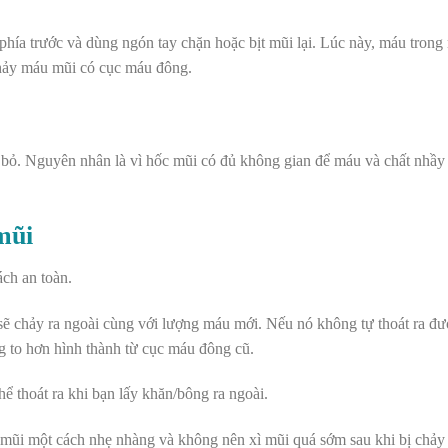
ía trước và dùng ngón tay chặn hoặc bịt mũi lại. Lúc này, máu trong 
 chảy máu mũi có cục máu đông.
 bỏ. Nguyên nhân là vì hốc mũi có đủ không gian để máu và chất nhầy t
mũi
ách an toàn.
 chảy ra ngoài cùng với lượng máu mới. Nếu nó không tự thoát ra đư
g to hơn hình thành từ cục máu đông cũ.
ể thoát ra khi bạn lấy khăn/bông ra ngoài.
ì mũi một cách nhẹ nhàng và không nên xì mũi quá sớm sau khi bị chảy