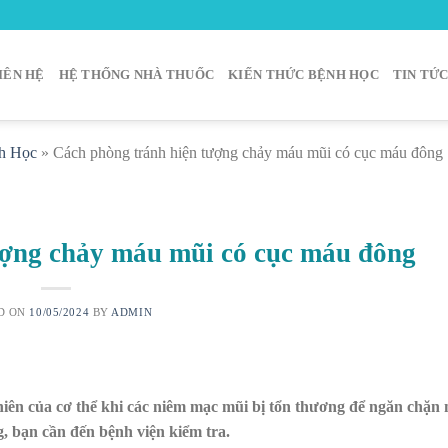
IÊN HỆ
HỆ THỐNG NHÀ THUỐC
KIẾN THỨC BỆNH HỌC
TIN TỨ
h Học
»
Cách phòng tránh hiện tượng chảy máu mũi có cục máu đông
ượng chảy máu mũi có cục máu đông
D ON
10/05/2024
BY
ADMIN
iên của cơ thể khi các niêm mạc mũi bị tổn thương để ngăn chặn
, bạn cần đến bệnh viện kiểm tra.