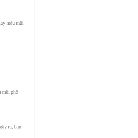
hảy máu mũi,
u mũi phổ
gây ra, bạn