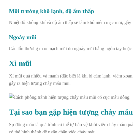
Môi trường khô lạnh, độ ẩm thấp
Nhiệt độ không khí và độ ẩm thấp sẽ làm khô niêm mạc mũi, gây 
Ngoáy mũi
Các tổn thương mao mạch mũi do ngoáy mũi bằng ngón tay hoặc v
Xì mũi
Xì mũi quá nhiều và mạnh (đặc biệt là khi bị cảm lạnh, viêm xoa
gây ra hiện tượng chảy máu mũi.
Tại sao bạn gặp hiện tượng chảy má
Sự đông máu là quá trình cơ thể tự bảo vệ khỏi việc chảy máu q
có thể hình thành để ngăn chặn việc chảy máu.