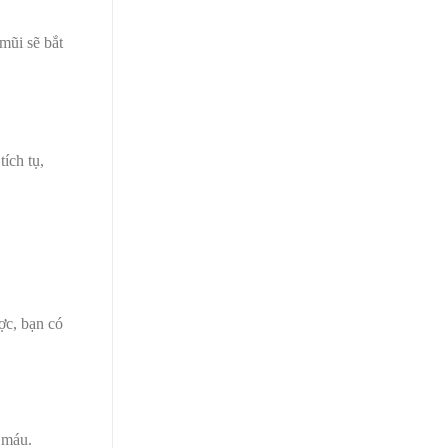
mũi sẽ bắt
ích tụ,
ợc, bạn có
 máu.