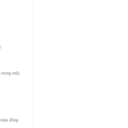
.
 trong mũi,
c máu đông