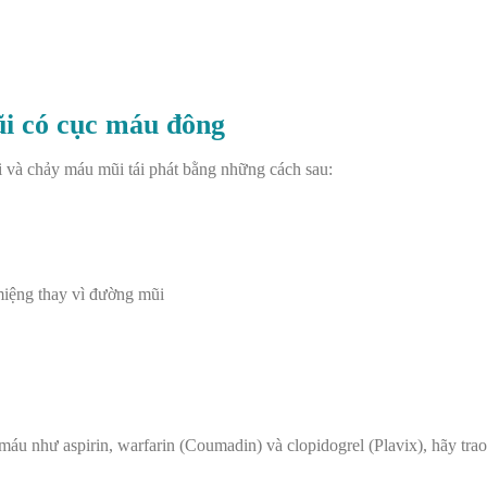
i có cục máu đông
i và chảy máu mũi tái phát bằng những cách sau:
miệng thay vì đường mũi
áu như aspirin, warfarin (Coumadin) và clopidogrel (Plavix), hãy trao