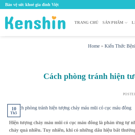
Skip
Bảo vệ sức khoẻ gia đình Việt
to
content
TRANG CHỦ
SẢN PHẨM
L
Home
»
Kiến Thức Bện
Cách phòng tránh hiện t
POSTE
10
Th5
Hiện tượng chảy máu mũi có cục máu đông là phản ứng tự nh
chảy quá nhiều. Tuy nhiên, khi có những dấu hiệu bất thường