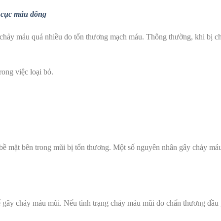
 cục máu đông
g chảy máu quá nhiều do tổn thương mạch máu.
Thông thường,
khi bị c
ong việc loại bỏ.
ề mặt bên trong mũi bị tổn thương. Một số nguyên nhân gây chảy má
hể gây chảy máu mũi. Nếu tình trạng chảy máu mũi do chấn thương đầu 