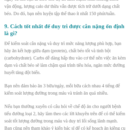
vận động, lượng calo dư thừa vẫn được tích trữ dưới dạng chất
béo. Do đó, bạn nên luyện tập thể thao ít nhất 150 phút/tuần.
9. Cách tốt nhất để duy trì được cân nặng ổn định
là gì?
Để kiểm soát cân nặng và duy trì mức năng lượng phù hợp, bạn
hãy ăn kết hợp giữa đạm (protein), chất béo tốt và tinh bột
(carbohydrate). Carbs dễ dàng hấp thu vào cơ thể nên việc ăn kèm
đạm và chất béo sẽ làm chậm quá trình tiêu hóa, ngăn mức đường
huyết tăng đột biến.
Bạn nên đảm bảo ăn 3 bữa/ngày, mỗi bữa cách nhau 4 tiếng để
kiểm soát lượng đường trong máu và tránh ăn quá nhiều.
Nếu bạn thường xuyên có câu hỏi về chế độ ăn cho người bệnh
tiểu đường loại 2, hãy làm theo các lời khuyên trên để có thể kiểm
soát tốt lượng đường trong máu và duy trì lối sống lành mạnh.
Bạn cũng nên tham khảo ý kiến bác sĩ để có kể hoạch ăn kiêng cụ