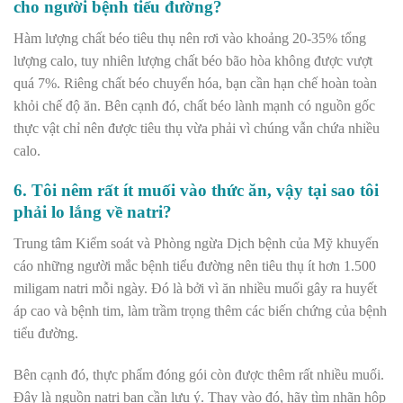
cho người bệnh tiểu đường?
Hàm lượng chất béo tiêu thụ nên rơi vào khoảng 20-35% tổng
lượng calo, tuy nhiên lượng chất béo bão hòa không được vượt
quá 7%. Riêng chất béo chuyển hóa, bạn cần hạn chế hoàn toàn
khỏi chế độ ăn. Bên cạnh đó, chất béo lành mạnh có nguồn gốc
thực vật chỉ nên được tiêu thụ vừa phải vì chúng vẫn chứa nhiều
calo.
6. Tôi nêm rất ít muối vào thức ăn, vậy tại sao tôi
phải lo lắng về natri?
Trung tâm Kiểm soát và Phòng ngừa Dịch bệnh của Mỹ khuyến
cáo những người mắc bệnh tiểu đường nên tiêu thụ ít hơn 1.500
miligam natri mỗi ngày. Đó là bởi vì ăn nhiều muối gây ra huyết
áp cao và bệnh tim, làm trầm trọng thêm các biến chứng của bệnh
tiểu đường.
Bên cạnh đó, thực phẩm đóng gói còn được thêm rất nhiều muối.
Đây là nguồn natri bạn cần lưu ý. Thay vào đó, hãy tìm nhãn hộp