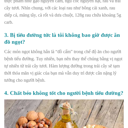
thực phẩm như gạo nguyên cám, ngũ cốc nguyên hạt, rau và trái
cây tươi. Nhìn chung, với các loại rau như bông cải xanh, rau
diếp cá, măng tây, cà rốt và dưa chuột, 128g rau chứa khoảng 5g
carb.
3. Bị tiểu đường tức là tôi không bao giờ được ăn
đồ ngọt?
Các món ngọt không hẳn là “đồ cấm” trong chế độ ăn cho người
bệnh tiểu đường. Tuy nhiên, bạn nên thay thế chúng bằng vị ngọt
tự nhiên từ trái cây tươi. Hàm lượng đường trong trái cây sẽ tạm
thời thỏa mãn vị giác của bạn mà vẫn duy trì được cân nặng lý
tưởng cho người bệnh.
4. Chất béo không tốt cho người bệnh tiểu đường?