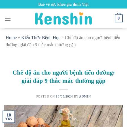
Skip
Bảo vệ sức khoẻ gia đình Việt
to
content
0
Home
»
Kiến Thức Bệnh Học
»
Chế độ ăn cho người bệnh tiểu
đường: giải đáp 9 thắc mắc thường gặp
Chế độ ăn cho người bệnh tiểu đường:
giải đáp 9 thắc mắc thường gặp
POSTED ON
10/05/2024
BY
ADMIN
10
Th5