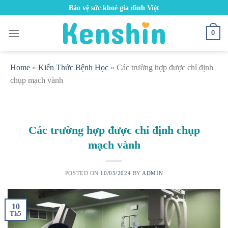
Skip
Bảo vệ sức khoẻ gia đình Việt
to
content
0
Home
»
Kiến Thức Bệnh Học
»
Các trường hợp được chỉ định
chụp mạch vành
Các trường hợp được chỉ định chụp
mạch vành
POSTED ON
10/05/2024
BY
ADMIN
10
Th5