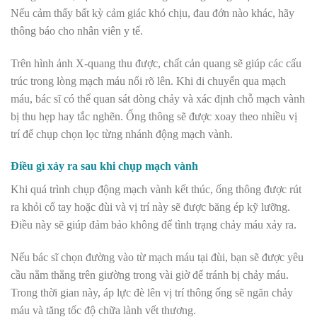
Nếu cảm thấy bất kỳ cảm giác khó chịu, đau đớn nào khác, hãy
thông báo cho nhân viên y tế.
Trên hình ảnh X-quang thu được, chất cản quang sẽ giúp các cấu
trúc trong lòng mạch máu nổi rõ lên. Khi di chuyển qua mạch
máu, bác sĩ có thể quan sát dòng chảy và xác định chỗ mạch vành
bị thu hẹp hay tắc nghẽn. Ống thông sẽ được xoay theo nhiều vị
trí để chụp chọn lọc từng nhánh động mạch vành.
Điều gì xảy ra sau khi chụp mạch vành
Khi quá trình chụp động mạch vành kết thúc, ống thông được rút
ra khỏi cổ tay hoặc đùi và vị trí này sẽ được băng ép kỹ lưỡng.
Điều này sẽ giúp đảm bảo không để tình trạng chảy máu xảy ra.
Nếu bác sĩ chọn đường vào từ mạch máu tại đùi, bạn sẽ được yêu
cầu nằm thẳng trên giường trong vài giờ để tránh bị chảy máu.
Trong thời gian này, áp lực đè lên vị trí thông ống sẽ ngăn chảy
máu và tăng tốc độ chữa lành vết thương.