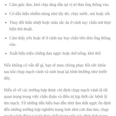
Cảm giác đau, khó chịu tăng dần tại vị trí đưa ống thông vào.
Có dấu hiệu nhiễm trùng như tấy đỏ, chảy nước, mủ hoặc sốt.
Thay đổi thân nhiệt hoặc màu sắc da ở cánh tay/ chân nơi thực
hiện thủ thuật.
Cảm thấy yếu hoặc tê ở cánh tay hay chân bên đưa ống thông
vào.
Xuất hiện triệu chứng đau ngực hoặc thở nông, khó thở.
Nếu không có vấn đề gì, bạn sẽ mau chóng phục hồi sức khỏe
sau khi chụp mạch vành và sinh hoạt lại bình thường như trước
đây.
Hiểu rõ về các trường hợp được chỉ định chụp mạch vành là rất
quan trọng trong việc chẩn đoán và điều trị kịp thời các bệnh lý
tim mạch. Từ những dấu hiệu ban đầu như đau thắt ngực ổn định
đến những trường hợp nghiêm trọng hơn như cơn đau tim, chụp
mạch vành đóng vai trò then chốt trong việc xác định tình trạng