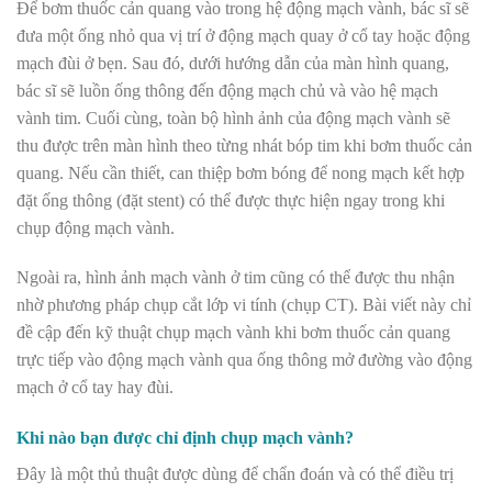
Để bơm thuốc cản quang vào trong hệ động mạch vành, bác sĩ sẽ
đưa một ống nhỏ qua vị trí ở động mạch quay ở cổ tay hoặc động
mạch đùi ở bẹn. Sau đó, dưới hướng dẫn của màn hình quang,
bác sĩ sẽ luồn ống thông đến động mạch chủ và vào hệ mạch
vành tim. Cuối cùng, toàn bộ hình ảnh của động mạch vành sẽ
thu được trên màn hình theo từng nhát bóp tim khi bơm thuốc cản
quang. Nếu cần thiết, can thiệp bơm bóng để nong mạch kết hợp
đặt ống thông (đặt stent) có thể được thực hiện ngay trong khi
chụp động mạch vành.
Ngoài ra, hình ảnh mạch vành ở tim cũng có thể được thu nhận
nhờ phương pháp chụp cắt lớp vi tính (chụp CT). Bài viết này chỉ
đề cập đến kỹ thuật chụp mạch vành khi bơm thuốc cản quang
trực tiếp vào động mạch vành qua ống thông mở đường vào động
mạch ở cổ tay hay đùi.
Khi nào bạn được chỉ định chụp mạch vành?
Đây là một thủ thuật được dùng để chẩn đoán và có thể điều trị