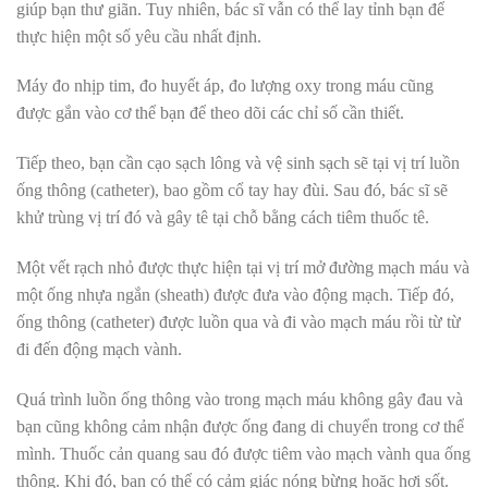
giúp bạn thư giãn. Tuy nhiên, bác sĩ vẫn có thể lay tỉnh bạn để
thực hiện một số yêu cầu nhất định.
Máy đo nhịp tim, đo huyết áp, đo lượng oxy trong máu cũng
được gắn vào cơ thể bạn để theo dõi các chỉ số cần thiết.
Tiếp theo, bạn cần cạo sạch lông và vệ sinh sạch sẽ tại vị trí luồn
ống thông (catheter), bao gồm cổ tay hay đùi. Sau đó, bác sĩ sẽ
khử trùng vị trí đó và gây tê tại chỗ bằng cách tiêm thuốc tê.
Một vết rạch nhỏ được thực hiện tại vị trí mở đường mạch máu và
một ống nhựa ngắn (sheath) được đưa vào động mạch. Tiếp đó,
ống thông (catheter) được luồn qua và đi vào mạch máu rồi từ từ
đi đến động mạch vành.
Quá trình luồn ống thông vào trong mạch máu không gây đau và
bạn cũng không cảm nhận được ống đang di chuyển trong cơ thể
mình. Thuốc cản quang sau đó được tiêm vào mạch vành qua ống
thông. Khi đó, bạn có thể có cảm giác nóng bừng hoặc hơi sốt.