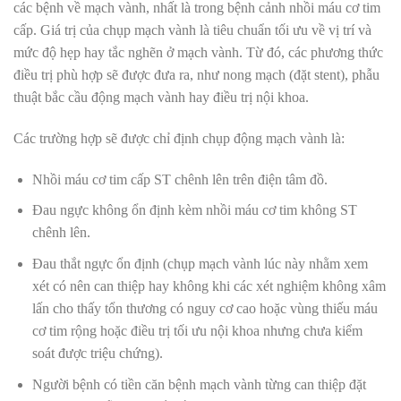
các bệnh về mạch vành, nhất là trong bệnh cảnh nhồi máu cơ tim
cấp. Giá trị của chụp mạch vành là tiêu chuẩn tối ưu về vị trí và
mức độ hẹp hay tắc nghẽn ở mạch vành. Từ đó, các phương thức
điều trị phù hợp sẽ được đưa ra, như nong mạch (đặt stent), phẫu
thuật bắc cầu động mạch vành hay điều trị nội khoa.
Các trường hợp sẽ được chỉ định chụp động mạch vành là:
Nhồi máu cơ tim cấp ST chênh lên trên điện tâm đồ.
Đau ngực không ổn định kèm nhồi máu cơ tim không ST
chênh lên.
Đau thắt ngực ổn định (chụp mạch vành lúc này nhằm xem
xét có nên can thiệp hay không khi các xét nghiệm không xâm
lấn cho thấy tổn thương có nguy cơ cao hoặc vùng thiếu máu
cơ tim rộng hoặc điều trị tối ưu nội khoa nhưng chưa kiểm
soát được triệu chứng).
Người bệnh có tiền căn bệnh mạch vành từng can thiệp đặt