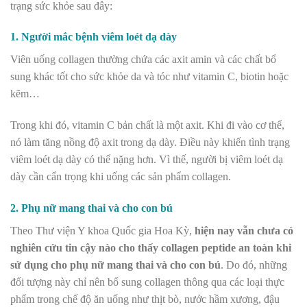
trạng sức khỏe sau đây:
1. Người mắc bệnh viêm loét dạ dày
Viên uống collagen thường chứa các axit amin và các chất bổ
sung khác tốt cho sức khỏe da và tóc như vitamin C, biotin hoặc
kẽm…
Trong khi đó, vitamin C bản chất là một axit. Khi đi vào cơ thể,
nó làm tăng nồng độ axit trong dạ dày. Điều này khiến tình trạng
viêm loét dạ dày có thể nặng hơn. Vì thế, người bị viêm loét dạ
dày cần cẩn trọng khi uống
các sản phẩm
collagen.
2. Phụ nữ mang thai và cho con bú
Theo Thư viện Y khoa Quốc gia Hoa Kỳ,
hiện nay vẫn chưa có
nghiên cứu tin cậy nào cho thấy collagen peptide an toàn khi
sử dụng cho phụ nữ mang thai và cho con bú
. Do đó, những
đối tượng này chỉ nên bổ sung collagen thông qua các loại thực
phẩm trong chế độ ăn uống như thịt bò, nước hầm xương, đậu