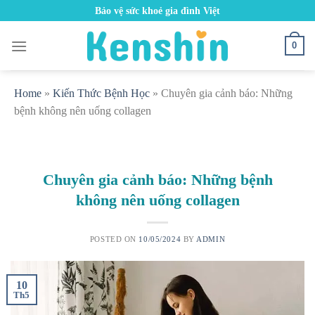
Skip
Bảo vệ sức khoẻ gia đình Việt
to
content
0
Home
»
Kiến Thức Bệnh Học
»
Chuyên gia cảnh báo: Những
bệnh không nên uống collagen
Chuyên gia cảnh báo: Những bệnh
không nên uống collagen
POSTED ON
10/05/2024
BY
ADMIN
10
Th5