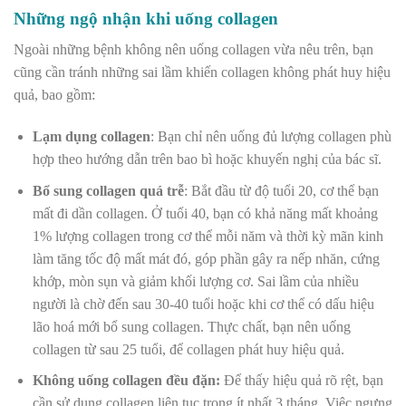
Những ngộ nhận khi uống collagen
Ngoài những bệnh không nên uống collagen vừa nêu trên, bạn
cũng cần tránh những sai lầm khiến collagen không phát huy hiệu
quả, bao gồm:
Lạm dụng collagen
: Bạn chỉ nên uống đủ lượng collagen phù
hợp theo hướng dẫn trên bao bì hoặc khuyến nghị của bác sĩ.
Bổ sung collagen quá trễ
:
Bắt đầu từ độ tuổi 20, cơ thể bạn
mất đi dần collagen. Ở tuổi 40, bạn có khả năng mất khoảng
1% lượng collagen trong cơ thể mỗi năm và thời kỳ mãn kinh
làm tăng tốc độ mất mát đó, góp phần gây ra nếp nhăn, cứng
khớp, mòn sụn và giảm khối lượng cơ.
Sai lầm của nhiều
người là chờ đến sau 30-40 tuổi hoặc khi cơ thể có dấu hiệu
lão hoá mới bổ sung collagen. Thực chất, bạn nên uống
collagen từ sau 25 tuổi, để collagen phát huy hiệu quả.
Không uống collagen đều đặn:
Để thấy hiệu quả rõ rệt, bạn
cần sử dụng collagen liên tục trong ít nhất 3 tháng. Việc ngưng