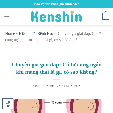
Skip
Bảo vệ sức khoẻ gia đình Việt
to
content
0
Home
»
Kiến Thức Bệnh Học
»
Chuyên gia giải đáp: Cổ tử
cung ngắn khi mang thai là gì, có sao không?
Chuyên gia giải đáp: Cổ tử cung ngắn
khi mang thai là gì, có sao không?
POSTED ON
10/05/2024
BY
ADMIN
10
Th5