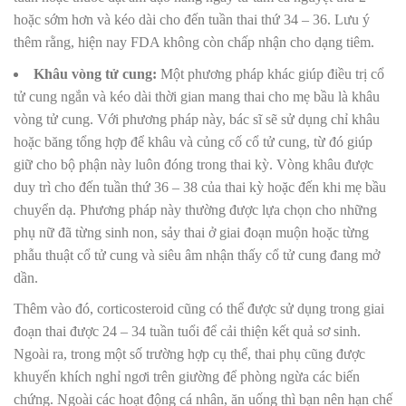
hoặc sớm hơn và kéo dài cho đến tuần thai thứ 34 – 36. Lưu ý
thêm rằng, hiện nay FDA không còn chấp nhận cho dạng tiêm.
Khâu vòng tử cung:
Một phương pháp khác giúp điều trị cổ
tử cung ngắn và kéo dài thời gian mang thai cho mẹ bầu là khâu
vòng tử cung. Với phương pháp này, bác sĩ sẽ sử dụng chỉ khâu
hoặc băng tổng hợp để khâu và củng cố cổ tử cung, từ đó giúp
giữ cho bộ phận này luôn đóng trong thai kỳ. Vòng khâu được
duy trì cho đến tuần thứ 36 – 38 của thai kỳ hoặc đến khi mẹ bầu
chuyển dạ. Phương pháp này thường được lựa chọn cho những
phụ nữ đã từng sinh non, sảy thai ở giai đoạn muộn hoặc từng
phẫu thuật cổ tử cung và siêu âm nhận thấy cổ tử cung đang mở
dần.
Thêm vào đó, corticosteroid cũng có thể được sử dụng trong giai
đoạn thai được 24 – 34 tuần tuổi để cải thiện kết quả sơ sinh.
Ngoài ra, trong một số trường hợp cụ thể, thai phụ cũng được
khuyến khích nghỉ ngơi trên giường để phòng ngừa các biến
chứng. Ngoài các hoạt động cá nhân, ăn uống thì bạn nên hạn chế