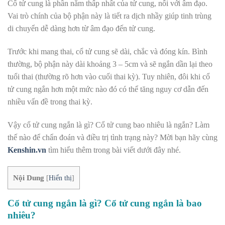
Cổ tử cung là phần nằm thấp nhất của tử cung, nối với âm đạo.
Vai trò chính của bộ phận này là tiết ra dịch nhầy giúp tinh trùng
di chuyển dễ dàng hơn từ âm đạo đến tử cung.
Trước khi mang thai, cổ tử cung sẽ dài, chắc và đóng kín. Bình
thường, bộ phận này dài khoảng 3 – 5cm và sẽ ngắn dần lại theo
tuổi thai (thường rõ hơn vào cuối thai kỳ). Tuy nhiên, đôi khi cổ
tử cung ngắn hơn một mức nào đó có thể tăng nguy cơ dẫn đến
nhiều vấn đề trong thai kỳ.
Vậy cổ tử cung ngắn là gì? Cổ tử cung bao nhiêu là ngắn? Làm
thế nào để chẩn đoán và điều trị tình trạng này? Mời bạn hãy cùng
Kenshin.vn
tìm hiểu thêm trong bài viết dưới đây nhé.
Nội Dung
[
Hiển thị
]
Cổ tử cung ngắn là gì? Cổ tử cung ngắn là bao
nhiêu?