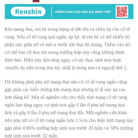
Khi mang thai, em bé trong bụng sẽ lớn lên và chèn ép vào cổ tử
cung. Nếu cổ tử cung quá ngắn, áp lực từ em bé có thể khiến bộ
phận này giãn nở và mở ra trước khi thai đủ tháng. Thêm vào đó,
cơ chế bảo vệ thai nhi trong trường hợp này cũng không được
đảm bảo. Điều này làm tăng nguy cơ sảy thai, sinh non hoặc
chuyển dạ sớm trong thai kỳ, nhất là trong tam cá nguyệt thứ 2.
Dù không phải phụ nữ mang thai nào có cổ tử cung ngắn cũng
gặp phải các biến chứng khi mang thai nhưng tỷ lệ này lại cao
hơn đáng kể. Một số nghiên cứu cho thấy tình trạng cổ tử cung
ngắn làm tăng nguy cơ sinh non gấp 6 lần ở phụ nữ mang thai
đơn và gấp 8 lần ở phụ nữ mang thai đôi. Một nghiên cứu khác
trên phụ nữ có cổ tử cung ngắn hơn 1,5cm cho thấy tình trạng này
gặp phải ở 86% trường hợp sinh non trước 28 tuần và 58% trường
hợp sinh non trước 32 tuần.