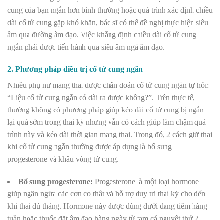
cung của bạn ngắn hơn bình thường hoặc quá trình xác định chiều
dài cổ tử cung gặp khó khăn, bác sĩ có thể đề nghị thực hiện siêu
âm qua đường âm đạo. Việc khẳng định chiều dài cổ tử cung
ngắn phải được tiến hành qua siêu âm ngả âm đạo.
2. Phương pháp điều trị cổ tử cung ngắn
Nhiều phụ nữ mang thai được chẩn đoán cổ tử cung ngắn tự hỏi:
“Liệu cổ tử cung ngắn có dài ra được không?”. Trên thực tế,
thường không có phương pháp giúp kéo dài cổ tử cung bị ngắn
lại quá sớm trong thai kỳ nhưng vẫn có cách giúp làm chậm quá
trình này và kéo dài thời gian mang thai. Trong đó, 2 cách giữ thai
khi cổ tử cung ngắn thường được áp dụng là bổ sung
progesterone và khâu vòng tử cung.
Bổ sung progesterone:
Progesterone là một loại hormone
giúp ngăn ngừa các cơn co thắt và hỗ trợ duy trì thai kỳ cho đến
khi thai đủ tháng. Hormone này được dùng dưới dạng tiêm hàng
tuần hoặc thuốc đặt âm đạo hàng ngày từ tam cá nguyệt thứ 2