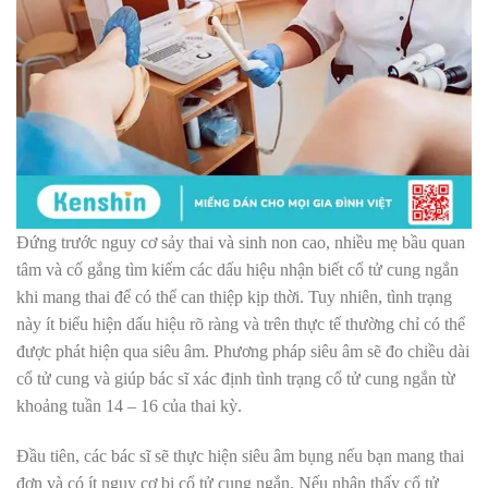
Đứng trước nguy cơ sảy thai và sinh non cao, nhiều mẹ bầu quan
tâm và cố gắng tìm kiếm các dấu hiệu nhận biết cổ tử cung ngắn
khi mang thai để có thể can thiệp kịp thời. Tuy nhiên, tình trạng
này ít biểu hiện dấu hiệu rõ ràng và trên thực tế thường chỉ có thể
được phát hiện qua siêu âm. Phương pháp siêu âm sẽ đo chiều dài
cổ tử cung và giúp bác sĩ xác định tình trạng cổ tử cung ngắn từ
khoảng tuần 14 – 16 của thai kỳ.
Đầu tiên, các bác sĩ sẽ thực hiện siêu âm bụng nếu bạn mang thai
đơn và có ít nguy cơ bị cổ tử cung ngắn. Nếu nhận thấy cổ tử