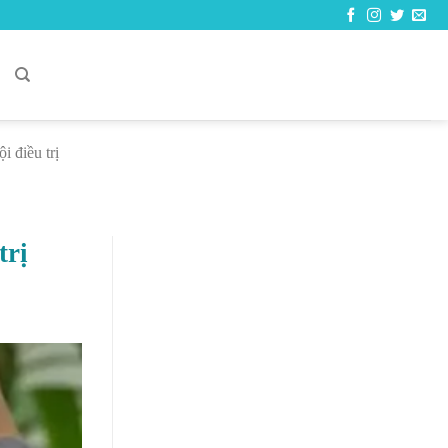
C
 điều trị
trị