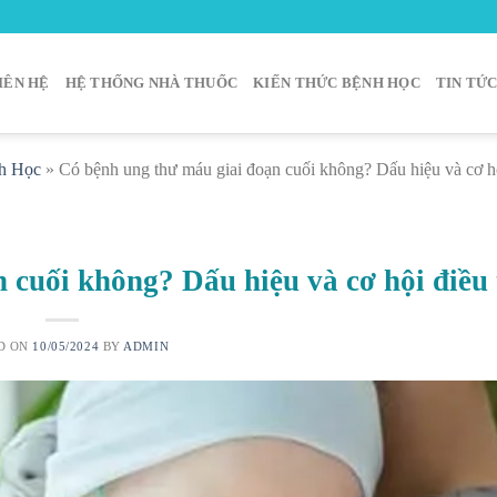
IÊN HỆ
HỆ THỐNG NHÀ THUỐC
KIẾN THỨC BỆNH HỌC
TIN TỨ
h Học
»
Có bệnh ung thư máu giai đoạn cuối không? Dấu hiệu và cơ hội
 cuối không? Dấu hiệu và cơ hội điều 
D ON
10/05/2024
BY
ADMIN