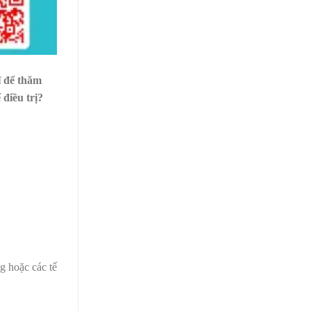
ĩ để thăm
 điều trị?
g hoặc các tế