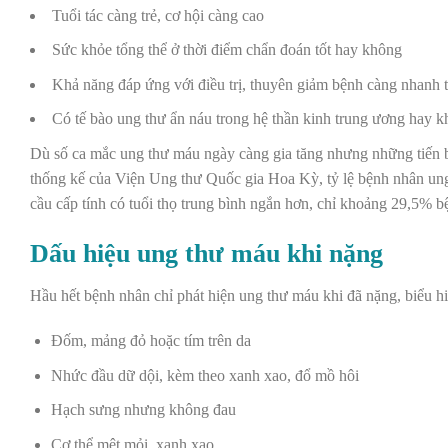
Tuổi tác càng trẻ, cơ hội càng cao
Sức khỏe tổng thể ở thời điểm chẩn đoán tốt hay không
Khả năng đáp ứng với điều trị, thuyên giảm bệnh càng nhanh th
Có tế bào ung thư ẩn náu trong hệ thần kinh trung ương hay kh
Dù số ca mắc ung thư máu ngày càng gia tăng nhưng những tiến bộ
thống kế của Viện Ung thư Quốc gia Hoa Kỳ, tỷ lệ bệnh nhân un
cầu cấp tính có tuổi thọ trung bình ngắn hơn, chỉ khoảng 29,5% 
Dấu hiệu ung thư máu khi nặng
Hầu hết bệnh nhân chỉ phát hiện ung thư máu khi đã nặng, biểu h
Đốm, mảng đỏ hoặc tím trên da
Nhức đầu dữ dội, kèm theo xanh xao, đổ mồ hôi
Hạch sưng nhưng không đau
Cơ thể mệt mỏi, xanh xao