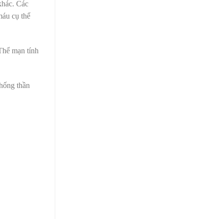
khác. Các
máu cụ thể
 Thể mạn tính
thống thần