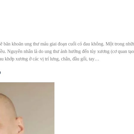
 sẽ băn khoăn ung thư máu giai đoạn cuối có đau không. Một trong nhữ
iều. Nguyên nhân là do ung thư ảnh hưởng đến tủy xương (cơ quan tạo 
u khớp xương ở các vị trí lưng, chân, đầu gối, tay…
n