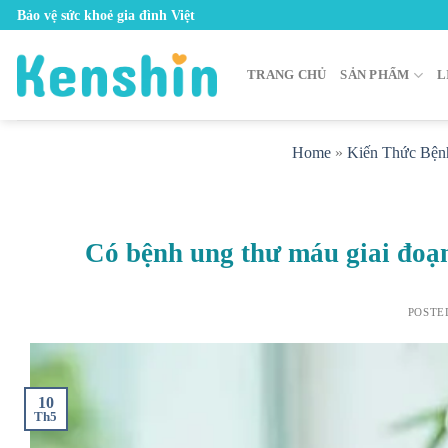
Skip
Bảo vệ sức khoẻ gia đình Việt
to
content
TRANG CHỦ
SẢN PHẨM
L
Home
»
Kiến Thức Bện
Có bệnh ung thư máu giai đoạn
POSTE
10
Th5