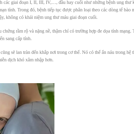
h các giai đoạn I, II, III, IV,…, đầu hay cuối như những bệnh ung thư 
mạn tính. Trong đó, bệnh tiếp tục được phân loại theo các dòng tế bào 
y, không có khái niệm ung thư máu giai đoạn cuối.
iệu chứng rầm rộ và nặng nề, thậm chí có trường hợp đe dọa tính mạng.
ển sang cấp tính.
ư cũng sẽ lan tràn đến khắp nơi trong cơ thể. Nó có thể ẩn náu trong hệ 
miễn dịch khó xâm nhập hơn.