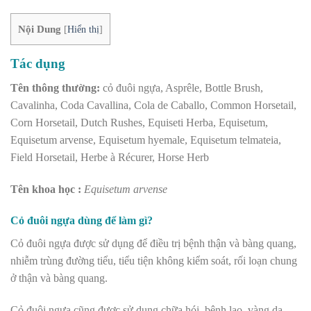
Nội Dung
[
Hiển thị
]
Tác dụng
Tên thông thường:
cỏ đuôi ngựa, Asprêle, Bottle Brush,
Cavalinha, Coda Cavallina, Cola de Caballo, Common Horsetail,
Corn Horsetail, Dutch Rushes, Equiseti Herba, Equisetum,
Equisetum arvense, Equisetum hyemale, Equisetum telmateia,
Field Horsetail, Herbe à Récurer, Horse Herb
Tên khoa học :
Equisetum arvense
Cỏ đuôi ngựa dùng để làm gì?
Cỏ đuôi ngựa được sử dụng để điều trị bệnh thận và bàng quang,
nhiễm trùng đường tiểu, tiểu tiện không kiểm soát, rối loạn chung
ở thận và bàng quang.
Cỏ đuôi ngựa cũng được sử dụng chữa hói, bệnh lao, vàng da,