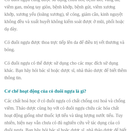
viêm gan, móng tay giòn, bệnh khớp, bệnh gút, viêm xương
khớp, xương yếu (loãng xương), tê cóng, giảm cân, kinh nguyệt
không đều và xuất huyết không kiểm soát được ở mũi, phổi hoặc
dạ dày.
Cỏ đuôi ngựa được thoa trực tiếp lên da để điều trị vết thương và
bỏng.
Cỏ đuôi ngựa có thể được sử dụng cho các mục đích sử dụng
khác. Bạn hãy hỏi bác sĩ hoặc dược sĩ, nhà thảo dược để biết thêm
thông tin.
Cơ chế hoạt động của cỏ đuôi ngựa là gì?
Các chất hoá học ở cỏ đuôi ngựa có chất chống oxi hoá và chống
viêm. Thảo dược cùng họ với cỏ đuôi ngựa chứa các hóa chất
hoạt động giống như thuốc lợi tiểu và tăng lượng nước tiểu. Tuy
nhiên, hiện nay vẫn chưa có đủ nghiên cứu về tác dụng của cỏ
đuôi ngựa. Bạn hãy hỏi bác sĩ hoặc dược sĩ, nhà thảo dược để biết