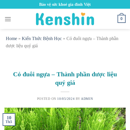
Skip
Bảo vệ sức khoẻ gia đình Việt
to
content
0
Home
»
Kiến Thức Bệnh Học
»
Cỏ đuôi ngựa – Thành phần
dược liệu quý giá
Cỏ đuôi ngựa – Thành phần dược liệu
quý giá
POSTED ON
10/05/2024
BY
ADMIN
10
Th5