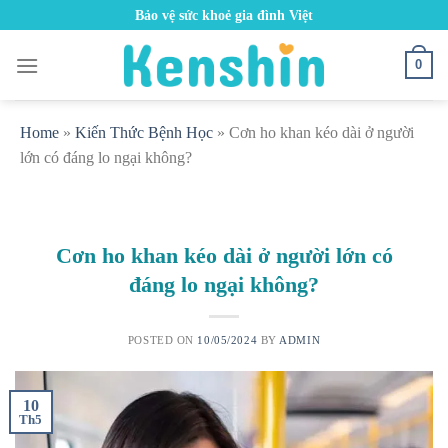
Skip
Bảo vệ sức khoẻ gia đình Việt
to
content
0
Home
»
Kiến Thức Bệnh Học
»
Cơn ho khan kéo dài ở người
lớn có đáng lo ngại không?
Cơn ho khan kéo dài ở người lớn có
đáng lo ngại không?
POSTED ON
10/05/2024
BY
ADMIN
10
Th5