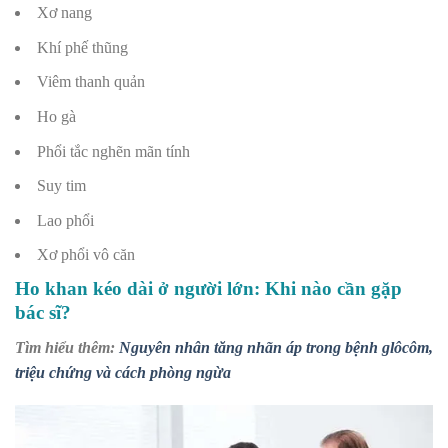
Xơ nang
Khí phế thũng
Viêm thanh quản
Ho gà
Phổi tắc nghẽn mãn tính
Suy tim
Lao phổi
Xơ phổi vô căn
Ho khan kéo dài ở người lớn: Khi nào cần gặp
bác sĩ?
Tìm hiểu thêm:
Nguyên nhân tăng nhãn áp trong bệnh glôcôm,
triệu chứng và cách phòng ngừa