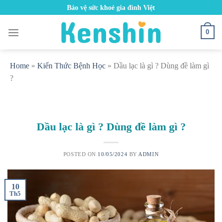
Skip
Bảo vệ sức khoẻ gia đình Việt
to
content
0
Home
»
Kiến Thức Bệnh Học
»
Dầu lạc là gì ? Dùng đề làm gì
?
Dầu lạc là gì ? Dùng đề làm gì ?
POSTED ON
10/05/2024
BY
ADMIN
10
Th5