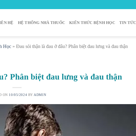
IÊN HỆ
HỆ THỐNG NHÀ THUỐC
KIẾN THỨC BỆNH HỌC
TIN TỨ
h Học
»
Đau sỏi thận là đau ở đâu? Phân biệt đau lưng và đau thận
âu? Phân biệt đau lưng và đau thận
D ON
10/05/2024
BY
ADMIN