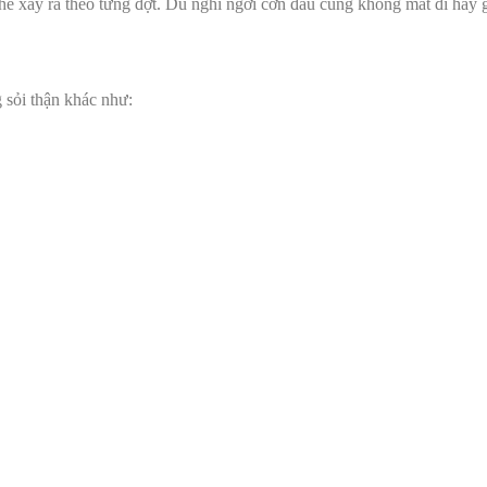
 thể xảy ra theo từng đợt. Dù nghỉ ngơi cơn đau cũng không mất đi hay 
 sỏi thận
khác như: