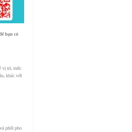
để bạn có
 vị trí, mức
âu, khác với
 và phốt pho