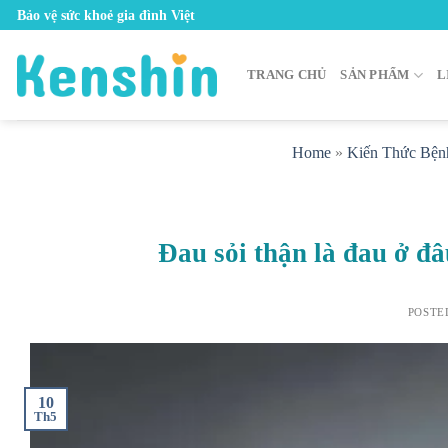
Skip
Bảo vệ sức khoẻ gia đình Việt
to
content
TRANG CHỦ
SẢN PHẨM
L
Home
»
Kiến Thức Bện
Đau sỏi thận là đau ở đ
POSTE
10
Th5