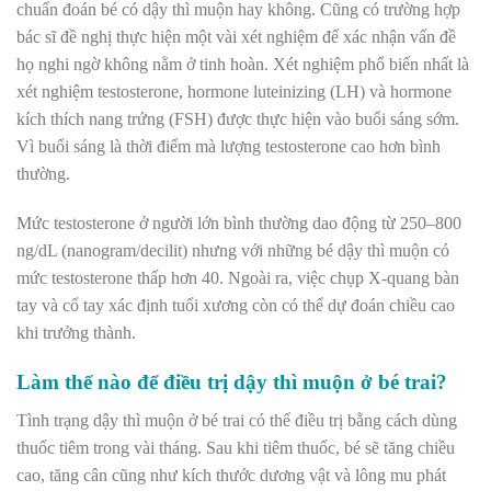
chuẩn đoán bé có dậy thì muộn hay không. Cũng có trường hợp
bác sĩ đề nghị thực hiện một vài xét nghiệm để xác nhận vấn đề
họ nghi ngờ không nằm ở tinh hoàn. Xét nghiệm phổ biến nhất là
xét nghiệm testosterone, hormone luteinizing (LH) và hormone
kích thích nang trứng (FSH) được thực hiện vào buổi sáng sớm.
Vì buổi sáng là thời điểm mà lượng testosterone cao hơn bình
thường.
Mức testosterone ở người lớn bình thường dao động từ 250–800
ng/dL (nanogram/decilit) nhưng với những bé dậy thì muộn có
mức testosterone thấp hơn 40. Ngoài ra, việc chụp X-quang bàn
tay và cổ tay xác định tuổi xương còn có thể dự đoán chiều cao
khi trưởng thành.
Làm thế nào để điều trị dậy thì muộn ở bé trai?
Tình trạng dậy thì muộn ở bé trai có thể điều trị bằng cách dùng
thuốc tiêm trong vài tháng. Sau khi tiêm thuốc, bé sẽ tăng chiều
cao, tăng cân cũng như kích thước dương vật và lông mu phát