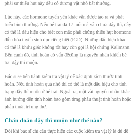
phải sự thiếu hụt này đều có dương vật nhỏ bất thường.
Lúc này, các hormone tuyến yên khác vẫn được tạo ra và phát
triển bình thường. Nếu bé trai đã 17 tuổi mà vẫn chưa dậy thì, đây
có thể là dấu hiệu cho biết con mắc phải chứng thiếu hụt hormone
điều hòa tuyến sinh dục riêng biệt (IGD). Những dấu hiệu khác
có thể là khứu giác không tốt hay còn gọi là hội chứng Kallmann.
Bên cạnh đó, tinh hoàn có vấn đềcũng là nguyên nhân khiến bé
trai dậy thì muộn.
Bác sĩ sẽ tiến hành kiểm tra vật lý để xác định kích thước tinh
hoàn. Nếu tinh hoàn quá nhỏ thì có thể là một dấu hiệu cho tình
trạng dậy thì muộn ở bé trai. Ngoài ra, một vài nguyên nhân khác
ảnh hưởng đến tinh hoàn bao gồm từng phẫu thuật tinh hoàn hoặc
phẫu thuật trị ung thư.
Chẩn đoán dậy thì muộn như thế nào?
Đôi khi bác sĩ chỉ cần thực hiện các cuộc kiểm tra vật lý là đủ để