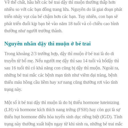
Về thể chất, hầu hết các bé trai dậy thì muộn thường thấp hơn
nhiều so với các bạn đồng trang lứa. Nguyên do là giai đoạn phát
triển nhảy vọt của bé chậm hơn các bạn. Tuy nhiên, con bạn sẽ
phát triển đuổi kịp bạn bè vào năm 18 tuổi và có chiều cao bình
thường như người trưởng thành.
Nguyên nhân dậy thì muộn ở bé trai
Trong khoảng 2/3 trường hợp, dậy thì muộn ở bé trai là do di
truyền từ bố mẹ. Nếu người mẹ dậy thì sau 14 tuổi và bốdậy thì
sau 16 tuổi thì có khả năng con cũng bị dậy thì muộn. Ngoài ra,
những bé trai mắc các bệnh mạn tính như viêm đại tràng, bệnh
thiếu máu hồng cầu liềm hay xơ nang cũng thường rơi vào tình
trạng này.
Một số ít bé trai dậy thì muộn là do bị thiếu hormone luteinizing
(LH) và hormone kích thích nang trứng (FSH) hay còn gọi là sự
thiếu hụt hormone điều hòa tuyến sinh dục riêng biệt (IGD). Tình
trạng này thường xuất hiện ngay từ khi sinh ra, những bé trai mắc