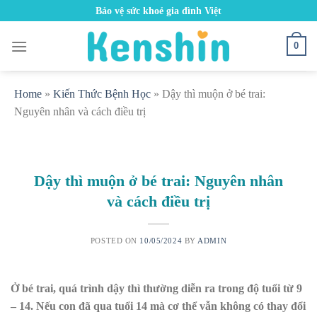
Skip
Bảo vệ sức khoẻ gia đình Việt
to
content
0
Home
»
Kiến Thức Bệnh Học
»
Dậy thì muộn ở bé trai:
Nguyên nhân và cách điều trị
Dậy thì muộn ở bé trai: Nguyên nhân
và cách điều trị
POSTED ON
10/05/2024
BY
ADMIN
Ở bé trai, quá trình dậy thì thường diễn ra trong độ tuổi từ 9
– 14. Nếu con đã qua tuổi 14 mà cơ thể vẫn không có thay đổi