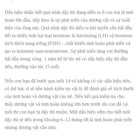
Dấu hiệu nhận biết quá trình dậy thì đang diễn ra ở con trai là tinh
hoàn lớn dần, tiếp theo là sự phát triển của dương vật và sự xuất
hiện của lông mu. Quá trình dậy thì diễn ra khi tuyến yên bắt đầu
tiết ra nhiều hơn hai loại hormone là luteinizing (LH) và hormone
kích thích nang trứng (FSH) – chất khiến tinh hoàn phát triển và
tạo ra hormone nam testosterone. Sự phát triển tăng vọt thường
bắt đầu trong vòng 1 năm kể từ lúc trẻ có dấu hiệu dậy thì đầu
tiên, thường vào lúc 15 tuổi.
Nếu con bạn đã bước qua tuổi 14 và không có các dấu hiệu trên,
có thể bác sĩ sẽ tiến hành kiểm tra vật lý để đánh giá về kích thước
của tinh hoàn và dương vật của trẻ. Nếu kết quả kiểm tra cho
thấy dương vật và tinh hoàn không lớn hơn trước dù con đã 14
tuổi thì con bạn bị dậy thì muộn. Một dấu hiệu sớm cho biết tuổi
dậy thì sẽ đến trong khoảng 6–12 tháng tới là tinh hoàn phát triển
nhưng dương vật vẫn nhỏ.