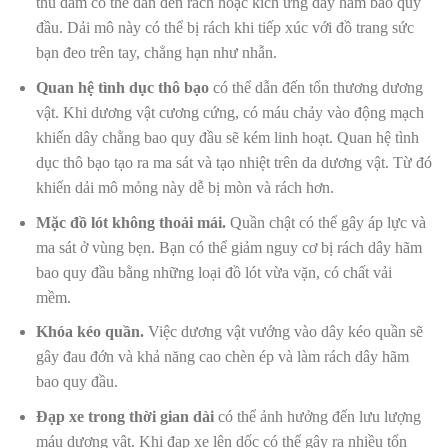
thủ dâm
có thể dẫn đến rách hoặc kích ứng dây hãm bao quy
đầu. Dải mô này có thể bị rách khi tiếp xúc với đồ trang sức
bạn đeo trên tay, chẳng hạn như nhẫn.
Quan hệ tình dục thô bạo
có thể dẫn đến tổn thương dương
vật. Khi dương vật cương cứng, có máu chảy vào động mạch
khiến dây chằng bao quy đầu sẽ kém linh hoạt. Quan hệ tình
dục thô bạo tạo ra ma sát và tạo nhiệt trên da dương vật. Từ đó
khiến dải mô mỏng này dễ bị mòn và rách hơn.
Mặc đồ lót không thoải mái.
Quần chật có thể gây áp lực và
ma sát ở vùng bẹn. Bạn có thể giảm nguy cơ bị rách dây hãm
bao quy đầu bằng những loại đồ lót vừa vặn, có chất vải
mềm.
Khóa kéo quần.
Việc dương vật vướng vào dây kéo quần sẽ
gây đau đớn và khả năng cao chèn ép và làm rách dây hãm
bao quy đầu.
Đạp xe trong thời gian dài
có thể ảnh hưởng đến lưu lượng
máu dương vật. Khi đạp xe lên dốc có thể gây ra nhiều tổn