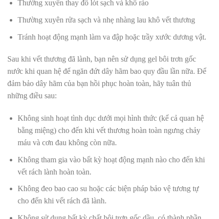
Thường xuyên thay đồ lót sạch và khô ráo
Thường xuyên rửa sạch và nhẹ nhàng lau khô vết thương
Tránh hoạt động mạnh làm va đập hoặc trầy xước dương vật.
Sau khi vết thương đã lành, bạn nên sử dụng
gel bôi trơn gốc
nước
khi quan hệ để ngăn đứt dây hãm bao quy đầu lần nữa.
Để
đảm bảo dây hãm của bạn hồi phục hoàn toàn, hãy tuân thủ
những điều sau:
Không sinh hoạt tình dục dưới mọi hình thức (kể cả
quan hệ
bằng miệng
) cho đến khi vết thương hoàn toàn ngưng chảy
máu và cơn đau không còn nữa.
Không tham gia vào bất kỳ hoạt động mạnh nào cho đến khi
vết rách lành hoàn toàn.
Không đeo bao cao su hoặc các biện pháp bảo vệ tương tự
cho đến khi vết rách đã lành.
Không sử dụng bất kỳ chất bôi trơn gốc dầu, có thành phần