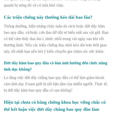
quanh bị sưng đỏ và có mùi khó chịu.
Các triệu chứng này thường kéo dài bao lâu?
Thông thường, hiện tượng chảy máu do rách hoặc đứt dây hãm
bao quy đầu, và/hoặc cơn đau dữ dội sẽ biến mất sau vài giờ. Bạn
có thể cảm thấy đau âm ỉ, nhức nhối trong vài ngày sau khi vết
thương lành.
Nếu các triệu chứng đau nhói kéo dài hơn thời gian
này, tốt nhất bạn nên hỏi ý kiến ​​chuyên gia chăm sóc sức khỏe.
Đứt dây hãm bao quy đầu có làm ảnh hưởng đến chức năng
tình dục không?
Lo lắng việc đứt dây chằng bao quy đầu có thể làm giảm khoái
cảm tình dục ở nam giới là nỗi bận tâm của nhiều người. Thực tế,
bị đứt dây hãm bao quy đầu có sao không?
Hiện tại chưa có bằng chứng khoa học vững chắc có
thể kết luận việc đứt dây chằng bao quy đầu làm