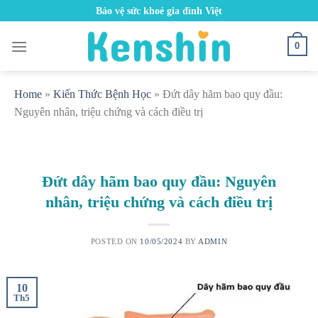
Skip
Bảo vệ sức khoẻ gia đình Việt
to
content
0
Home
»
Kiến Thức Bệnh Học
»
Đứt dây hãm bao quy đầu:
Nguyên nhân, triệu chứng và cách điều trị
Đứt dây hãm bao quy đầu: Nguyên
nhân, triệu chứng và cách điều trị
POSTED ON
10/05/2024
BY
ADMIN
10
Th5