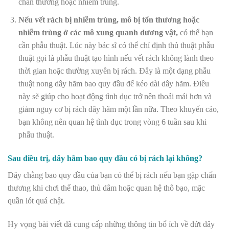
chấn thương hoặc nhiễm trùng.
Nếu vết rách bị nhiễm trùng, mô bị tổn thương hoặc
nhiễm trùng ở các mô xung quanh dương vật,
có thể bạn
cần phẫu thuật. Lúc này bác sĩ có thể chỉ định thủ thuật phẫu
thuật gọi là phẫu thuật tạo hình nếu vết rách không lành theo
thời gian hoặc thường xuyên bị rách. Đây là một dạng phẫu
thuật nong dây hãm bao quy đầu để kéo dài dây hãm. Điều
này sẽ giúp cho hoạt động tình dục trở nên thoải mái hơn và
giảm nguy cơ bị rách dây hãm một lần nữa. Theo khuyến cáo,
bạn không nên quan hệ tình dục trong vòng 6 tuần sau khi
phẫu thuật.
Sau điều trị, dây hãm bao quy đầu có bị rách lại không?
Dây chằng bao quy đầu của bạn có thể bị rách nếu bạn gặp chấn
thương khi chơi thể thao, thủ dâm hoặc quan hệ thô bạo, mặc
quần lót quá chật.
Hy vọng bài viết đã cung cấp những thông tin bổ ích về đứt dây