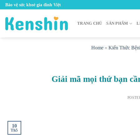
Skip
Bảo vệ sức khoẻ gia đình Việt
to
content
TRANG CHỦ
SẢN PHẨM
L
Home
»
Kiến Thức Bện
Giải mã mọi thứ bạn cần
POSTE
10
Th5