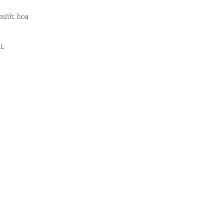
 nước hoa
t.