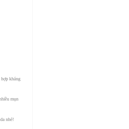
t hợp kháng
 nhiều mụn
 da nhé!