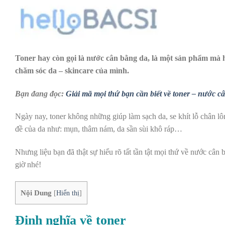
Toner hay còn gọi là nước cân bằng da, là một sản phẩm mà hầ
chăm sóc da – skincare của mình.
Bạn đang đọc:
Giải mã mọi thứ bạn cần biết về toner – nước c
Ngày nay, toner không những giúp làm sạch da, se khít lỗ chân l
đề của da như: mụn, thâm nám, da sần sùi khô ráp…
Nhưng liệu bạn đã thật sự hiểu rõ tất tần tật mọi thứ về nước câ
giờ nhé!
Nội Dung
[
Hiển thị
]
Định nghĩa về toner