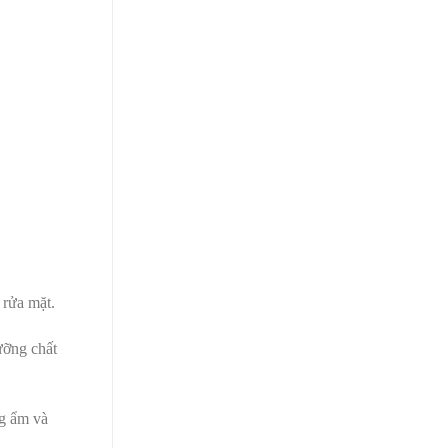
 rửa mặt.
ưỡng chất
ng ẩm và