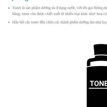
Toner là sản phẩm dưỡng da ở dạng nước, với tên gọi thông d
hồng, toner còn được chiết xuất từ nhiều loại khác như: hoa 
Hầu hết các toner đều chứa các thành phẩm dưỡng ẩm như hyal