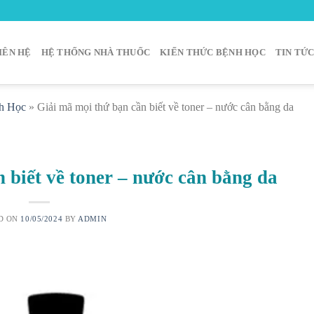
IÊN HỆ
HỆ THỐNG NHÀ THUỐC
KIẾN THỨC BỆNH HỌC
TIN TỨ
h Học
»
Giải mã mọi thứ bạn cần biết về toner – nước cân bằng da
 biết về toner – nước cân bằng da
D ON
10/05/2024
BY
ADMIN