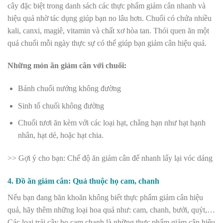
cây đặc biệt trong danh sách các thực phẩm giảm cân nhanh và
hiệu quả nhờ tác dụng giúp bạn no lâu hơn. Chuối có chứa nhiều
kali, canxi, magiê, vitamin và chất xơ hòa tan. Thói quen ăn một
quả chuối mỗi ngày thực sự có thể giúp bạn giảm cân hiệu quả.
Những món ăn giảm cân với chuối:
Bánh chuối nướng không đường
Sinh tố chuối không đường
Chuối tươi ăn kèm với các loại hạt, chẳng hạn như hạt hạnh
nhân, hạt dẻ, hoặc hạt chia.
>> Gợi ý cho bạn:
Chế độ ăn giảm cân để nhanh lấy lại vóc dáng
4. Đồ ăn giảm cân: Quả thuộc họ cam, chanh
Nếu bạn đang băn khoăn không biết
thực phẩm giảm cân hiệu
quả, hãy thêm những loại hoa quả như: cam, chanh, bưởi, quýt,…
Các loại trái cây họ
cam chanh là những thực phẩm giảm cân hiệu