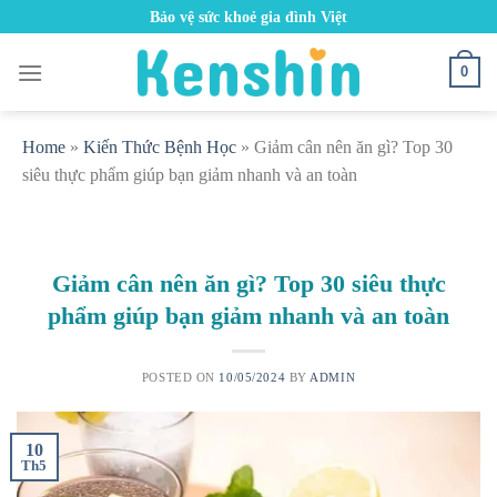
Skip
Bảo vệ sức khoẻ gia đình Việt
to
content
0
Home
»
Kiến Thức Bệnh Học
»
Giảm cân nên ăn gì? Top 30
siêu thực phẩm giúp bạn giảm nhanh và an toàn
Giảm cân nên ăn gì? Top 30 siêu thực
phẩm giúp bạn giảm nhanh và an toàn
POSTED ON
10/05/2024
BY
ADMIN
10
Th5