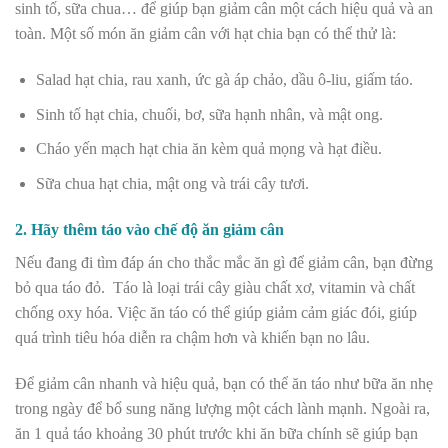
sinh tố, sữa chua… để giúp bạn giảm cân một cách hiệu quả và an
toàn. Một số món ăn giảm cân với hạt chia bạn có thể thử là:
Salad hạt chia, rau xanh, ức gà áp chảo, dầu ô-liu, giấm táo.
Sinh tố hạt chia, chuối, bơ, sữa hạnh nhân, và mật ong.
Cháo yến mạch hạt chia ăn kèm quả mọng và hạt điều.
Sữa chua hạt chia, mật ong và trái cây tươi.
2. Hãy thêm táo vào chế độ ăn giảm cân
Nếu đang đi tìm đáp án cho thắc mắc ăn gì để giảm cân, bạn đừng
bỏ qua táo đỏ. Táo là loại trái cây giàu chất xơ, vitamin và chất
chống oxy hóa. Việc ăn táo có thể giúp giảm cảm giác đói, giúp
quá trình tiêu hóa diễn ra chậm hơn và khiến bạn no lâu.
Để giảm cân nhanh và hiệu quả, bạn có thể ăn táo như bữa ăn nhẹ
trong ngày để bổ sung năng lượng một cách lành mạnh. Ngoài ra,
ăn 1 quả táo khoảng 30 phút trước khi ăn bữa chính sẽ giúp bạn