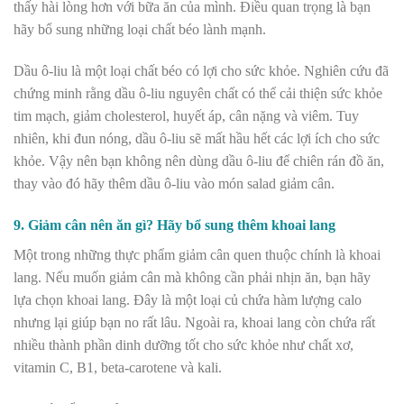
thấy hài lòng hơn với bữa ăn của mình. Điều quan trọng là bạn
hãy bổ sung những loại chất béo lành mạnh.
Dầu ô-liu là một loại chất béo có lợi cho sức khỏe. Nghiên cứu đã
chứng minh rằng dầu ô-liu nguyên chất có thể cải thiện sức khỏe
tim mạch, giảm cholesterol, huyết áp, cân nặng và viêm. Tuy
nhiên, khi đun nóng, dầu ô-liu sẽ mất hầu hết các lợi ích cho sức
khỏe. Vậy nên bạn không nên dùng dầu ô-liu để chiên rán đồ ăn,
thay vào đó hãy thêm dầu ô-liu vào món salad giảm cân.
9. Giảm cân nên ăn gì? Hãy bổ sung thêm khoai lang
Một trong
những thực phẩm giảm cân quen thuộc chính là khoai
lang.
Nếu muốn giảm cân mà không cần phải nhịn ăn, bạn hãy
lựa chọn khoai lang. Đây là một loại củ chứa hàm lượng calo
nhưng lại giúp bạn no rất lâu. Ngoài ra, khoai lang còn chứa rất
nhiều thành phần dinh dưỡng tốt cho sức khỏe như chất xơ,
vitamin C, B1, beta-carotene và kali.