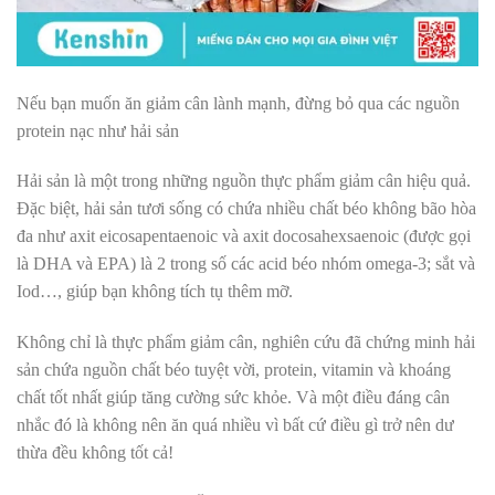
Nếu bạn muốn ăn giảm cân lành mạnh, đừng bỏ qua các nguồn
protein nạc như hải sản
Hải sản là một trong những nguồn thực phẩm giảm cân hiệu quả.
Đặc biệt, hải sản tươi sống có chứa nhiều chất béo không bão hòa
đa như axit eicosapentaenoic và axit docosahexsaenoic (được gọi
là DHA và EPA) là 2 trong số các acid béo nhóm omega-3; sắt và
Iod…, giúp bạn không tích tụ thêm mỡ.
Không chỉ là thực phẩm giảm cân, nghiên cứu đã chứng minh hải
sản chứa nguồn chất béo tuyệt vời, protein, vitamin và khoáng
chất tốt nhất giúp tăng cường sức khỏe. Và một điều đáng cân
nhắc đó là không nên ăn quá nhiều vì bất cứ điều gì trở nên dư
thừa đều không tốt cả!