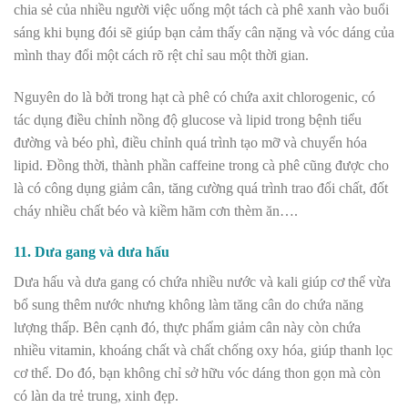
chia sẻ của nhiều người việc uống một tách cà phê xanh vào buổi
sáng khi bụng đói sẽ giúp bạn cảm thấy cân nặng và vóc dáng của
mình thay đổi một cách rõ rệt chỉ sau một thời gian.
Nguyên do là bởi trong hạt cà phê có chứa axit chlorogenic, có
tác dụng điều chỉnh nồng độ glucose và lipid trong bệnh tiểu
đường và béo phì, điều chỉnh quá trình tạo mỡ và chuyển hóa
lipid. Đồng thời, thành phần caffeine trong cà phê cũng được cho
là có công dụng giảm cân, tăng cường quá trình trao đổi chất, đốt
cháy nhiều chất béo và kiềm hãm cơn thèm ăn….
11. Dưa gang và dưa hấu
Dưa hấu và dưa gang có chứa nhiều nước và kali giúp cơ thể vừa
bổ sung thêm nước nhưng không làm tăng cân do chứa năng
lượng thấp. Bên cạnh đó, thực phẩm giảm cân này còn chứa
nhiều vitamin, khoáng chất và chất chống oxy hóa, giúp thanh lọc
cơ thể. Do đó, bạn không chỉ sở hữu vóc dáng thon gọn mà còn
có làn da trẻ trung, xinh đẹp.