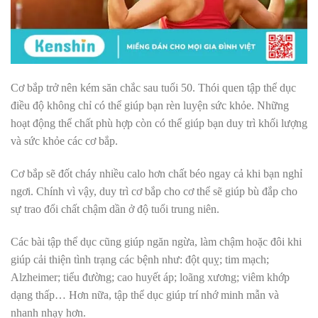
Cơ bắp trở nên kém săn chắc sau tuổi 50. Thói quen tập thể dục
điều độ không chỉ có thể giúp bạn rèn luyện sức khỏe. Những
hoạt động thể chất phù hợp còn có thể giúp bạn duy trì khối lượng
và sức khỏe các cơ bắp.
Cơ bắp sẽ đốt cháy nhiều calo hơn chất béo ngay cả khi bạn nghỉ
ngơi. Chính vì vậy, duy trì cơ bắp cho cơ thể sẽ giúp bù đắp cho
sự trao đổi chất chậm dần ở độ tuổi trung niên.
Các bài tập thể dục cũng giúp ngăn ngừa, làm chậm hoặc đôi khi
giúp cải thiện tình trạng các bệnh như: đột quỵ; tim mạch;
Alzheimer; tiểu đường; cao huyết áp; loãng xương; viêm khớp
dạng thấp… Hơn nữa, tập thể dục giúp trí nhớ minh mẫn và
nhanh nhạy hơn.