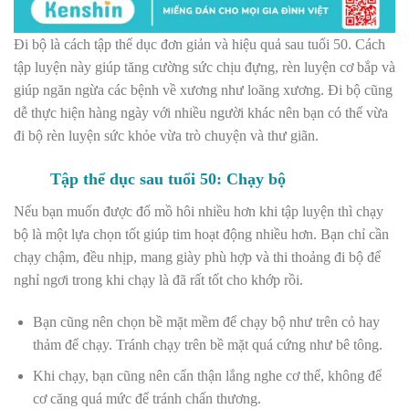
Đi bộ là cách tập thể dục đơn giản và hiệu quả sau tuổi 50. Cách
tập luyện này giúp tăng cường sức chịu đựng, rèn luyện cơ bắp và
giúp ngăn ngừa các bệnh về xương như loãng xương. Đi bộ cũng
dễ thực hiện hàng ngày với nhiều người khác nên bạn có thể vừa
đi bộ rèn luyện sức khỏe vừa trò chuyện và thư giãn.
Tập thể dục sau tuổi 50: Chạy bộ
Nếu bạn muốn được đổ mồ hôi nhiều hơn khi tập luyện thì chạy
bộ là một lựa chọn tốt giúp tim hoạt động nhiều hơn. Bạn chỉ cần
chạy chậm, đều nhịp, mang giày phù hợp và thi thoảng đi bộ để
nghỉ ngơi trong khi chạy là đã rất tốt cho khớp rồi.
Bạn cũng nên chọn bề mặt mềm để chạy bộ như trên cỏ hay
thảm để chạy. Tránh chạy trên bề mặt quá cứng như bê tông.
Khi chạy, bạn cũng nên cẩn thận lắng nghe cơ thể, không để
cơ căng quá mức để tránh chấn thương.