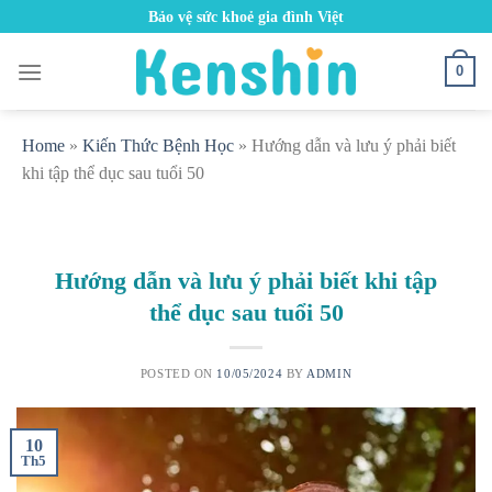
Skip
Bảo vệ sức khoẻ gia đình Việt
to
content
0
Home
»
Kiến Thức Bệnh Học
»
Hướng dẫn và lưu ý phải biết
khi tập thể dục sau tuổi 50
Hướng dẫn và lưu ý phải biết khi tập
thể dục sau tuổi 50
POSTED ON
10/05/2024
BY
ADMIN
10
Th5