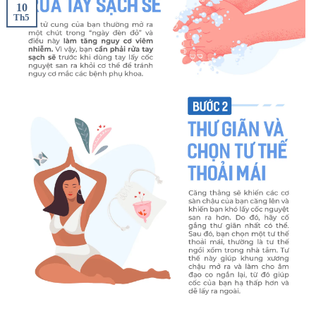
10
Th5