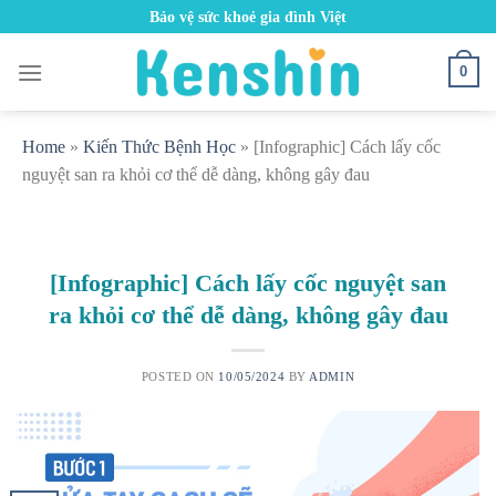
Skip
Bảo vệ sức khoẻ gia đình Việt
to
content
0
Home
»
Kiến Thức Bệnh Học
»
[Infographic] Cách lấy cốc
nguyệt san ra khỏi cơ thể dễ dàng, không gây đau
[Infographic] Cách lấy cốc nguyệt san
ra khỏi cơ thể dễ dàng, không gây đau
POSTED ON
10/05/2024
BY
ADMIN