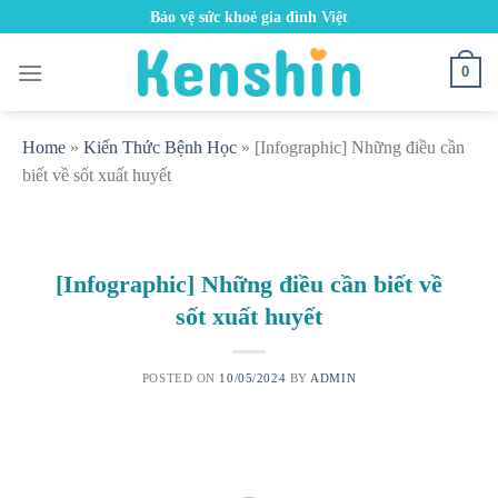
Skip
Bảo vệ sức khoẻ gia đình Việt
to
content
0
Home
»
Kiến Thức Bệnh Học
»
[Infographic] Những điều cần
biết về sốt xuất huyết
[Infographic] Những điều cần biết về
sốt xuất huyết
POSTED ON
10/05/2024
BY
ADMIN