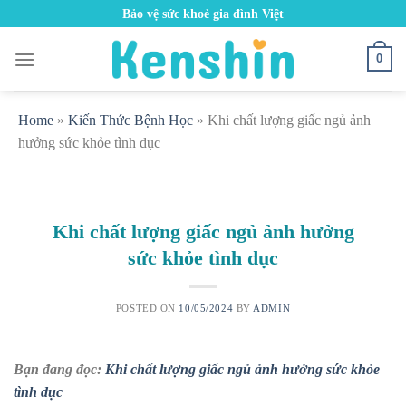
Skip
Bảo vệ sức khoẻ gia đình Việt
to
content
0
Home
»
Kiến Thức Bệnh Học
»
Khi chất lượng giấc ngủ ảnh
hưởng sức khỏe tình dục
Khi chất lượng giấc ngủ ảnh hưởng
sức khỏe tình dục
POSTED ON
10/05/2024
BY
ADMIN
Bạn đang đọc:
Khi chất lượng giấc ngủ ảnh hưởng sức khỏe
tình dục