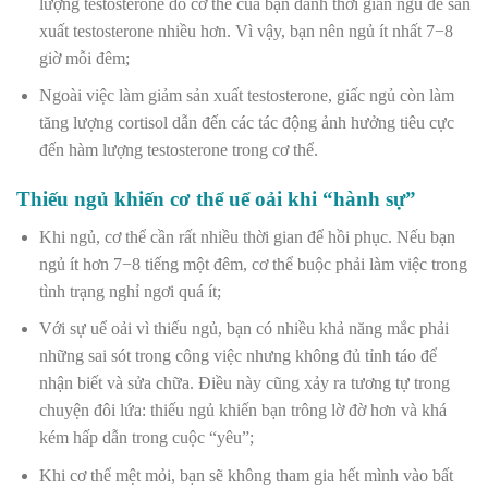
lượng testosterone do cơ thể của bạn dành thời gian ngủ để sản
xuất testosterone nhiều hơn. Vì vậy, bạn nên ngủ ít nhất 7−8
giờ mỗi đêm;
Ngoài việc làm giảm sản xuất testosterone, giấc ngủ còn làm
tăng lượng cortisol dẫn đến các tác động ảnh hưởng tiêu cực
đến hàm lượng testosterone trong cơ thể.
Thiếu ngủ khiến cơ thể uể oải khi “hành sự”
Khi ngủ, cơ thể cần rất nhiều thời gian để hồi phục. Nếu bạn
ngủ ít hơn 7−8 tiếng một đêm, cơ thể buộc phải làm việc trong
tình trạng nghỉ ngơi quá ít;
Với sự uể oải vì thiếu ngủ, bạn có nhiều khả năng mắc phải
những sai sót trong công việc nhưng không đủ tỉnh táo để
nhận biết và sửa chữa. Điều này cũng xảy ra tương tự trong
chuyện đôi lứa: thiếu ngủ khiến bạn trông lờ đờ hơn và khá
kém hấp dẫn trong cuộc “yêu”;
Khi cơ thể mệt mỏi, bạn sẽ không tham gia hết mình vào bất