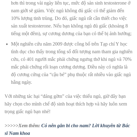
hơn thì trong vài ngày liên tục, mức độ sản sinh testosterone ở
nam giới sẽ giảm. Việc ngủ không đủ giấc có thể giảm đến
10% lượng tinh trùng. Do đó, giấc ngủ rất cần thiết cho việc
sản xuất testosterone. Nếu bạn không ngủ đủ giấc (khoảng 8
tiếng một đêm), sự cương dương của bạn có thể bị ảnh hưởng;
Một nghiên cứu năm 2009 được công bố trên Tạp chí Y học
tình dục cho thấy trong tổng số đối tượng nam tham gia nghiên
cứu, có 401 người mắc phải chứng ngưng thở khi ngủ và 70%
mắc phải chứng rối loạn cương dương. Điều này có nghĩa là
độ cương cứng của “cậu bé” phụ thuộc rất nhiều vào giấc ngủ
hằng ngày.
Với những tác hại “đáng gờm” của việc thiếu ngủ, giờ đây bạn
hãy chọn cho mình chế độ sinh hoạt thích hợp và hãy luôn xem
trọng giấc ngủ bạn nhé!
>>>>>Xem thêm:
Có nên gắn bi cho nam? Lời khuyên từ Bác
sĩ Nam khoa