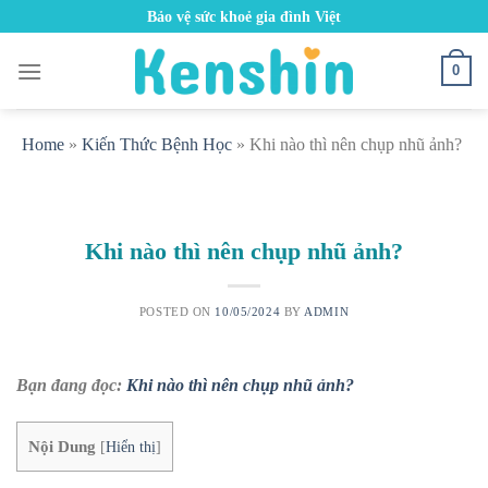
Skip
Bảo vệ sức khoẻ gia đình Việt
to
content
0
Home
»
Kiến Thức Bệnh Học
»
Khi nào thì nên chụp nhũ ảnh?
Khi nào thì nên chụp nhũ ảnh?
POSTED ON
10/05/2024
BY
ADMIN
Bạn đang đọc:
Khi nào thì nên chụp nhũ ảnh?
Nội Dung
[
Hiển thị
]