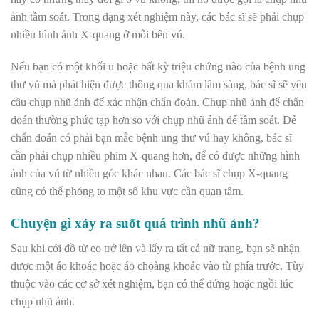
ảnh tầm soát. Trong dạng xét nghiệm này, các bác sĩ sẽ phải chụp
nhiều hình ảnh X-quang ở mỗi bên vú.
Nếu bạn có một khối u hoặc bất kỳ triệu chứng nào của bệnh ung
thư vú mà phát hiện được thông qua khám lâm sàng, bác sĩ sẽ yêu
cầu chụp nhũ ảnh để xác nhận chẩn đoán. Chụp nhũ ảnh để chẩn
đoán thường phức tạp hơn so với chụp nhũ ảnh để tầm soát. Để
chẩn đoán có phải bạn mắc bệnh ung thư vú hay không, bác sĩ
cần phải chụp nhiều phim X-quang hơn, để có được những hình
ảnh của vú từ nhiều góc khác nhau. Các bác sĩ chụp X-quang
cũng có thể phóng to một số khu vực cần quan tâm.
Chuyện gì xảy ra suốt quá trình nhũ ảnh?
Sau khi cởi đồ từ eo trở lên và lấy ra tất cả nữ trang, bạn sẽ nhận
được một áo khoác hoặc áo choàng khoác vào từ phía trước. Tùy
thuộc vào các cơ sở xét nghiệm, bạn có thể đứng hoặc ngồi lúc
chụp nhũ ảnh.