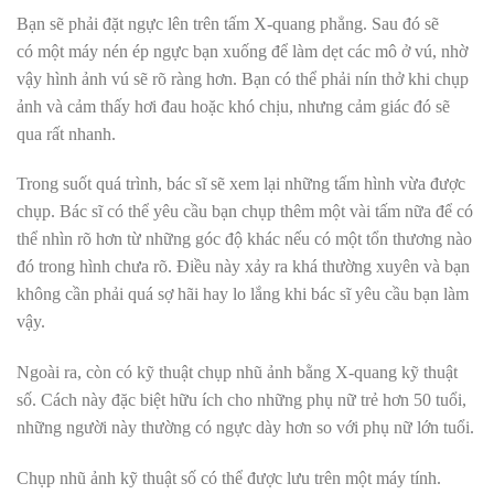
Bạn sẽ phải đặt ngực lên trên tấm X-quang phẳng. Sau đó sẽ
có một máy nén ép ngực bạn xuống để làm dẹt các mô ở vú, nhờ
vậy hình ảnh vú sẽ rõ ràng hơn. Bạn có thể phải nín thở khi chụp
ảnh và cảm thấy hơi đau hoặc khó chịu, nhưng cảm giác đó sẽ
qua rất nhanh.
Trong suốt quá trình, bác sĩ sẽ xem lại những tấm hình vừa được
chụp. Bác sĩ có thể yêu cầu bạn chụp thêm một vài tấm nữa để có
thể nhìn rõ hơn từ những góc độ khác nếu có một tổn thương nào
đó trong hình chưa rõ. Điều này xảy ra khá thường xuyên và bạn
không cần phải quá sợ hãi hay lo lắng khi bác sĩ yêu cầu bạn làm
vậy.
Ngoài ra, còn có kỹ thuật chụp nhũ ảnh bằng X-quang kỹ thuật
số. Cách này đặc biệt hữu ích cho những phụ nữ trẻ hơn 50 tuổi,
những người này thường có ngực dày hơn so với phụ nữ lớn tuổi.
Chụp nhũ ảnh kỹ thuật số có thể được lưu trên một máy tính.