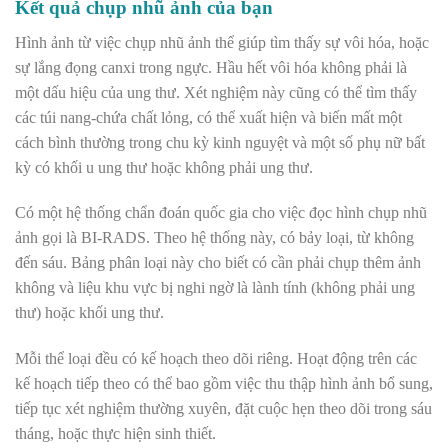
Kết quả chụp nhũ ảnh của bạn
Hình ảnh từ việc chụp nhũ ảnh thể giúp tìm thấy sự vôi hóa, hoặc
sự lắng đọng canxi trong ngực. Hầu hết vôi hóa không phải là
một dấu hiệu của ung thư. Xét nghiệm này cũng có thể tìm thấy
các túi nang-chứa chất lỏng, có thể xuất hiện và biến mất một
cách bình thường trong chu kỳ kinh nguyệt và một số phụ nữ bất
kỳ có khối u ung thư hoặc không phải ung thư.
Có một hệ thống chẩn đoán quốc gia cho việc đọc hình chụp nhũ
ảnh gọi là BI-RADS. Theo hệ thống này, có bảy loại, từ không
đến sáu. Bảng phân loại này cho biết có cần phải chụp thêm ảnh
không và liệu khu vực bị nghi ngờ là lành tính (không phải ung
thư) hoặc khối ung thư.
Mỗi thể loại đều có kế hoạch theo dõi riêng. Hoạt động trên các
kế hoạch tiếp theo có thể bao gồm việc thu thập hình ảnh bổ sung,
tiếp tục xét nghiệm thường xuyên, đặt cuộc hẹn theo dõi trong sáu
tháng, hoặc thực hiện sinh thiết.