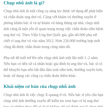
Chụp nhũ ảnh là gì?
Chụp nhũ ảnh là một công cụ sàng lọc được sử dụng để phát hiện
và chẩn đoán ung thư vú. Cùng với khám vú thường xuyên ở
phòng khám bác sĩ và tự khám vú hàng tháng tại nhà, chụp nhũ
ảnh cũng là một yếu tố quan trọng trong việc chẩn đoán sớm bệnh
ung thư vú. Theo Viện Ung thư Quốc gia, gần 40.000 phụ nữ
chết vì ung thư vú vào năm 2012. Hơn 226.000 trường hợp mới
cũng đã được chẩn đoán trong cùng năm đó.
Phụ nữ 40 tuổi trở lên nên chụp nhũ ảnh một lần mỗi 1–2 năm.
Nếu bạn có tiền sử cá nhân hoặc gia đình bị ung thư vú, bác sĩ có
thể khuyên bạn nên bắt đầu tầm soát sớm hơn, thường xuyên hơn,
hoặc sử dụng các công cụ chẩn đoán thêm khác.
Khái niệm cơ bản của chụp nhũ ảnh
Chụp nhũ ảnh là việc chụp X-quang ở vú. Nếu bác sĩ yêu cầu bạn
chụp nhũ ảnh thường xuyên để kiểm tra xem bạn có bị ung thư
hay có những thay đổi gì ở vú không, thì nó được gọi là chụp nhũ