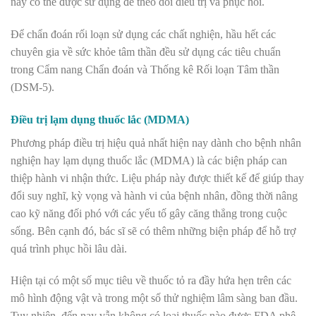
này có thể được sử dụng để theo dõi điều trị và phục hồi.
Để chẩn đoán rối loạn sử dụng các chất nghiện, hầu hết các
chuyên gia về sức khỏe tâm thần đều sử dụng các tiêu chuẩn
trong Cẩm nang Chẩn đoán và Thống kê Rối loạn Tâm thần
(DSM-5).
Điều trị lạm dụng thuốc lắc (MDMA)
Phương pháp điều trị hiệu quả nhất hiện nay dành cho bệnh nhân
nghiện hay lạm dụng thuốc lắc (MDMA) là các biện pháp can
thiệp hành vi nhận thức. Liệu pháp này được thiết kế để giúp thay
đổi suy nghĩ, kỳ vọng và hành vi của bệnh nhân, đồng thời nâng
cao kỹ năng đối phó với các yếu tố gây căng thẳng trong cuộc
sống. Bên cạnh đó, bác sĩ sẽ có thêm những biện pháp để hỗ trợ
quá trình phục hồi lâu dài.
Hiện tại có một số mục tiêu về thuốc tỏ ra đầy hứa hẹn trên các
mô hình động vật và trong một số thử nghiệm lâm sàng ban đầu.
Tuy nhiên, đến nay vẫn không có loại thuốc nào được FDA phê