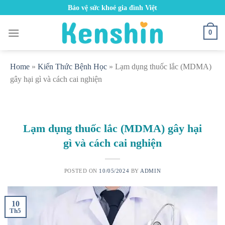
Skip
Bảo vệ sức khoẻ gia đình Việt
to
content
0
Home
»
Kiến Thức Bệnh Học
»
Lạm dụng thuốc lắc (MDMA)
gây hại gì và cách cai nghiện
Lạm dụng thuốc lắc (MDMA) gây hại
gì và cách cai nghiện
POSTED ON
10/05/2024
BY
ADMIN
10
Th5