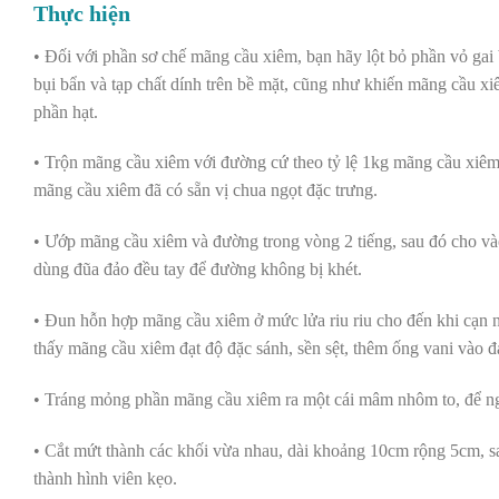
Thực hiện
• Đối với phần sơ chế mãng cầu xiêm, bạn hãy lột bỏ phần vỏ gai 
bụi bẩn và tạp chất dính trên bề mặt, cũng như khiến mãng cầu xi
phần hạt.
• Trộn mãng cầu xiêm với đường cứ theo tỷ lệ 1kg mãng cầu xiêm 
mãng cầu xiêm đã có sẵn vị chua ngọt đặc trưng.
• Ướp mãng cầu xiêm và đường trong vòng 2 tiếng, sau đó cho vào
dùng đũa đảo đều tay để đường không bị khét.
• Đun hỗn hợp mãng cầu xiêm ở mức lửa riu riu cho đến khi cạn n
thấy mãng cầu xiêm đạt độ đặc sánh, sền sệt, thêm ống vani vào đả
• Tráng mỏng phần mãng cầu xiêm ra một cái mâm nhôm to, để ngo
• Cắt mứt thành các khối vừa nhau, dài khoảng 10cm rộng 5cm, sa
thành hình viên kẹo.