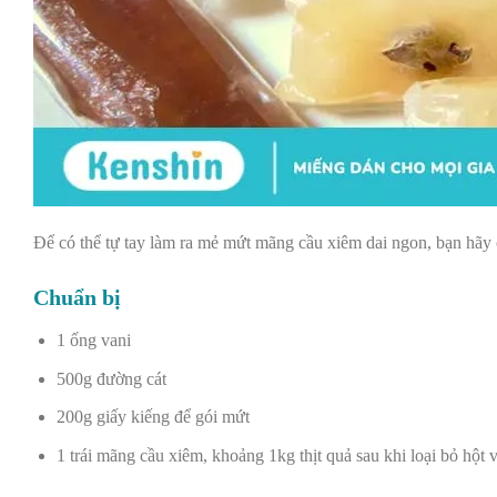
Để có thể tự tay làm ra mẻ mứt mãng cầu xiêm dai ngon, bạn hãy 
Chuẩn bị
1 ống vani
500g đường cát
200g giấy kiếng để gói mứt
1 trái mãng cầu xiêm, khoảng 1kg thịt quả sau khi loại bỏ hột 