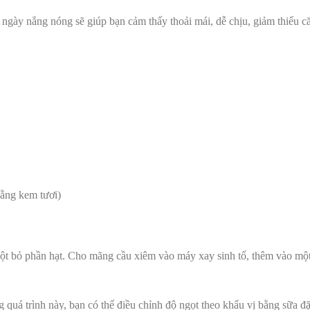
gày nắng nóng sẽ giúp bạn cảm thấy thoải mái, dễ chịu, giảm thiểu c
bằng kem tươi)
lột bỏ phần hạt. Cho mãng cầu xiêm vào máy xay sinh tố, thêm vào mộ
 quá trình này, bạn có thể điều chỉnh độ ngọt theo khẩu vị bằng sữa đặ