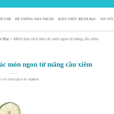
IÊN HỆ
HỆ THỐNG NHÀ THUỐC
KIẾN THỨC BỆNH HỌC
TIN TỨ
h Học
»
Mách bạn cách làm các món ngon từ mãng cầu xiêm
ác món ngon từ mãng cầu xiêm
D ON
10/05/2024
BY
ADMIN