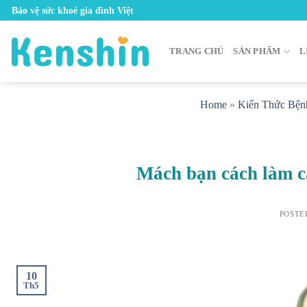
Skip
Bảo vệ sức khoẻ gia đình Việt
to
content
TRANG CHỦ
SẢN PHẨM
L
Home
»
Kiến Thức Bện
Mách bạn cách làm c
POSTE
10
Th5