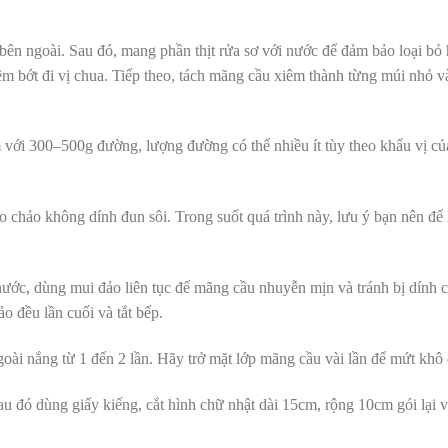
bên ngoài. Sau đó, mang phần thịt rửa sơ với nước để đảm bảo loại bỏ
êm bớt đi vị chua. Tiếp theo, tách mãng cầu xiêm thành từng múi nhỏ và
với 300–500g đường, lượng đường có thể nhiều ít tùy theo khẩu vị của
 chảo không dính đun sôi. Trong suốt quá trình này, lưu ý bạn nên để
ước, dùng mui đảo liên tục để mãng cầu nhuyễn mịn và tránh bị dính c
o đều lần cuối và tắt bếp.
ài nắng từ 1 đến 2 lần. Hãy trở mặt lớp mãng cầu vài lần để mứt khô 
u đó dùng giấy kiếng, cắt hình chữ nhật dài 15cm, rộng 10cm gói lại 