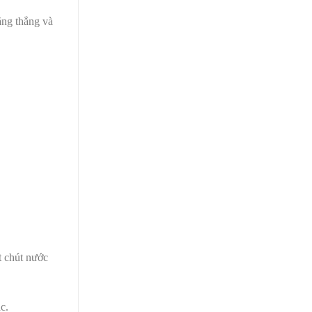
ăng thẳng và
t chút nước
c.