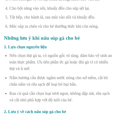
Cho bột năng vào nồi, khuấy đều cho súp sệt lại.
Tắt bếp, cho hành lá, rau mùi vào nồi và khuấy đều.
Múc súp ra chén và cho bé thưởng thức khi còn nóng.
Những lưu ý khi nấu súp gà cho bé
1. Lựa chọn nguyên liệu
Nên chọn thịt gà ta, có nguồn gốc rõ ràng, đảm bảo vệ sinh an
toàn thực phẩm. Ưu tiên phần ức gà hoặc đùi gà vì có nhiều
thịt và ít mỡ.
Nấm hương cần được ngâm nước nóng cho nở mềm, cắt bỏ
chân nấm và rửa sạch để loại bỏ bụi bẩn.
Rau củ quả cần chọn loại tươi ngon, không dập nát, rửa sạch
và cắt nhỏ phù hợp với độ tuổi của bé.
2. Lưu ý về cách nấu súp gà cho bé