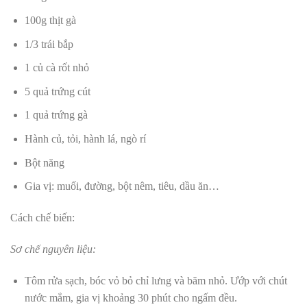
100g thịt gà
1/3 trái bắp
1 củ cà rốt nhỏ
5 quả trứng cút
1 quả trứng gà
Hành củ, tỏi, hành lá, ngò rí
Bột năng
Gia vị: muối, đường, bột nêm, tiêu, dầu ăn…
Cách chế biến:
Sơ chế nguyên liệu:
Tôm rửa sạch, bóc vỏ bỏ chỉ lưng và băm nhỏ. Ướp với chút
nước mắm, gia vị khoảng 30 phút cho ngấm đều.