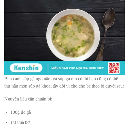
Bên cạnh súp gà ngô nấm và súp gà rau củ thì bạn cũng có thể
thử nấu món súp gà khoai tây đổi vị cho cho bé theo bí quyết sau:
Nguyên liệu cần chuẩn bị:
100g ức gà
1/3 thìa bơ