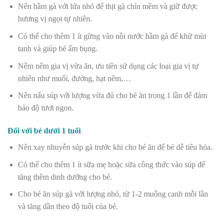
Nên hầm gà với lửa nhỏ để thịt gà chín mềm và giữ được
hương vị ngọt tự nhiên.
Có thể cho thêm 1 ít gừng vào nồi nước hầm gà để khử mùi
tanh và giúp bé ấm bụng.
Nêm nếm gia vị vừa ăn, ưu tiên sử dụng các loại gia vị tự
nhiên như muối, đường, hạt nêm,…
Nên nấu súp với lượng vừa đủ cho bé ăn trong 1 lần để đảm
bảo độ tươi ngon.
Đối với bé dưới 1 tuổi
Nên xay nhuyễn súp gà trước khi cho bé ăn để bé dễ tiêu hóa.
Có thể cho thêm 1 ít sữa mẹ hoặc sữa công thức vào súp để
tăng thêm dinh dưỡng cho bé.
Cho bé ăn súp gà với lượng nhỏ, từ 1-2 muỗng canh mỗi lần
và tăng dần theo độ tuổi của bé.