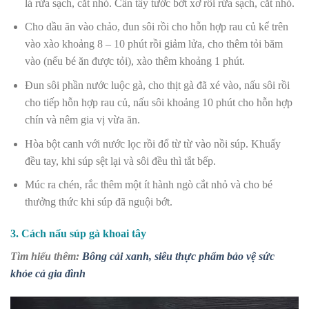
lá rửa sạch, cắt nhỏ. Cần tây tước bớt xơ rồi rửa sạch, cắt nhỏ.
Cho dầu ăn vào chảo, đun sôi rồi cho hỗn hợp rau củ kể trên
vào xào khoảng 8 – 10 phút rồi giảm lửa, cho thêm tỏi băm
vào (nếu bé ăn được tỏi), xào thêm khoảng 1 phút.
Đun sôi phần nước luộc gà, cho thịt gà đã xé vào, nấu sôi rồi
cho tiếp hỗn hợp rau củ, nấu sôi khoảng 10 phút cho hỗn hợp
chín và nêm gia vị vừa ăn.
Hòa bột canh với nước lọc rồi đổ từ từ vào nồi súp. Khuấy
đều tay, khi súp sệt lại và sôi đều thì tắt bếp.
Múc ra chén, rắc thêm một ít hành ngò cắt nhỏ và cho bé
thưởng thức khi súp đã nguội bớt.
3. Cách nấu súp gà khoai tây
Tìm hiểu thêm:
Bông cải xanh, siêu thực phẩm bảo vệ sức
khỏe cả gia đình