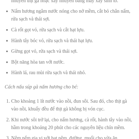
nhuyễn thịt gà hoặc xay nhuyễn bằng máy xay sinh tố.
Nấm hương ngâm nước nóng cho nở mềm, cắt bỏ chân nấm,
rửa sạch và thái sợi.
Cà rốt gọt vỏ, rửa sạch và cắt hạt lựu.
Hành tây bóc vỏ, rửa sạch và thái hạt lựu.
Gừng gọt vỏ, rửa sạch và thái sợi.
Bột năng hòa tan với nước.
Hành lá, rau mùi rửa sạch và thái nhỏ.
Cách nấu súp gà nấm hương cho bé:
Cho khoảng 1 lít nước vào nồi, đun sôi. Sau đó, cho thịt gà
vào nồi, khuấy đều để thịt gà không bị vón cục.
Khi nước sôi trở lại, cho nấm hương, cà rốt, hành tây vào nồi,
hầm trong khoảng 20 phút cho các nguyên liệu chín mềm.
Nêm nếm gia vị với hạt nêm, đường, muối cho vừa ăn.