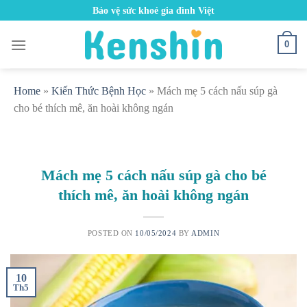
Skip
Bảo vệ sức khoẻ gia đình Việt
to
content
0
Home
»
Kiến Thức Bệnh Học
»
Mách mẹ 5 cách nấu súp gà
cho bé thích mê, ăn hoài không ngán
Mách mẹ 5 cách nấu súp gà cho bé
thích mê, ăn hoài không ngán
POSTED ON
10/05/2024
BY
ADMIN
10
Th5