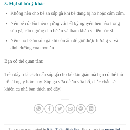
3. Một số lưu ý khác
Không nên cho bé ăn súp gà khi bé đang bị ho hoặc cảm cúm.
Nếu bé có dấu hiệu dị ứng với bất kỳ nguyên liệu nào trong
súp gà, cần ngừng cho bé ăn và tham khảo ý kiến bác sĩ.
Nên cho bé ăn súp gà khi còn ấm để giữ được hương vị và
dinh dưỡng của món ăn.
Bạn có thể quan tâm:
Trên đây 5 là cách nấu súp gà cho bé đơn giản mà bạn có thể thử
trổ tài ngay hôm nay. Súp gà vừa dễ ăn vừa bổ, chắc chắn sẽ
khiến cả nhà bạn thích mê đấy!
This entry was posted in
Kiến Thức Bệnh Học
. Bookmark the
permalink
.