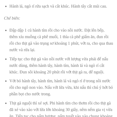
Hành lá, ngò rí rửa sạch và cắt khúc. Hành tây cắt múi cau.
Chế biến:
Đập dập 1 củ hành tím rồi cho vào nồi nước. Đặt lên bếp,
thêm xíu muỗng cà phê muối, 1 thìa cà phê giấm ăn, đun rồi
rồi cho thịt gà vào trụng sơ khoảng 1 phút, vớt ra, cho qua thau
nước và rửa lại.
Tiếp tục cho thịt gà vào nồi nước với lượng vừa phải để nấu
nước dùng, thêm hành tây, hành tím, hành lá và ngò rí cắt
khúc. Đun sôi khoảng 20 phút rồi vớt thịt gà ra, để nguội.
Vớt bỏ hành tây, hành tím, hành lá và ngò rí ở trong nồi nước
rồi cho ngô non vào. Nấu với lửa vừa, khi nấu thì chú ý hớt bỏ
phần bọt cho nước trong.
Thịt gà nguội thì xé sợi. Phi hành tím cho thơm rồi cho thịt gà
đã xé vào xào với lửa lớn khoảng 30 giây, nêm nếm gia vị vừa
ăn. Tiếp tục cho nấm hương, nấm tuyết vào xào chung khoảng