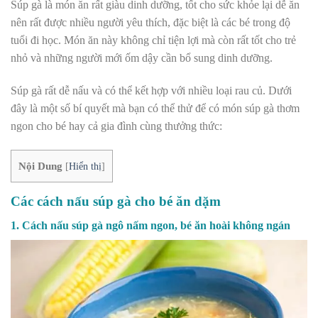
Súp gà là món ăn rất giàu dinh dưỡng, tốt cho sức khỏe lại dễ ăn
nên rất được nhiều người yêu thích, đặc biệt là các bé trong độ
tuổi đi học. Món ăn này không chỉ tiện lợi mà còn rất tốt cho trẻ
nhỏ và những người mới ốm dậy cần bổ sung dinh dưỡng.
Súp gà rất dễ nấu và có thể kết hợp với nhiều loại rau củ. Dưới
đây là một số bí quyết mà bạn có thể thử để có món súp gà thơm
ngon cho bé hay cả gia đình cùng thưởng thức:
Nội Dung
[
Hiển thị
]
Các cách nấu súp gà cho bé ăn dặm
1. Cách nấu súp gà ngô nấm ngon, bé ăn hoài không ngán