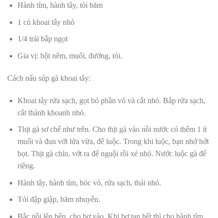
Hành tím, hành tây, tỏi băm
1 củ khoai tây nhỏ
1/4 trái bắp ngọt
Gia vị: bột nêm, muối, đường, tỏi.
Cách nấu súp gà khoai tây:
Khoai tây rửa sạch, gọt bỏ phần vỏ và cắt nhỏ. Bắp rửa sạch,
cắt thành khoanh nhỏ.
Thịt gà sơ chế như trên. Cho thịt gà vào nồi nước có thêm 1 ít
muối và đun với lửa vừa, để luộc. Trong khi luộc, bạn nhớ hớt
bọt. Thịt gà chín, vớt ra để nguội rồi xé nhỏ. Nước luộc gà để
riêng.
Hành tây, hành tím, bóc vỏ, rửa sạch, thái nhỏ.
Tỏi đập giập, băm nhuyễn.
Bắc nồi lên bếp, cho bơ vào. Khi bơ tan hết thì cho hành tím