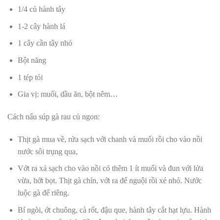
1/4 củ hành tây
1-2 cây hành lá
1 cây cần tây nhỏ
Bột năng
1 tép tỏi
Gia vị: muối, dầu ăn, bột nêm…
Cách nấu súp gà rau củ ngon:
Thịt gà mua về, rửa sạch với chanh và muối rồi cho vào nồi
nước sôi trụng qua,
Vớt ra xả sạch cho vào nồi có thêm 1 ít muối và đun với lửa
vừa, hớt bọt. Thịt gà chín, vớt ra để nguội rồi xé nhỏ. Nước
luộc gà để riêng.
Bí ngòi, ớt chuông, cà rốt, đậu que, hành tây cắt hạt lựu. Hành