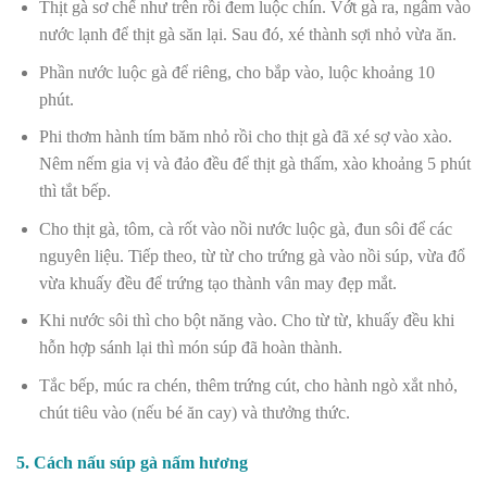
Thịt gà sơ chế như trên rồi đem luộc chín.
Vớt gà ra, ngâm vào
nước lạnh để thịt gà săn lại. Sau đó, xé thành sợi nhỏ vừa ăn.
Phần nước luộc gà để riêng, cho bắp vào, luộc khoảng 10
phút.
Phi thơm hành tím băm nhỏ rồi cho thịt gà đã xé sợ vào xào.
Nêm nếm gia vị và đảo đều để thịt gà thấm, xào khoảng 5 phút
thì tắt bếp.
Cho thịt gà, tôm, cà rốt vào nồi nước luộc gà, đun sôi để các
nguyên liệu. Tiếp theo, từ từ cho trứng gà vào nồi súp, vừa đổ
vừa khuấy đều để trứng tạo thành vân may đẹp mắt.
Khi nước sôi thì cho bột năng vào. Cho từ từ, khuấy đều khi
hỗn hợp sánh lại thì món súp đã hoàn thành.
Tắc bếp, múc ra chén, thêm trứng cút, cho hành ngò xắt nhỏ,
chút tiêu vào (nếu bé ăn cay) và thưởng thức.
5. Cách nấu súp gà nấm hương