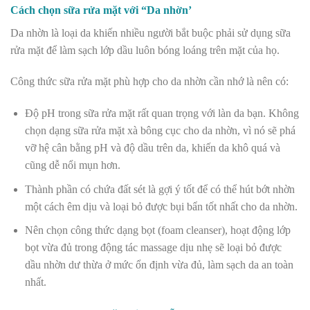
Cách chọn sữa rửa mặt​ với “Da nhờn’
Da nhờn là loại da khiến nhiều người bắt buộc phải sử dụng sữa
rửa mặt để làm sạch lớp dầu luôn bóng loáng trên mặt của họ.
Công thức sữa rửa mặt phù hợp cho da nhờn cần nhớ là nên có:
Độ pH trong sữa rửa mặt rất quan trọng với làn da bạn. Không
chọn dạng sữa rửa mặt xà bông cục cho da nhờn, vì nó sẽ phá
vỡ hệ cân bằng pH và độ dầu trên da, khiến da khô quá và
cũng dễ nổi mụn hơn.
Thành phần có chứa đất sét là gợi ý tốt để có thể hút bớt nhờn
một cách êm dịu và loại bỏ được bụi bẩn tốt nhất cho da nhờn.
Nên chọn công thức dạng bọt (foam cleanser), hoạt động lớp
bọt vừa đủ trong động tác massage dịu nhẹ sẽ loại bỏ được
dầu nhờn dư thừa ở mức ổn định vừa đủ, làm sạch da an toàn
nhất.