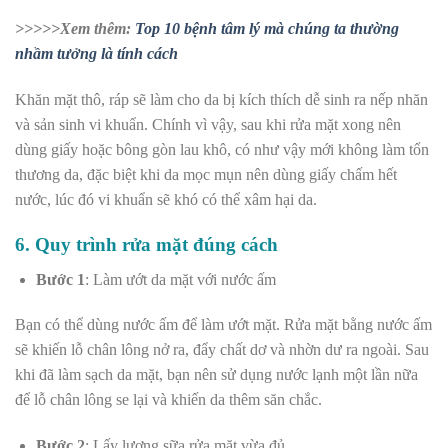
>>>>>Xem thêm:
Top 10 bệnh tâm lý mà chúng ta thường
nhầm tưởng là tính cách
Khăn mặt thô, ráp sẽ làm cho da bị kích thích dễ sinh ra nếp nhăn
và sản sinh vi khuẩn. Chính vì vậy, sau khi rửa mặt xong nên
dùng giấy hoặc bông gòn lau khô, có như vậy mới không làm tổn
thương da, đặc biệt khi da mọc mụn nên dùng giấy chấm hết
nước, lúc đó vi khuẩn sẽ khó có thể xâm hại da.
6.
Quy trình rửa mặt đúng cách
Bước 1
: Làm ướt da mặt với nước ấm
Bạn có thể dùng nước ấm để làm ướt mặt. Rửa mặt bằng nước ấm
sẽ khiến lỗ chân lông nở ra, đẩy chất dơ và nhờn dư ra ngoài. Sau
khi đã làm sạch da mặt, bạn nên sử dụng nước lạnh một lần nữa
để lỗ chân lông se lại và khiến da thêm săn chắc.
Bước 2
: Lấy lượng sữa rửa mặt vừa đủ