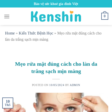
Skip
Bảo vệ sức khoẻ gia đình Việt
to
content
0
Home
»
Kiến Thức Bệnh Học
»
Mẹo rửa mặt đúng cách cho
làn da trắng sạch mịn màng
Mẹo rửa mặt đúng cách cho làn da
trắng sạch mịn màng
POSTED ON
10/05/2024
BY
ADMIN
10
Th5