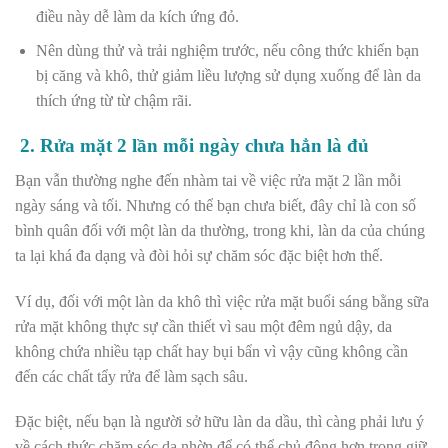
điều này dễ làm da kích ứng đỏ.
Nên dùng thử và trải nghiệm trước, nếu công thức khiến bạn
bị căng và khô, thử giảm liều lượng sử dụng xuống để làn da
thích ứng từ từ chậm rãi.
2. Rửa mặt 2 lần mỗi ngày chưa hẳn là đủ
Bạn vẫn thường nghe đến nhàm tai về việc rửa mặt 2 lần mỗi
ngày sáng và tối. Nhưng có thể bạn chưa biết, đây chỉ là con số
bình quân đối với một làn da thường, trong khi, làn da của chúng
ta lại khá đa dạng và đòi hỏi sự chăm sóc đặc biệt hơn thế.
Ví dụ, đối với một làn da khô thì việc rửa mặt buổi sáng bằng sữa
rửa mặt
không thực sự cần thiết vì sau một đêm ngủ dậy, da
không chứa nhiều tạp chất hay bụi bẩn vì vậy cũng không cần
đến các chất tẩy rửa để làm sạch sâu.
Đặc biệt, nếu bạn là người sở hữu làn da dầu, thì càng phải lưu ý
về cách thức chăm sóc da nhờn để có thể chủ động hơn trong giữ