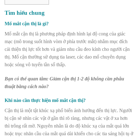
Tìm hiểu chung
Mổ mắt cận thị là gì?
Mổ mắt cận thị là phương pháp định hình lại độ cong của giác
mạc (mô trong suốt hình vòm ở phía trước mắt) nhằm mục đích
cải thiện thị lực tốt hơn và giảm nhu cầu đeo kính cho người cận
thị. Mổ cận thường sử dụng tia laser, các dao mổ chuyên dụng
hoặc sóng vô tuyến tần số thấp.
Bạn có thể quan tâm: Giảm cận thị 1-2 độ không cần phẫu
thuật bằng cách nào?
Khi nào cần thực hiện mổ mắt cận thị?
Cận thị là một tật khúc xạ phổ biến ảnh hưởng đến thị lực. Người
bị cận sẽ nhìn các vật ở gần thì rõ ràng, nhưng các vật ở xa hơn
thì trông rất mờ. Nguyên nhân là do độ khúc xạ của mắt quá lớn
hoặc trục nhãn cầu của mắt quá dài khiến cho các tia sáng hội tụ ở