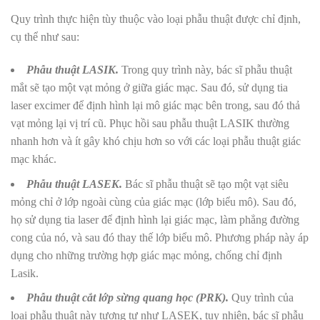
Quy trình thực hiện tùy thuộc vào loại phẫu thuật được chỉ định,
cụ thể như sau:
Phẫu thuật LASIK.
Trong quy trình này, bác sĩ phẫu thuật
mắt sẽ tạo một vạt mỏng ở giữa giác mạc. Sau đó, sử dụng tia
laser excimer để định hình lại mô giác mạc bên trong, sau đó thả
vạt mỏng lại vị trí cũ. Phục hồi sau phẫu thuật LASIK thường
nhanh hơn và ít gây khó chịu hơn so với các loại phẫu thuật giác
mạc khác.
Phẫu thuật LASEK.
Bác sĩ phẫu thuật sẽ tạo một vạt siêu
mỏng chỉ ở lớp ngoài cùng của giác mạc (lớp biểu mô). Sau đó,
họ sử dụng tia laser để định hình lại giác mạc, làm phẳng đường
cong của nó, và sau đó thay thế lớp biểu mô. Phương pháp này áp
dụng cho những trường hợp giác mạc mỏng, chống chỉ định
Lasik.
Phẫu thuật cắt lớp sừng quang học (PRK).
Quy trình của
loại phẫu thuật này tương tự như LASEK, tuy nhiên, bác sĩ phẫu