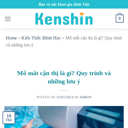
Skip
Bảo vệ sức khoẻ gia đình Việt
to
content
0
Home
»
Kiến Thức Bệnh Học
»
Mổ mắt cận thị là gì? Quy trình
và những lưu ý
Mổ mắt cận thị là gì? Quy trình và
những lưu ý
POSTED ON
10/05/2024
BY
ADMIN
10
Th5