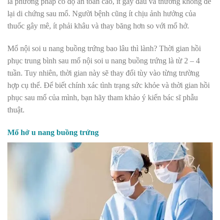
là phương pháp có độ an toàn cao, ít gây đau và thường không để
lại di chứng sau mổ. Người bệnh cũng ít chịu ảnh hưởng của
thuốc gây mê, ít phải khâu và thay băng hơn so với mổ hở.
Mổ nội soi u nang buồng trứng bao lâu thì lành? Thời gian hồi
phục trung bình sau mổ nội soi u nang buồng trứng là từ 2 – 4
tuần. Tuy nhiên, thời gian này sẽ thay đổi tùy vào từng trường
hợp cụ thể. Để biết chính xác tình trạng sức khỏe và thời gian hồi
phục sau mổ của mình, bạn hãy tham khảo ý kiến bác sĩ phẫu
thuật.
Mổ hở u nang buồng trứng