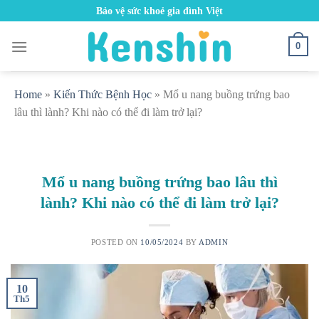
Skip
Bảo vệ sức khoẻ gia đình Việt
to
content
0
Home
»
Kiến Thức Bệnh Học
»
Mổ u nang buồng trứng bao
lâu thì lành? Khi nào có thể đi làm trở lại?
Mổ u nang buồng trứng bao lâu thì
lành? Khi nào có thể đi làm trở lại?
POSTED ON
10/05/2024
BY
ADMIN
10
Th5