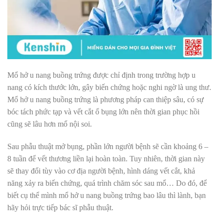
Mổ hở u nang buồng trứng được chỉ định trong trường hợp u
nang có kích thước lớn, gây biến chứng hoặc nghi ngờ là ung thư.
Mổ hở u nang buồng trứng là phương pháp can thiệp sâu, có sự
bóc tách phức tạp và vết cắt ổ bụng lớn nên thời gian phục hồi
cũng sẽ lâu hơn mổ nội soi.
Sau phẫu thuật mở bụng, phần lớn người bệnh sẽ cần khoảng 6 –
8 tuần để vết thương liền lại hoàn toàn. Tuy nhiên, thời gian này
sẽ thay đổi tùy vào cơ địa người bệnh, hình dáng vết cắt, khả
năng xảy ra biến chứng, quá trình chăm sóc sau mổ… Do đó, để
biết cụ thể mình mổ hở u nang buồng trứng bao lâu thì lành, bạn
hãy hỏi trực tiếp bác sĩ phẫu thuật.