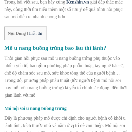
Trong bài viết sau, bạn hãy cùng
Kenshin.vn
giải đáp thắc mắc
này, đồng thời tìm hiểu thêm một số lưu ý để quá trình hồi phục
sau mổ diễn ra nhanh chóng hơn.
Nội Dung
[
Hiển thị
]
Mổ u nang buồng trứng bao lâu thì lành?
Thời gian hồi phục sau mổ u nang buồng trứng phụ thuộc vào
nhiều yếu tố, bao gồm phương pháp phẫu thuật, tay nghề bác sĩ,
chế độ chăm sóc sau mổ, sức khỏe tổng thể của người bệnh…
Trong đó, phương pháp phẫu thuật (tức người bệnh mổ nội soi
hay mổ hở u nang buồng trứng) là yếu tố chính tác động đến thời
gian lành vết mổ.
Mổ nội soi u nang buồng trứng
Đây là phương pháp mổ được chỉ định cho người bệnh có khối u
lành tính, kích thước nhỏ và nằm ở vị trí dễ can thiệp. Mổ nội soi