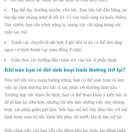
Tập thể dục thường xuyên, vừa sức. Bạn hãy bắt đầu bằng các
bài tập nhẹ nhàng (như đi bộ 10 -15 vào buổi sáng và buổi chiều).
Tuy nhiên, bạn cần tránh nâng tạ, mang vác vật nặng trong vài
tuần sau mổ.
Tránh các chuyến đi dài hơn 4 giờ liền vì nó có thể làm tăng
nguy cơ hình thành cục máu đông ở chân
Tuân theo các hướng dẫn chăm sóc của bác sĩ phẫu thuật.
Khi nào bạn có thể sinh hoạt bình thường trở lại?
Nếu mổ nội soi u nang buồng trứng, bạn có thể sinh hoạt và làm
việc lại bình thường khi bác sĩ xác nhận vết thương lành hẳn.
Trường hợp sức khỏe ổn định, bạn có thể tham khảo ý kiến bác sĩ
để đi làm lại sớm hơn, nhưng chỉ nên làm những việc nhẹ nhàng
hoặc xin phép giảm giờ làm. Nếu bạn mổ hở, hãy đảm bảo vết mổ
lành hoàn toàn và sức khỏe hồi phục tốt trước khi đi làm trở lại.
Nếu công việc của bạn yêu cầu đứng liên tục hoặc lao động chân